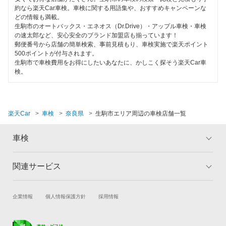
1日車検
約なら楽天Car車検。車検に関する用語集や、おすすめキャンペーンな
上原B-cle車検
山辺郡
どの情報も満載。
夜間受付
生駒市のオートバックス・エネオス（Dr.Drive）・アップル車検・車検
ウルトラ車検
吉野郡
の速太郎など、安心安全のブランド加盟店も揃っています！
整備保証
郵便番号から店舗の簡単検索、事前見積もり、車検実施で楽天ポイント
ホリデー車検
500ポイントが付与されます。
生駒市で車検費用をお得にしたいあなたに、かしこく探そう楽天Car車
1級整備士在籍
閉じる
検。
モリカワ車検
コンピューター診断
マッハ車検
出光興産「らくらく安心車検」
閉じる
楽天Car
車検
奈良県
生駒市エリア周辺の車検店舗一覧
トヨタディーラー
車検
安心WE！車検
関連サービス
トップ
マイページ
閉じる
メリット
ご利用ガイド
試乗・商談
新車購入
企業情報
個人情報保護方針
採用情報
車検の基礎知識
キャンペーン一覧
楽天Car車買取
車検予約
ランキング
よくある質問