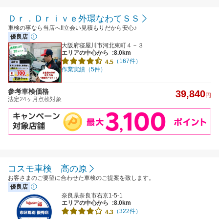
Ｄｒ．Ｄｒｉｖｅ外環なわてＳＳ
車検の事なら当店へ!!立会い見積もりだから安心♪
優良店
大阪府寝屋川市河北東町４－３
エリアの中心から
:8.0km
（167件）
4.5
作業実績（5件）
参考車検価格
39,840
円
法定24ヶ月点検対象
コスモ車検 高の原
お客さまのご要望に合わせた車検のご提案を致します。
優良店
奈良県奈良市右京1-5-1
エリアの中心から
:8.0km
（322件）
4.3