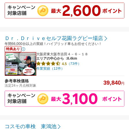
Ｄｒ．Ｄｒｉｖｅセルフ花園ラグビー場店
年間66,000台以上の実績！ハイブリッド車もお任せください！
特典あり
大阪府東大阪市吉田４－６－１８
エリアの中心から
:8.4km
（73件）
4.5
作業実績（12件）
参考車検価格
39,840
円
法定24ヶ月点検対象
コスモの車検 東鴻池