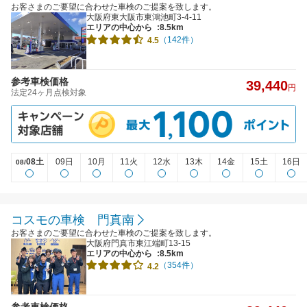
お客さまのご要望に合わせた車検のご提案を致します。
大阪府東大阪市東鴻池町3-4-11
エリアの中心から
:8.5km
（142件）
4.5
参考車検価格
39,440
円
法定24ヶ月点検対象
08土
09日
10月
11火
12水
13木
14金
15土
16日
08/
コスモの車検 門真南
お客さまのご要望に合わせた車検のご提案を致します。
大阪府門真市東江端町13-15
エリアの中心から
:8.5km
（354件）
4.2