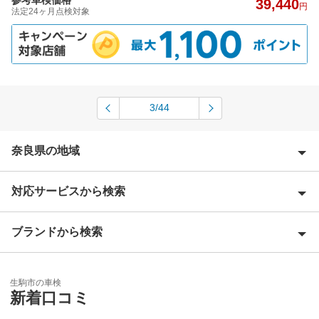
参考車検価格
39,440
円
法定24ヶ月点検対象
3/44
奈良県の地域
対応サービスから検索
生駒郡
宇陀郡
ブランドから検索
Award 受賞店
宇陀市
優良店
ENEOS
香芝市
生駒市の車検
特典あり
新着口コミ
「車検の速太郎」
橿原市