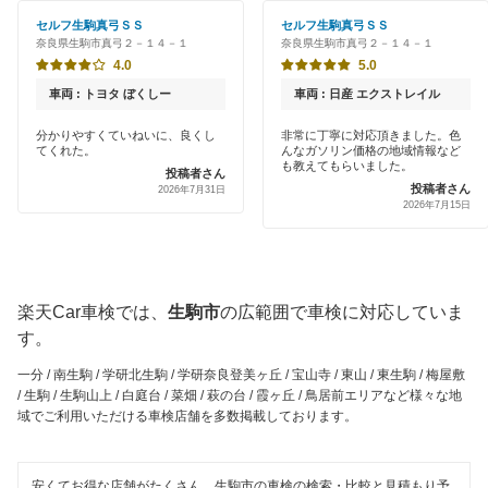
初めて来店割りあり
アップル車検
セルフ生駒真弓ＳＳ
セルフ生駒真弓ＳＳ
葛城市
奈良県生駒市真弓２－１４－１
奈良県生駒市真弓２－１４－１
新車初回割りあり
オートバックス
4.0
5.0
北葛城郡
早割りあり
車両 : トヨタ ぼくしー
車両 : 日産 エクストレイル
チャレンジ車検
五條市
クレジットカードOK
分かりやすくていねいに、良くし
非常に丁寧に対応頂きました。色
てくれた。
んなガソリン価格の地域情報など
出光リテール車検
御所市
も教えてもらいました。
投稿者さん
土日祝OK
投稿者さん
2026年7月31日
伊藤忠エネクス
桜井市
2026年7月15日
代車あり
宇佐美車検
磯城郡
引取り・納車あり
コスモの車検
高市郡
楽天Car車検では、
生駒市
の広範囲で車検に対応していま
輸入車OK
車検のコバック
す。
天理市
ハイブリッド車OK
一分 / 南生駒 / 学研北生駒 / 学研奈良登美ヶ丘 / 宝山寺 / 東山 / 東生駒 / 梅屋敷
ミタニ車検
奈良市
/ 生駒 / 生駒山上 / 白庭台 / 菜畑 / 萩の台 / 霞ヶ丘 / 鳥居前エリアなど様々な地
EV車OK
域でご利用いただける車検店舗を多数掲載しております。
GTNET×カフェ車検
大和郡山市
120分以内の車検
キグナス車検
大和高田市
安くてお得な店舗がたくさん。生駒市の車検の検索・比較と見積もり予