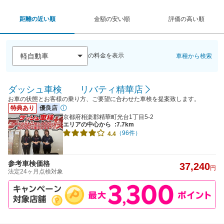
距離の近い順
金額の安い順
評価の高い順
の料金を表示
車種から検索
ダッシュ車検 リバティ精華店
お車の状態とお客様の乗り方、ご要望に合わせた車検を提案致します。
特典あり
優良店
京都府相楽郡精華町光台1丁目5-2
エリアの中心から
:7.7km
（96件）
4.4
参考車検価格
37,240
円
法定24ヶ月点検対象