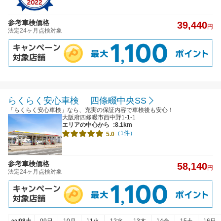
参考車検価格
39,440
円
法定24ヶ月点検対象
らくらく安心車検 四條畷中央SS
「らくらく安心車検」なら、充実の保証内容で車検後も安心！
大阪府四條畷市西中野1-1-1
エリアの中心から
:8.1km
（1件）
5.0
参考車検価格
58,140
円
法定24ヶ月点検対象