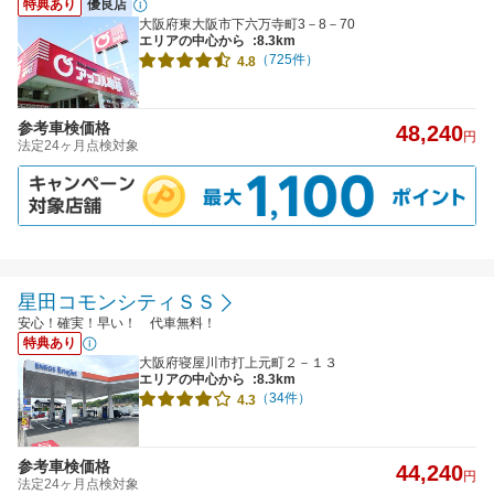
特典あり
優良店
大阪府東大阪市下六万寺町3－8－70
エリアの中心から
:8.3km
（725件）
4.8
参考車検価格
48,240
円
法定24ヶ月点検対象
星田コモンシティＳＳ
安心！確実！早い！ 代車無料！
特典あり
大阪府寝屋川市打上元町２－１３
エリアの中心から
:8.3km
（34件）
4.3
参考車検価格
44,240
円
法定24ヶ月点検対象