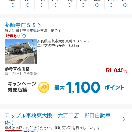
08土
09日
10月
11火
12水
13木
14金
15土
16日
08/
薬師寺前ＳＳ
当店は国土交通省認証整備工場です。
特典あり
奈良県奈良市六条東町１０３－３
エリアの中心から
:8.2km
参考車検価格
51,040
円
法定24ヶ月点検対象
アップル車検東大阪 六万寺店 野口自動車
(株)
車検は当店にお任せください。満足度NO1を目指しています。