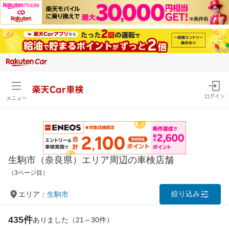
楽天Car車検
ログイン
メニュー
生駒市（奈良県）エリア周辺の車検店舗
（3ページ目）
絞り込み
エリア：
生駒市
435件
ありました（21～30件）