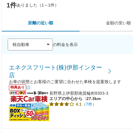
1件
ありました（1～1件）
距離の近い順
金額の安い順
の料金を表示
エネクスフリート(株)伊那インター
店
お車の状態とお客様のご要望に合わせた車検を提案致します
特典あり
長野県上伊那郡南箕輪村8303-3
エリアの中心から
:27.3km
（7件）
4.1