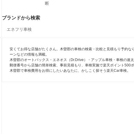
断
ブランドから検索
エネフリ車検
安くてお得な店舗がたくさん。木曽郡の車検の検索・比較と見積もり予約なら
ーンなどの情報も満載。
木曽郡のオートバックス・エネオス（Dr.Drive）・アップル車検・車検の
郵便番号から店舗の簡単検索、事前見積もり、車検実施で楽天ポイント500
木曽郡で車検費用をお得にしたいあなたに、かしこく探そう楽天Car車検。