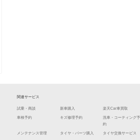
関連サービス
試乗・商談
新車購入
楽天Car車買取
車検予約
キズ修理予約
洗車・コーティング
約
メンテナンス管理
タイヤ・パーツ購入
タイヤ交換サービス