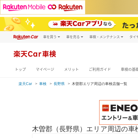
車を買う
車を売る
車検・メンテナンス
タイ
試乗・商談
楽天Car車買取
車検予約
キズ修理予約
新車
楽天Car車検
洗車・コーティン
メンテナンス管理
トップ
マイページ
メリット
ご利用ガイド
車検の基
楽天Car
車検
長野県
木曽郡エリア周辺の車検店舗一覧
木曽郡（長野県）エリア周辺の車