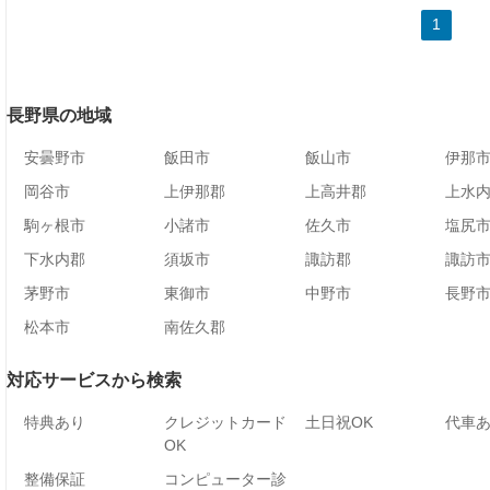
1
長野県の地域
安曇野市
飯田市
飯山市
伊那
岡谷市
上伊那郡
上高井郡
上水
駒ヶ根市
小諸市
佐久市
塩尻
下水内郡
須坂市
諏訪郡
諏訪
茅野市
東御市
中野市
長野
松本市
南佐久郡
対応サービスから検索
特典あり
クレジットカード
土日祝OK
代車
OK
整備保証
コンピューター診