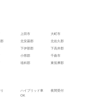
市
上田市
大町市
内郡
北安曇郡
北佐久郡
市
下伊那郡
下高井郡
市
小県郡
千曲市
市
埴科郡
東筑摩郡
あり
ハイブリッド車
夜間受付
OK