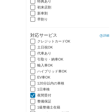
特典あり
初来店割
新車割
早割り
対応サービス
詳細
クレジットカードOK
土日祝OK
代車あり
引取り・納車OK
輸入車OK
ハイブリッド車OK
EV車OK
120分以内の車検
1日車検
夜間受付
整備保証
1級整備士在籍