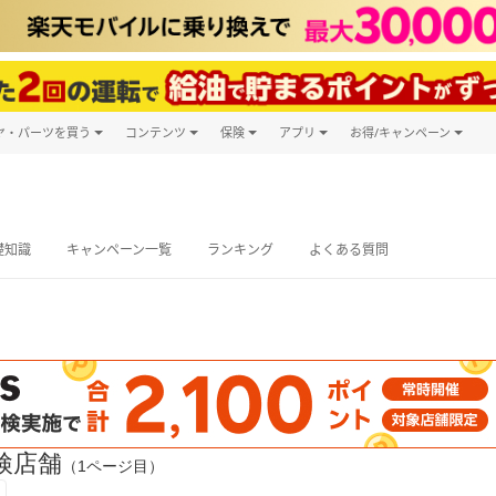
ヤ・パーツを買う
コンテンツ
保険
アプリ
お得/キャンペーン
楽天Carマガジン
キャンペーン
タイヤ・パーツ購入
自動車保険
楽天Carアプリ
自動車カタログ
タイヤ交換サービス
楽天マイカー
グ予約
礎知識
キャンペーン一覧
ランキング
よくある質問
検店舗
（1ページ目）