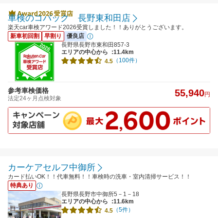
車検のコバック 長野東和田店
楽天car車検アワード2026受賞しました！！ありがとうございます。
新車初回割
早割り
優良店
長野県長野市東和田857-3
エリアの中心から
:11.4km
（100件）
4.5
参考車検価格
55,940
円
法定24ヶ月点検対象
カーケアセルフ中御所
カード払いOK！！代車無料！！車検時の洗車・室内清掃サービス！！
特典あり
長野県長野市中御所5－1－18
エリアの中心から
:11.6km
（5件）
4.5