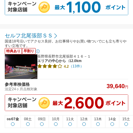
セルフ北尾張部ＳＳ
国道18号沿いでアクセス良好。お仕事帰りやお買い物ついでにも立ち寄りや
すい立地です。
特典あり
早割り
長野県長野市北尾張部４１６－１
エリアの中心から
:12.0km
（13件）
4.2
参考車検価格
39,640
円
法定24ヶ月点検対象
07金
08土
09日
10月
11火
12水
13木
14金
15土
08/