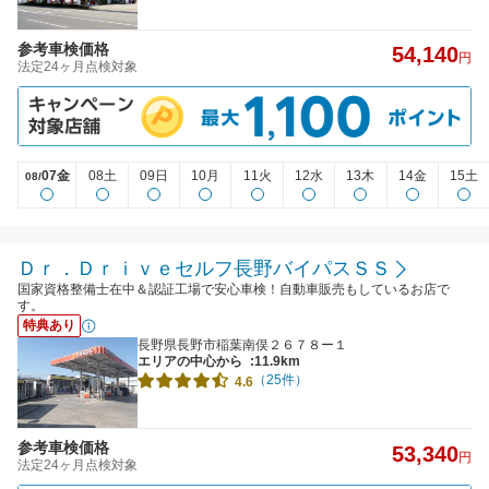
参考車検価格
54,140
円
法定24ヶ月点検対象
07金
08土
09日
10月
11火
12水
13木
14金
15土
08/
Ｄｒ．Ｄｒｉｖｅセルフ長野バイパスＳＳ
国家資格整備士在中＆認証工場で安心車検！自動車販売もしているお店で
す。
特典あり
長野県長野市稲葉南俣２６７８ー１
エリアの中心から
:11.9km
（25件）
4.6
参考車検価格
53,340
円
法定24ヶ月点検対象