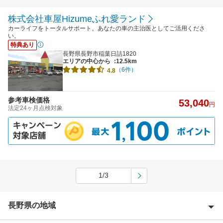
株式会社車屋Hizumeふれ愛ランド
カーライフをトータルサポート。あなたの車の主治医としてご活用くださ
い。
特典あり
長野県長野市稲葉日詰1820
エリアの中心から
:12.5km
（6件）
4.8
参考車検価格
53,040
円
法定24ヶ月点検対象
1/3
長野県の地域