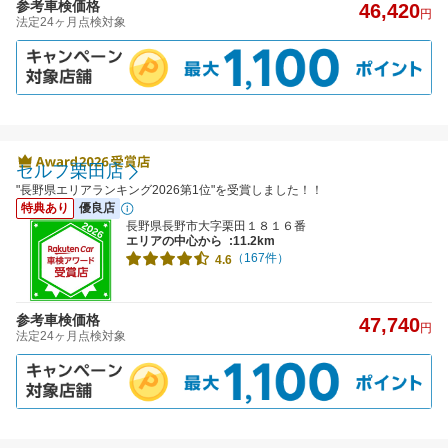
参考車検価格
46,420
円
法定24ヶ月点検対象
セルフ栗田店
"長野県エリアランキング2026第1位"を受賞しました！！
特典あり
優良店
長野県長野市大字栗田１８１６番
エリアの中心から
:11.2km
（167件）
4.6
参考車検価格
47,740
円
法定24ヶ月点検対象