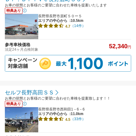
お車の状態とお客様のご要望に合わせた車検を提案いたします
特典あり
長野県長野市居町５０ー５
エリアの中心から
:10.5km
（14件）
4.7
参考車検価格
52,340
円
法定24ヶ月点検対象
セルフ長野高田ＳＳ
お車の状態とお客様のご要望に合わせた車検を提案致します！！
特典あり
長野県長野市西和田1－6－6
エリアの中心から
:11.0km
（33件）
4.5