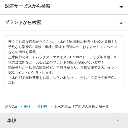
対応サービスから検索
安曇野市
飯田市
ブランドから検索
Award 受賞店
飯山市
優良店
ENEOS
伊那市
安くてお得な店舗がたくさん。上水内郡の車検の検索・比較と見積もり
特典あり
予約なら楽天Car車検。車検に関する用語集や、おすすめキャンペーン
宇佐美車検
などの情報も満載。
上田市
上水内郡のオートバックス・エネオス（Dr.Drive）・アップル車検・車
新車初回割りあり
車検のコバック
検の速太郎など、安心安全のブランド加盟店も揃っています！
大町市
郵便番号から店舗の簡単検索、事前見積もり、車検実施で楽天ポイント
早割りあり
500ポイントが付与されます。
出光興産「らくらく安心車検」
岡谷市
上水内郡で車検費用をお得にしたいあなたに、かしこく探そう楽天Car
クレジットカードOK
車検。
エネフリ車検
上伊那郡
土日祝OK
安心WE！車検
上高井郡
代車あり
楽天Car
車検
長野県
上水内郡エリア周辺の車検店舗一覧
木曽郡
閉じる
引取り・納車あり
車検
北安曇郡