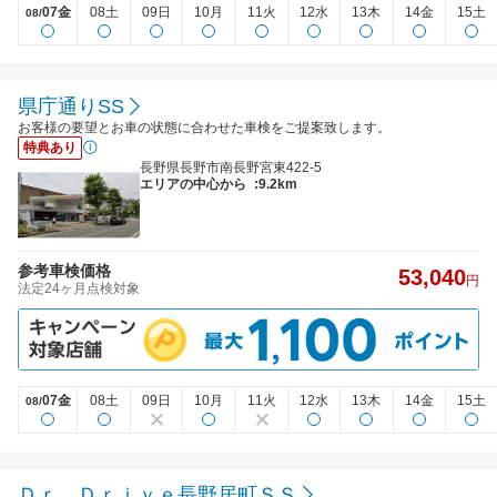
07金
08土
09日
10月
11火
12水
13木
14金
15土
08/
県庁通りSS
お客様の要望とお車の状態に合わせた車検をご提案致します。
特典あり
長野県長野市南長野宮東422-5
エリアの中心から
:9.2km
参考車検価格
53,040
円
法定24ヶ月点検対象
07金
08土
09日
10月
11火
12水
13木
14金
15土
08/
Ｄｒ．Ｄｒｉｖｅ長野居町ＳＳ