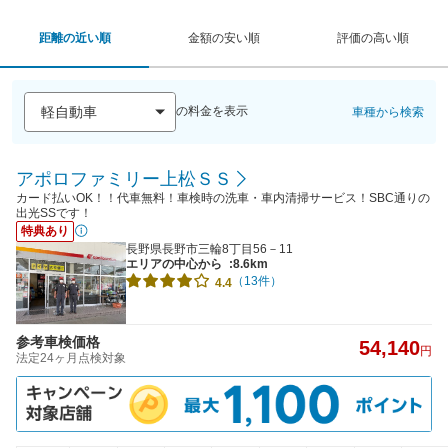
距離の近い順
金額の安い順
評価の高い順
の料金を表示
車種から検索
アポロファミリー上松ＳＳ
カード払いOK！！代車無料！車検時の洗車・車内清掃サービス！SBC通りの
出光SSです！
特典あり
長野県長野市三輪8丁目56－11
エリアの中心から
:8.6km
（13件）
4.4
参考車検価格
54,140
円
法定24ヶ月点検対象