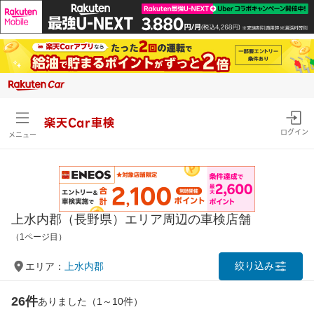
楽天Car車検
ログイン
メニュー
上水内郡（長野県）エリア周辺の車検店舗
（1ページ目）
絞り込み
エリア：
上水内郡
26件
ありました（1～10件）