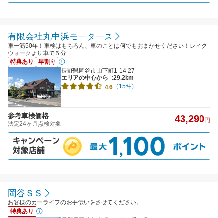
有限会社丸中浜モータース
車一筋50年！車検はもちろん、車のことは何でもおまかせください！レイク
ウォークより車で５分
特典あり
早割り
長野県岡谷市山下町1-14-27
エリアの中心から
:29.2km
（15件）
4.6
参考車検価格
43,290
円
法定24ヶ月点検対象
岡谷ＳＳ
お客様のカーライフのお手伝いをさせてください。
特典あり