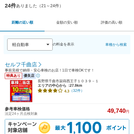
24件
ありました（21～24件）
距離の近い順
金額の安い順
評価の高い順
の料金を表示
車種から検索
セルフ千曲店
事前見積で納得・安心車検のお店！1日で車検OKです！
特典あり
優良店
長野県千曲市寂蒔西王子１０３９－１
エリアの中心から
:27.9km
（32件）
4.3
参考車検価格
49,740
円
法定24ヶ月点検対象