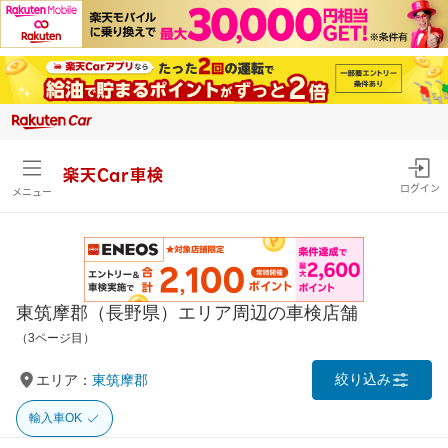
楽天Car車検
ログイン
メニュー
東筑摩郡（長野県）エリア周辺の車検店舗
（3ページ目）
絞り込み
エリア：
東筑摩郡
輸入車OK