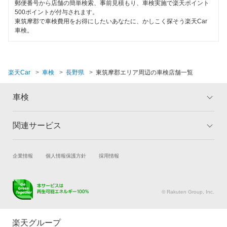
郵便番号から店舗の簡単検索、事前見積もり、車検実施で楽天ポイント
クレジットカードOK
500ポイントが付与されます。
車検のコバック
岡谷市
東筑摩郡で車検費用をお得にしたいあなたに、かしこく探そう楽天Car
土日祝OK
車検。
マッハ車検
上伊那郡
代車あり
安心WE！車検
上高井郡
引取り・納車あり
楽天Car
車検
長野県
東筑摩郡エリア周辺の車検店舗一覧
上水内郡
閉じる
輸入車OK
車検
木曽郡
ハイブリッド車OK
北安曇郡
関連サービス
トップ
マイページ
EV車OK
メリット
ご利用ガイド
北佐久郡
120分以内の車検
試乗・商談
新車購入
企業情報
個人情報保護方針
採用情報
車検の基礎知識
キャンペーン一覧
駒ヶ根市
楽天Car車買取
車検予約
1日車検
ランキング
よくある質問
小諸市
キズ修理予約
洗車・コーティング予約
© Rakuten Group, Inc.
夜間受付
メンテナンス管理
タイヤ・パーツ購入
佐久市
整備保証
タイヤ交換サービス
楽天Car マガジン
楽天グループ