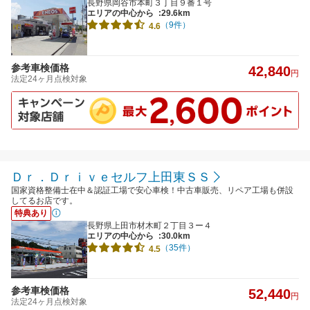
長野県岡谷市本町３丁目９番１号
エリアの中心から
:29.6km
（9件）
4.6
参考車検価格
42,840
円
法定24ヶ月点検対象
Ｄｒ．Ｄｒｉｖｅセルフ上田東ＳＳ
国家資格整備士在中＆認証工場で安心車検！中古車販売、リペア工場も併設
してるお店です。
特典あり
長野県上田市材木町２丁目３ー４
エリアの中心から
:30.0km
（35件）
4.5
参考車検価格
52,440
円
法定24ヶ月点検対象