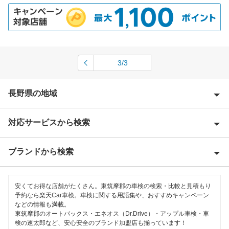
3/3
長野県の地域
対応サービスから検索
安曇野市
飯田市
ブランドから検索
Award 受賞店
飯山市
優良店
ENEOS
伊那市
安くてお得な店舗がたくさん。東筑摩郡の車検の検索・比較と見積もり
特典あり
予約なら楽天Car車検。車検に関する用語集や、おすすめキャンペーン
アップル車検
などの情報も満載。
上田市
東筑摩郡のオートバックス・エネオス（Dr.Drive）・アップル車検・車
早割りあり
宇佐美車検
検の速太郎など、安心安全のブランド加盟店も揃っています！
大町市