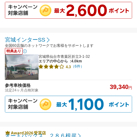
宮城インターSS
全国60店舗のネットワークでお客様をサポートします
特典あり
宮城県仙台市青葉区折立3-1-32
エリアの中心から
:4.0km
（6件）
4.3
参考車検価格
39,340
円
法定24ヶ月点検対象
オートバックス ２８６根岸