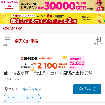
楽天Car車検
ログイン
メニュー
仙台市青葉区（宮城県）エリア周辺の車検店舗
（3ページ目）
絞り込み
エリア：
仙台市青葉区
クレジットカードOK