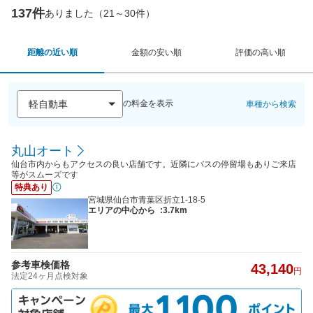
137件
ありました（21～30件）
距離の近い順
金額の安い順
評価の高い順
の料金を表示
車種から検索
丸山オート
仙台市内からもアクセスの良い店舗です。近隣にバスの停留場もありご来店
等がスムーズです
特典あり
宮城県仙台市青葉区折立1-18-5
エリアの中心から
:3.7km
参考車検価格
43,140
円
法定24ヶ月点検対象