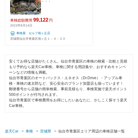
・・・
夜間受付
99,122
車検総額費用
円
整備保証
2023年8月14日
車検屋 セルフ旭ヶ丘店
1級整備士在籍
宮城県仙台市青葉区旭ヶ丘１－４－２０
コンピューター診断
安くてお得な店舗がたくさん。仙台市青葉区の車検の検索・比較と見積
閉じる
もり予約なら楽天Car車検。車検に関する用語集や、おすすめキャンペ
ーンなどの情報も満載。
仙台市青葉区のオートバックス・エネオス（Dr.Drive）・アップル車
検・車検の速太郎など、安心安全のブランド加盟店も揃っています！
郵便番号から店舗の簡単検索、事前見積もり、車検実施で楽天ポイント
500ポイントが付与されます。
仙台市青葉区で車検費用をお得にしたいあなたに、かしこく探そう楽天
Car車検。
楽天Car
車検
宮城県
仙台市青葉区エリア周辺の車検店舗一覧