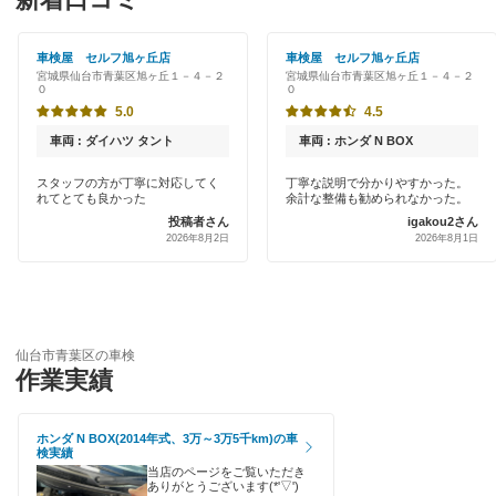
オートバックス
仙台市
新車初回割りあり
出光リテール車検
車検屋 セルフ旭ヶ丘店
車検屋 セルフ旭ヶ丘店
宮城県仙台市青葉区旭ヶ丘１－４－２
宮城県仙台市青葉区旭ヶ丘１－４－２
早割りあり
閉じる
０
０
伊藤忠エネクス
5.0
4.5
クレジットカードOK
宇佐美車検
車両 : ダイハツ タント
車両 : ホンダ N BOX
土日祝OK
スタッフの方が丁寧に対応してく
丁寧な説明で分かりやすかった。
コスモの車検
れてとても良かった
余計な整備も勧められなかった。
代車あり
投稿者さん
igakou2さん
車検のコバック
2026年8月2日
2026年8月1日
引取り・納車あり
出光興産「らくらく安心車検」
輸入車OK
アクセル車検
ハイブリッド車OK
仙台市青葉区の車検
エネフリ車検
作業実績
EV車OK
安心WE！車検
ホンダ N BOX(2014年式、3万～3万5千km)の車
120分以内の車検
検実績
当店のページをご覧いただき
閉じる
1日車検
ありがとうございます(*'▽')