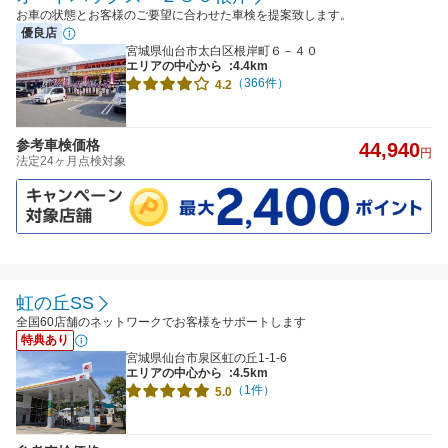
お車の状態とお客様のご要望に合わせた車検を提案致します。
優良店
宮城県仙台市太白区根岸町６－４０
エリアの中心から
:4.4km
（366件）
4.2
参考車検価格
44,940
円
法定24ヶ月点検対象
虹の丘SS
全国60店舗のネットワークでお客様をサポートします
特典あり
宮城県仙台市泉区虹の丘1-1-6
エリアの中心から
:4.5km
（1件）
5.0