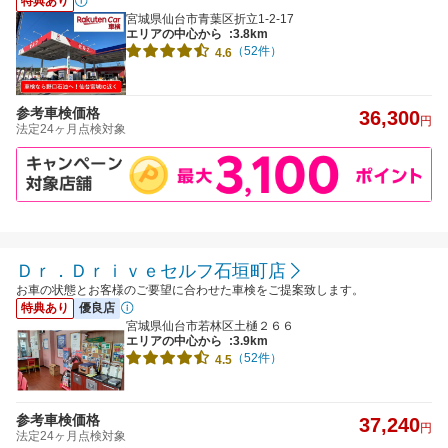
特典あり
宮城県仙台市青葉区折立1-2-17
エリアの中心から
:3.8km
（52件）
4.6
参考車検価格
36,300
円
法定24ヶ月点検対象
Ｄｒ．Ｄｒｉｖｅセルフ石垣町店
お車の状態とお客様のご要望に合わせた車検をご提案致します。
特典あり
優良店
宮城県仙台市若林区土樋２６６
エリアの中心から
:3.9km
（52件）
4.5
参考車検価格
37,240
円
法定24ヶ月点検対象