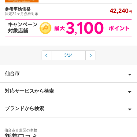
参考車検価格
42,240
円
法定24ヶ月点検対象
3/14
仙台市
対応サービスから検索
仙台市泉区
仙台市太白区
ブランドから検索
Award 受賞店
仙台市宮城野区
優良店
ENEOS
仙台市若林区
仙台市青葉区の車検
特典あり
新着口コミ