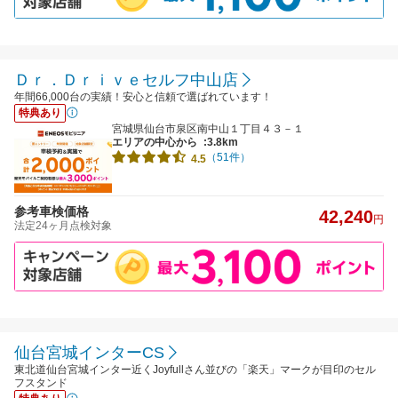
Ｄｒ．Ｄｒｉｖｅセルフ中山店
年間66,000台の実績！安心と信頼で選ばれています！
特典あり
宮城県仙台市泉区南中山１丁目４３－１
エリアの中心から
:3.8km
（51件）
4.5
参考車検価格
42,240
円
法定24ヶ月点検対象
仙台宮城インターCS
東北道仙台宮城インター近くJoyfullさん並びの「楽天」マークが目印のセル
フスタンド