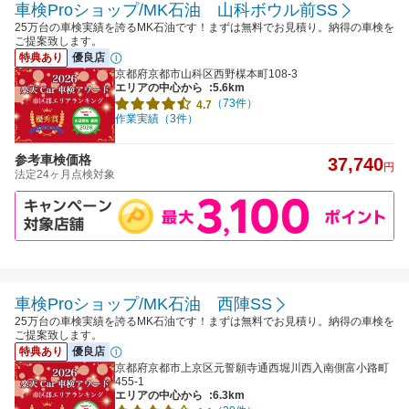
車検Proショップ/MK石油 山科ボウル前SS
25万台の車検実績を誇るMK石油です！まずは無料でお見積り。納得の車検を
ご提案致します。
特典あり
優良店
京都府京都市山科区西野楳本町108-3
エリアの中心から
:5.6km
（73件）
4.7
作業実績（3件）
参考車検価格
37,740
円
法定24ヶ月点検対象
車検Proショップ/MK石油 西陣SS
25万台の車検実績を誇るMK石油です！まずは無料でお見積り。納得の車検を
ご提案致します。
特典あり
優良店
京都府京都市上京区元誓願寺通西堀川西入南側富小路町
455-1
エリアの中心から
:6.3km