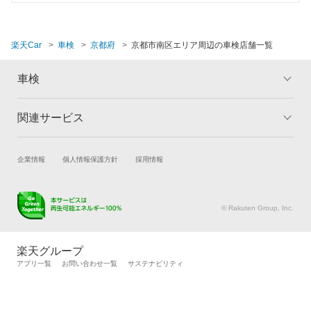
楽天Car
車検
京都府
京都市南区エリア周辺の車検店舗一覧
車検
関連サービス
トップ
マイページ
メリット
ご利用ガイド
試乗・商談
新車購入
企業情報
個人情報保護方針
採用情報
車検の基礎知識
キャンペーン一覧
楽天Car車買取
車検予約
ランキング
よくある質問
キズ修理予約
洗車・コーティング予約
© Rakuten Group, Inc.
メンテナンス管理
タイヤ・パーツ購入
タイヤ交換サービス
楽天Car マガジン
楽天グループ
自動車カタログ
自動車保険
アプリ一覧
お問い合わせ一覧
サステナビリティ
楽天マイカー割