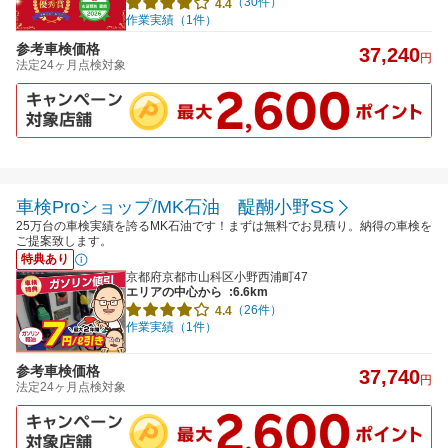
（30件）
4.4
作業実績（1件）
参考車検価格
37,240
円
法定24ヶ月点検対象
車検Proショップ/MK石油 醍醐小野SS
25万台の車検実績を誇るMK石油です！まずは無料でお見積り。納得の車検を
ご提案致します。
特典あり
京都府京都市山科区小野西浦町47
エリアの中心から
:6.6km
（26件）
4.4
作業実績（1件）
参考車検価格
37,740
円
法定24ヶ月点検対象