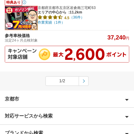
特典あり
京都府京都市左京区岩倉南三宅町63
エリアの中心から
:11.2km
（36件）
4.5
作業実績（1件）
参考車検価格
37,240
円
法定24ヶ月点検対象
1/2
京都市
対応サービスから検索
京都市右京区
京都市上京区
ブランドから検索
Award 受賞店