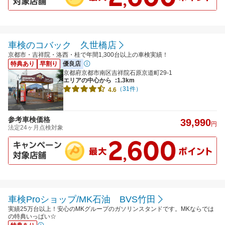
車検のコバック 久世橋店
京都市・吉祥院・洛西・桂で年間1,300台以上の車検実績！
特典あり
早割り
優良店
京都府京都市南区吉祥院石原京道町29-1
エリアの中心から
:1.3km
（31件）
4.6
参考車検価格
39,990
円
法定24ヶ月点検対象
車検Proショップ/MK石油 BVS竹田
実績25万台以上！安心のMKグループのガソリンスタンドです。MKならでは
の特典いっぱい☆