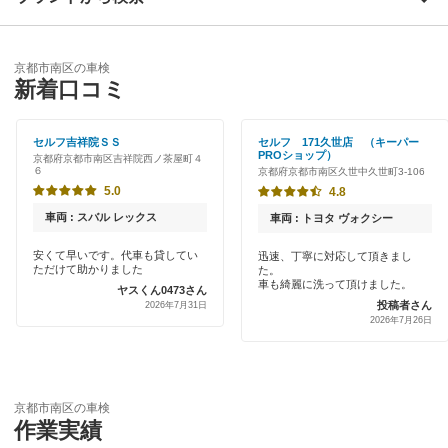
京都市北区
優良店
ENEOS
京都市左京区
京都市南区の車検
特典あり
新着口コミ
「車検の速太郎」
京都市下京区
早割りあり
オートバックス
セルフ吉祥院ＳＳ
セルフ 171久世店 （キーパー
京都市中京区
PROショップ）
京都府京都市南区吉祥院西ノ茶屋町４
クレジットカードOK
６
京都府京都市南区久世中久世町3-106
車検のコバック
京都市西京区
5.0
4.8
土日祝OK
モリカワ車検
車両 : スバル レックス
車両 : トヨタ ヴォクシー
京都市東山区
代車あり
安くて早いです。代車も貸してい
迅速、丁寧に対応して頂きまし
出光興産「らくらく安心車検」
京都市伏見区
ただけて助かりました
た。
引取り・納車あり
車も綺麗に洗って頂けました。
ヤスくん0473さん
投稿者さん
2026年7月31日
京都市山科区
閉じる
2026年7月26日
輸入車OK
京都市
ハイブリッド車OK
EV車OK
閉じる
京都市南区の車検
作業実績