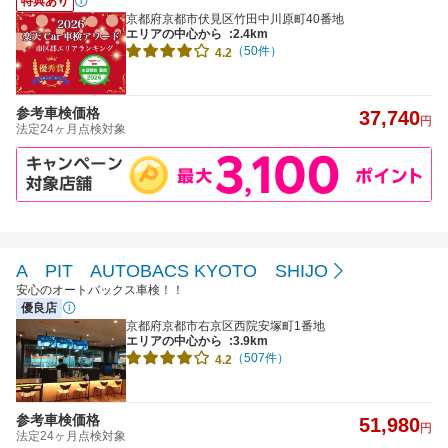
特典あり
京都府京都市伏見区竹田中川原町40番地
エリアの中心から
:2.4km
（50件）
4.2
参考車検価格
37,740
円
法定24ヶ月点検対象
A PIT AUTOBACS KYOTO SHIJO
安心のオートバックス車検！！
優良店
京都府京都市右京区西院安塚町1番地
エリアの中心から
:3.9km
（507件）
4.2
参考車検価格
51,980
円
法定24ヶ月点検対象