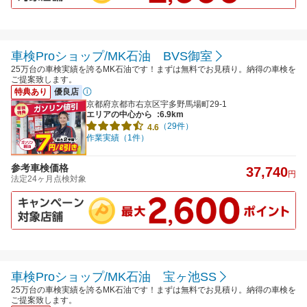
車検Proショップ/MK石油 BVS御室
25万台の車検実績を誇るMK石油です！まずは無料でお見積り。納得の車検を
ご提案致します。
特典あり
優良店
京都府京都市右京区宇多野馬場町29-1
エリアの中心から
:6.9km
（29件）
4.6
作業実績（1件）
参考車検価格
37,740
円
法定24ヶ月点検対象
車検Proショップ/MK石油 宝ヶ池SS
25万台の車検実績を誇るMK石油です！まずは無料でお見積り。納得の車検を
ご提案致します。