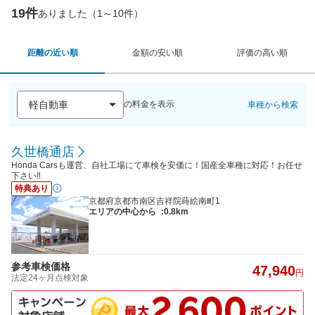
19件
ありました（1～10件）
距離の近い順
金額の安い順
評価の高い順
の料金を表示
車種から検索
久世橋通店
Honda Carsも運営、自社工場にて車検を安価に！国産全車種に対応！お任せ
下さい‼
特典あり
京都府京都市南区吉祥院蒔絵南町1
エリアの中心から
:0.8km
参考車検価格
47,940
円
法定24ヶ月点検対象