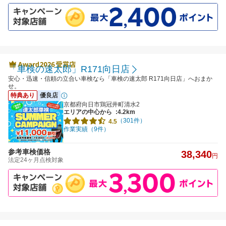
「車検の速太郎」R171向日店
安心・迅速・信頼の立合い車検なら「車検の速太郎 R171向日店」へおまか
せ。
特典あり
優良店
京都府向日市鶏冠井町清水2
エリアの中心から
:4.2km
（301件）
4.5
作業実績（9件）
参考車検価格
38,340
円
法定24ヶ月点検対象