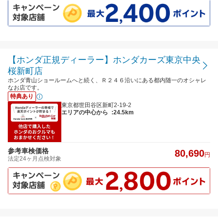
【ホンダ正規ディーラー】ホンダカーズ東京中央
桜新町店
ホンダ青山ショールームへと続く、Ｒ２４６沿いにある都内随一のオシャレ
なお店です。
特典あり
東京都世田谷区新町2-19-2
エリアの中心から
:24.5km
参考車検価格
80,690
円
法定24ヶ月点検対象