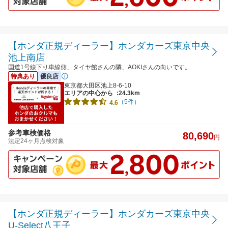
【ホンダ正規ディーラー】ホンダカーズ東京中央
池上南店
国道1号線下り車線側、タイヤ館さんの隣、AOKIさんの向いです。
特典あり
優良店
東京都大田区池上8-6-10
エリアの中心から
:24.3km
（5件）
4.6
参考車検価格
80,690
円
法定24ヶ月点検対象
【ホンダ正規ディーラー】ホンダカーズ東京中央
U-Select八王子