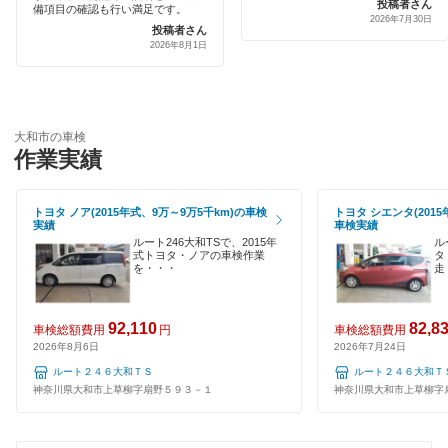
投稿者さん
土日祝OK
備項目の確認も行い満足です。
2026年7月30日
車検のコバック
投稿者さん
高座郡
2026年8月1日
代車あり
ホリデー車検
座間市
引取り・納車あり
出光興産「らくらく安心車検」
逗子市
輸入車OK
大和市の車検
トヨタディーラー
作業実績
茅ヶ崎市
ハイブリッド車OK
ベアーズ車検
中郡
トヨタ ノア(2015年式、9万～9万5千km)の車検
トヨタ シエンタ(2015
EV車OK
実績
車検実績
安心WE！車検
秦野市
ルート246大和TSで、2015年
ル
120分以内の車検
式トヨタ・ノアの車検作業
タ
を・・・
走
平塚市
閉じる
1日車検
藤沢市
92,110
82,8
車検総額費用
円
車検総額費用
夜間受付
2026年8月6日
2026年7月24日
三浦郡
ルート２４６大和ＴＳ
ルート２４６大和Ｔ
整備保証
神奈川県大和市上草柳字扇野５９３－１
神奈川県大和市上草柳字
三浦市
1級整備士在籍
南足柄市