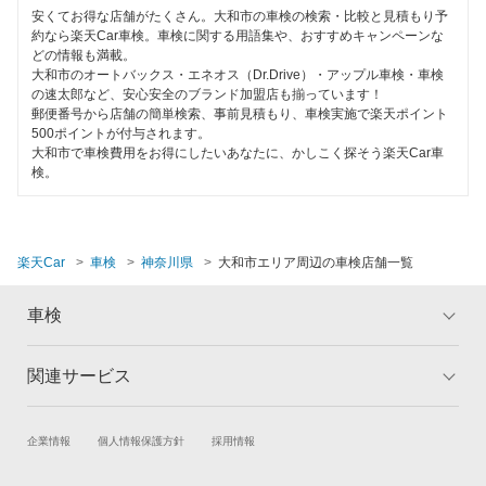
コンピューター診断
安くてお得な店舗がたくさん。大和市の車検の検索・比較と見積もり予
約なら楽天Car車検。車検に関する用語集や、おすすめキャンペーンな
横須賀市
どの情報も満載。
大和市のオートバックス・エネオス（Dr.Drive）・アップル車検・車検
閉じる
の速太郎など、安心安全のブランド加盟店も揃っています！
閉じる
郵便番号から店舗の簡単検索、事前見積もり、車検実施で楽天ポイント
500ポイントが付与されます。
大和市で車検費用をお得にしたいあなたに、かしこく探そう楽天Car車
検。
楽天Car
車検
神奈川県
大和市エリア周辺の車検店舗一覧
車検
関連サービス
トップ
マイページ
メリット
ご利用ガイド
試乗・商談
新車購入
企業情報
個人情報保護方針
採用情報
車検の基礎知識
キャンペーン一覧
楽天Car車買取
車検予約
ランキング
よくある質問