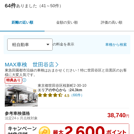
64件
ありました（41～50件）
距離の近い順
金額の安い順
評価の高い順
の料金を表示
車種から検索
MAX車検 世田谷店
東急田園都市沿線の車検はおまかせください！特に世田谷区と目黒区のお客
様に大変人気です。
特典あり
東京都世田谷区桜新町2-30-10
エリアの中心から
:24.3km
（66件）
4.5
参考車検価格
38,740
円
法定24ヶ月点検対象