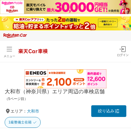
楽天Car車検
ログイン
メニュー
大和市（神奈川県）エリア周辺の車検店舗
（5ページ目）
絞り込み
エリア：
大和市
1級整備士在籍