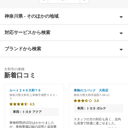
神奈川県 - そのほかの地域
対応サービスから検索
愛甲郡
足柄上郡
ブランドから検索
Award 受賞店
足柄下郡
優良店
ENEOS
厚木市
大和市の車検
特典あり
新着口コミ
「車検の速太郎」
綾瀬市
初めて来店割りあり
オートバックス
ルート２４６大和ＴＳ
車検のコバック 大和店
伊勢原市
神奈川県大和市上草柳字扇野５９３－
神奈川県大和市福田7-39-11
新車初回割りあり
１
車検館
3.8
海老名市
4.5
早割りあり
車両 : トヨタ ポルテ
伊藤忠エネクス
車両 : トヨタ アクア
小田原市
クレジットカードOK
スタッフの方の対応も良く、店内
車検時間(約2日)はかかりました
も清潔で快適に過ごせました。
宇佐美車検
鎌倉市
が、車検整備記録の説明と追加整