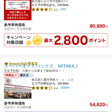
東京都八王子市平岡町27-1
エリアの中心から
:24.5km
（3件）
4.1
参考車検価格
80,690
円
法定24ヶ月点検対象
スーパーオートバックス MITAKA
完全予約制 入庫から出庫まで最短60分！！
特典あり
優良店
東京都三鷹市野崎４－１－１０
エリアの中心から
:24.5km
（489件）
4.4
参考車検価格
54,620
円
法定24ヶ月点検対象