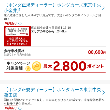
【ホンダ正規ディーラー】ホンダカーズ東京中央
小金井店
東八道路に面した入りやすいお店です。大きいホンダのサインポールが目
印！
特典あり
東京都小金井市前原町4-13-10
エリアの中心から
:24.6km
参考車検価格
80,690
円
法定24ヶ月点検対象
【ホンダ正規ディーラー】ホンダカーズ東京中央
蒲田店
国道15号沿いでアクセス良好。自転車あさひさんの横です。京急線雑色駅か
ら徒歩７分と好立地。
特典あり