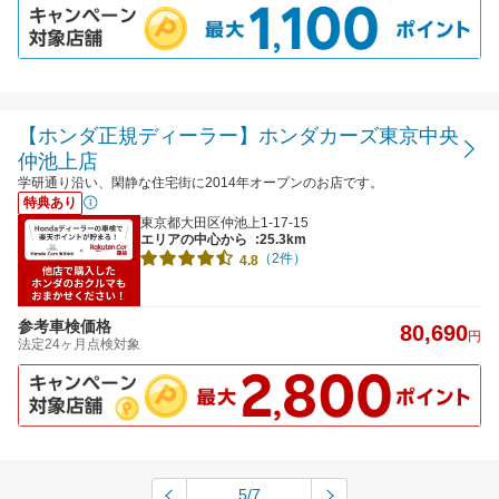
【ホンダ正規ディーラー】ホンダカーズ東京中央
仲池上店
学研通り沿い、閑静な住宅街に2014年オープンのお店です。
特典あり
東京都大田区仲池上1-17-15
エリアの中心から
:25.3km
（2件）
4.8
参考車検価格
80,690
円
法定24ヶ月点検対象
5/7