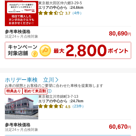
東京都大田区仲六郷3-29-5
エリアの中心から
:24.6km
（4件）
3.7
参考車検価格
80,690
円
法定24ヶ月点検対象
ホリデー車検 立川
お車の状態とお客様のご要望に合わせた車検を提案致します
特典あり
初めて来店割
東京都立川市錦町3-7-13
エリアの中心から
:24.7km
（23件）
4.5
参考車検価格
60,670
円
法定24ヶ月点検対象