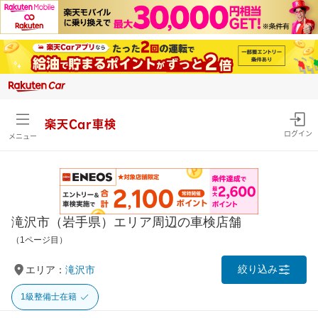
楽天Car車検
ログイン
メニュー
滝沢市（岩手県）エリア周辺の車検店舗
（1ページ目）
絞り込み
エリア：
滝沢市
1級整備士在籍