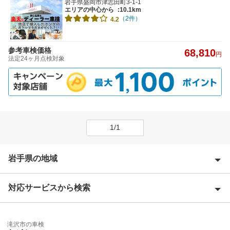
岩手県盛岡市津志田町3-1-1
エリアの中心から
:10.1km
（2件）
4.2
参考車検価格
68,810
円
法定24ヶ月点検対象
1/1
岩手県の地域
対応サービスから検索
胆沢郡
一関市
特典あり
滝沢市の車検