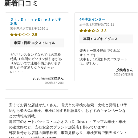
岩手郡
新着口コミ
クレジットカードOK
奥州市
土日祝OK
Ｄｒ．ＤｒｉｖｅＥｎｅＪｅｔ滝
4号滝沢インター
沢店
岩手県滝沢市砂込732-11
大船渡市
岩手県滝沢市牧野林1029-1
代車あり
3.8
2.5
釜石市
車両 : スズキ イグニス
引取り・納車あり
車両 : 日産 エクストレイル
上閉伊郡
楽天カー車検経由でやれば
ガソリンスタンドならではの車検
オトクです。
ハイブリッド車OK
特典 １年間のガソリン値引きがあ
洗車も、12回無料のパスポート
北上市
りがたいです連絡不備があり引き
は、嬉しい。
取りが予定通りならなかった
EV車OK
投稿者さん
の・・・
2026年5月27日
九戸郡
yuyuhama3212さん
1日車検
2026年7月29日
気仙郡
整備保証
下閉伊郡
安くてお得な店舗がたくさん。滝沢市の車検の検索・比較と見積もり予
1級整備士在籍
約なら楽天Car車検。車検に関する用語集や、おすすめキャンペーンな
紫波郡
どの情報も満載。
コンピューター診断
滝沢市のオートバックス・エネオス（Dr.Drive）・アップル車検・車検
遠野市
の速太郎など、安心安全のブランド加盟店も揃っています！
郵便番号から店舗の簡単検索、事前見積もり、車検実施で楽天ポイント
閉じる