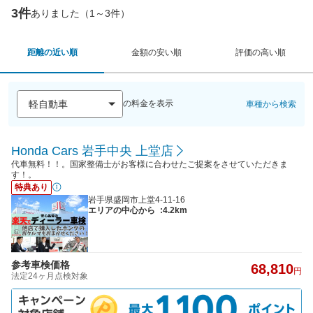
3件
ありました（1～3件）
距離の近い順
金額の安い順
評価の高い順
の料金を表示
車種から検索
Honda Cars 岩手中央 上堂店
代車無料！！。国家整備士がお客様に合わせたご提案をさせていただきま
す！。
特典あり
岩手県盛岡市上堂4-11-16
エリアの中心から
:4.2km
参考車検価格
68,810
円
法定24ヶ月点検対象