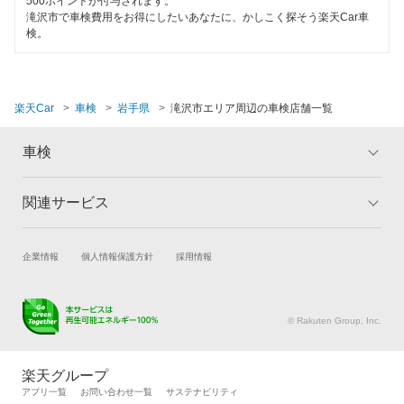
500ポイントが付与されます。
西磐井郡
滝沢市で車検費用をお得にしたいあなたに、かしこく探そう楽天Car車
検。
二戸郡
二戸市
楽天Car
車検
岩手県
滝沢市エリア周辺の車検店舗一覧
八幡平市
花巻市
車検
宮古市
関連サービス
トップ
マイページ
盛岡市
メリット
ご利用ガイド
試乗・商談
新車購入
企業情報
個人情報保護方針
採用情報
車検の基礎知識
キャンペーン一覧
陸前高田市
楽天Car車買取
車検予約
ランキング
よくある質問
和賀郡
キズ修理予約
洗車・コーティング予約
© Rakuten Group, Inc.
メンテナンス管理
タイヤ・パーツ購入
閉じる
タイヤ交換サービス
楽天Car マガジン
楽天グループ
自動車カタログ
自動車保険
アプリ一覧
お問い合わせ一覧
サステナビリティ