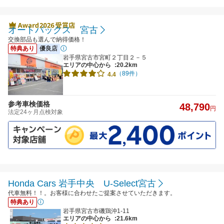
オートバックス 宮古
交換部品も選んで納得価格！
特典あり
優良店
岩手県宮古市宮町２丁目２－５
エリアの中心から
:20.2km
（89件）
4.4
参考車検価格
48,790
円
法定24ヶ月点検対象
Honda Cars 岩手中央 U-Select宮古
代車無料！！。お客様に合わせたご提案させていただきます。
特典あり
岩手県宮古市磯鶏沖1-11
エリアの中心から
:21.6km