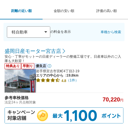
距離の近い順
金額の安い順
評価の高い順
の料金を表示
車種から検索
盛岡日産モーター宮古店
安心・丁寧がモットーの日産ディーラーの整備工場です。日産車以外のご入
庫も大歓迎！
特典あり
早割り
優良店
岩手県宮古市宮町4丁目2-19
エリアの中心から
:19.8km
（1件）
4.8
参考車検価格
70,220
円
法定24ヶ月点検対象