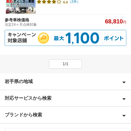
（2件）
4.4
参考車検価格
68,810
円
法定24ヶ月点検対象
1/1
岩手県の地域
対応サービスから検索
胆沢郡
一関市
ブランドから検索
Award 受賞店
岩手郡
優良店