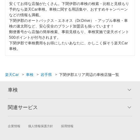
オートバックス
奥州市
安くてお得な店舗がたくさん。下閉伊郡の車検の検索・比較と見積もり
特典あり
予約なら楽天Car車検。車検に関する用語集や、おすすめキャンペーン
などの情報も満載。
大船渡市
閉じる
下閉伊郡のオートバックス・エネオス（Dr.Drive）・アップル車検・車
早割りあり
検の速太郎など、安心安全のブランド加盟店も揃っています！
釜石市
郵便番号から店舗の簡単検索、事前見積もり、車検実施で楽天ポイント
クレジットカードOK
500ポイントが付与されます。
上閉伊郡
下閉伊郡で車検費用をお得にしたいあなたに、かしこく探そう楽天Car
土日祝OK
車検。
北上市
代車あり
九戸郡
引取り・納車あり
楽天Car
車検
岩手県
下閉伊郡エリア周辺の車検店舗一覧
気仙郡
輸入車OK
車検
紫波郡
ハイブリッド車OK
滝沢市
関連サービス
トップ
マイページ
EV車OK
メリット
ご利用ガイド
遠野市
1日車検
試乗・商談
新車購入
企業情報
個人情報保護方針
採用情報
車検の基礎知識
キャンペーン一覧
西磐井郡
楽天Car車買取
車検予約
整備保証
ランキング
よくある質問