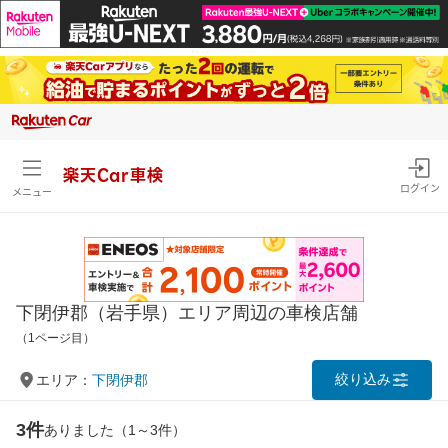
楽天Car車検
ログイン
メニュー
下閉伊郡（岩手県）エリア周辺の車検店舗
（1ページ目）
絞り込み
エリア：
下閉伊郡
3件
ありました（1～3件）