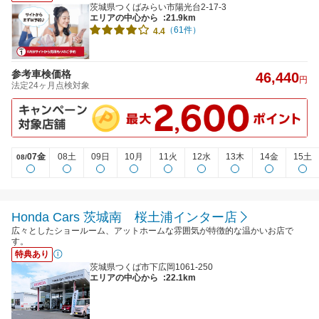
茨城県つくばみらい市陽光台2-17-3
エリアの中心から
:21.9km
（61件）
4.4
参考車検価格
46,440
円
法定24ヶ月点検対象
07金
08土
09日
10月
11火
12水
13木
14金
15土
08/
Honda Cars 茨城南 桜土浦インター店
広々としたショールーム、アットホームな雰囲気が特徴的な温かいお店で
す。
特典あり
茨城県つくば市下広岡1061-250
エリアの中心から
:22.1km