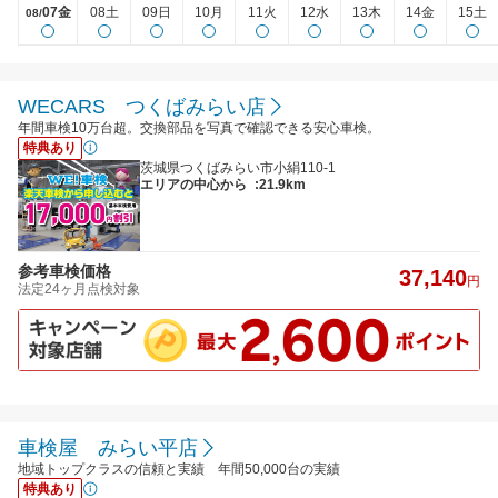
07金
08土
09日
10月
11火
12水
13木
14金
15土
08/
WECARS つくばみらい店
年間車検10万台超。交換部品を写真で確認できる安心車検。
特典あり
茨城県つくばみらい市小絹110-1
エリアの中心から
:21.9km
参考車検価格
37,140
円
法定24ヶ月点検対象
車検屋 みらい平店
地域トップクラスの信頼と実績 年間50,000台の実績
特典あり