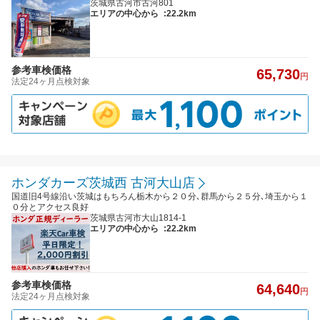
茨城県古河市古河801
エリアの中心から
:22.2km
参考車検価格
65,730
円
法定24ヶ月点検対象
ホンダカーズ茨城西 古河大山店
国道旧4号線沿い茨城はもちろん栃木から２０分､群馬から２５分､埼玉から１
０分とアクセス良好
茨城県古河市大山1814-1
エリアの中心から
:22.2km
参考車検価格
64,640
円
法定24ヶ月点検対象