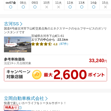
07金
08土
09日
10月
11火
12水
13木
14金
15土
08/
古河SS
国道4号線古河市下山町交差点角のエネクスマークのセルフサービスのガソリ
ンスタンドです
茨城県古河市下山町1-61
エリアの中心から
:22.1km
（87件）
4.8
参考車検価格
33,240
円
法定24ヶ月点検対象
立岡自動車株式会社
快適で楽しいカーライフをトータルサポート！
特典あり