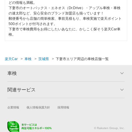
那珂郡
どの情報も満載。
下妻市のオートバックス・エネオス（Dr.Drive）・アップル車検・車検
の速太郎など、安心安全のブランド加盟店も揃っています！
那珂市
郵便番号から店舗の簡単検索、事前見積もり、車検実施で楽天ポイント
500ポイントが付与されます。
行方市
下妻市で車検費用をお得にしたいあなたに、かしこく探そう楽天Car車
検。
坂東市
東茨城郡
楽天Car
車検
茨城県
下妻市エリア周辺の車検店舗一覧
常陸太田市
車検
常陸大宮市
日立市
関連サービス
トップ
マイページ
ひたちなか市
メリット
ご利用ガイド
試乗・商談
新車購入
企業情報
個人情報保護方針
採用情報
車検の基礎知識
キャンペーン一覧
鉾田市
楽天Car車買取
車検予約
ランキング
よくある質問
水戸市
キズ修理予約
洗車・コーティング予約
© Rakuten Group, Inc.