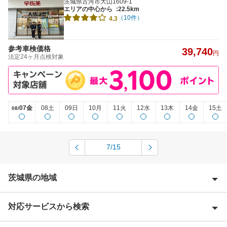
茨城県古河市大山1609-1
エリアの中心から
:22.5km
（10件）
4.3
参考車検価格
39,740
円
法定24ヶ月点検対象
07金
08土
09日
10月
11火
12水
13木
14金
15土
08/
7/15
茨城県の地域
対応サービスから検索
石岡市