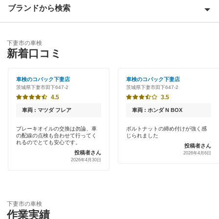
潮来市
ブランドから検索
Award 受賞店
稲敷郡
優良店
ENEOS
稲敷市
下妻市の車検
特典あり
新着口コミ
「車検の速太郎」
牛久市
初めて来店割りあり
アップル車検
車検のコバック下妻店
車検のコバック下妻店
小美玉市
茨城県下妻市田下647-2
茨城県下妻市田下647-2
早割りあり
車検館
4.5
3.5
笠間市
クレジットカードOK
車両 : マツダ フレア
車両 : ホンダ N BOX
出光リテール車検
鹿嶋市
土日祝OK
ブレーキオイルの交換は勿論、車
ボルトナットの締め付けが強く感
の配線の点検も合わせて行ってく
じられました
伊藤忠エネクス
かすみがうら市
れるのでとても安心です。
投稿者さん
代車あり
投稿者さん
2026年4月6日
宇佐美車検
神栖市
2026年4月30日
引取り・納車あり
コスモの車検
北茨城市
輸入車OK
ユアサ車検
北相馬郡
下妻市の車検
ハイブリッド車OK
作業実績
元気車検