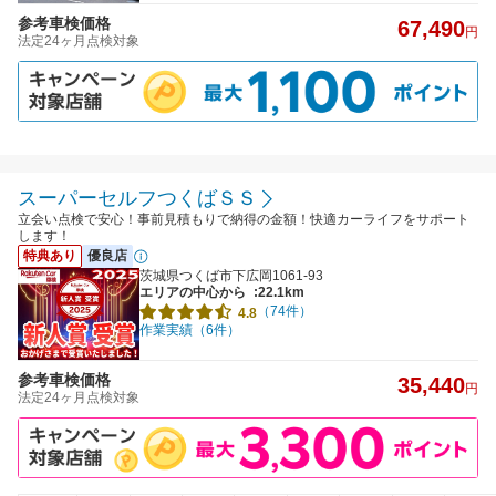
参考車検価格
67,490
円
法定24ヶ月点検対象
スーパーセルフつくばＳＳ
立会い点検で安心！事前見積もりで納得の金額！快適カーライフをサポート
します！
特典あり
優良店
茨城県つくば市下広岡1061-93
エリアの中心から
:22.1km
（74件）
4.8
作業実績（6件）
参考車検価格
35,440
円
法定24ヶ月点検対象