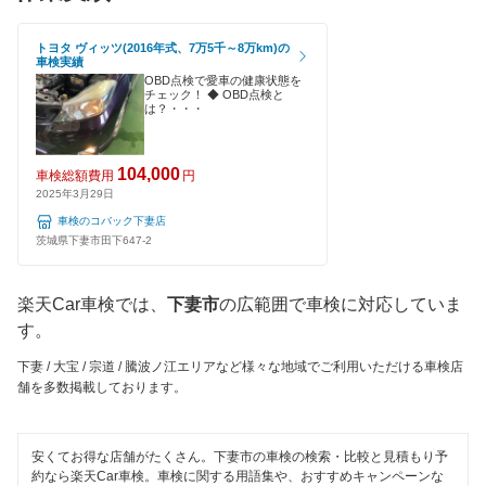
久慈郡
EV車OK
車検のコバック
古河市
トヨタ ヴィッツ(2016年式、7万5千～8万km)の
車検実績
120分以内の車検
OBD点検で愛車の健康状態を
キグナス車検
桜川市
チェック！ ◆ OBD点検と
は？・・・
1日車検
マッハ車検
猿島郡
夜間受付
ヤジマ石油車検
104,000
車検総額費用
円
常総市
2025年3月29日
整備保証
出光興産「らくらく安心車検」
車検のコバック下妻店
高萩市
茨城県下妻市田下647-2
1級整備士在籍
アクセル車検
筑西市
コンピューター診断
楽天Car車検では、
下妻市
の広範囲で車検に対応していま
安心WE！車検
つくば市
す。
閉じる
つくばみらい市
下妻 / 大宝 / 宗道 / 騰波ノ江エリアなど様々な地域でご利用いただける車検店
閉じる
舗を多数掲載しております。
土浦市
取手市
安くてお得な店舗がたくさん。下妻市の車検の検索・比較と見積もり予
約なら楽天Car車検。車検に関する用語集や、おすすめキャンペーンな