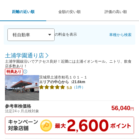
距離の近い順
金額の安い順
評価の高い順
の料金を表示
車種から検索
土浦学園通り店
土浦学園線沿いでアクセス良好！近隣には土浦イオンモール。ニトリ、飲食
店多数あり！
特典あり
茨城県土浦市粕毛１０１－１
エリアの中心から
:21.6km
（1件）
5.0
参考車検価格
56,040
円
法定24ヶ月点検対象