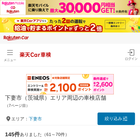
楽天Car車検
ログイン
メニュー
下妻市（茨城県）エリア周辺の車検店舗
（7ページ目）
絞り込み
エリア：
下妻市
145件
ありました（61～70件）