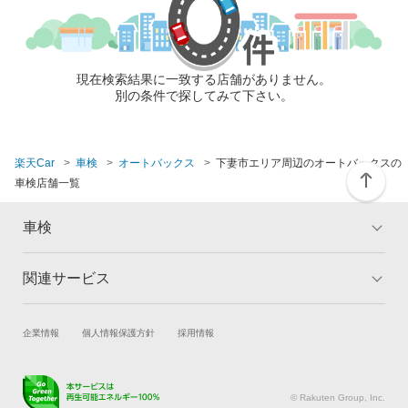
現在検索結果に一致する店舗がありません。
別の条件で探してみて下さい。
楽天Car
車検
オートバックス
下妻市エリア周辺のオートバックスの
車検店舗一覧
車検
関連サービス
トップ
マイページ
メリット
ご利用ガイド
試乗・商談
新車購入
企業情報
個人情報保護方針
採用情報
車検の基礎知識
キャンペーン一覧
楽天Car車買取
車検予約
ランキング
よくある質問
キズ修理予約
洗車・コーティング予約
© Rakuten Group, Inc.