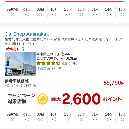
07金
08土
09日
10月
11火
12水
13木
14金
15土
08/
CarShop Aminaka
創業46年三木市に根差して地元密着型の車屋さんとして車の様々なサービス
をお届けしています。
特典あり
兵庫県三木市加佐666-2
エリアの中心から
:6.3km
（5件）
4.8
作業実績（76件）
参考車検価格
59,790
円
法定24ヶ月点検対象
07金
08土
09日
10月
11火
12水
13木
14金
15土
08/