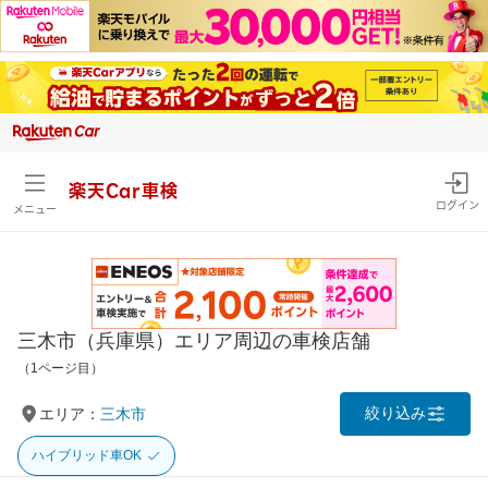
楽天Car車検
ログイン
メニュー
三木市（兵庫県）エリア周辺の車検店舗
（1ページ目）
絞り込み
エリア：
三木市
ハイブリッド車OK