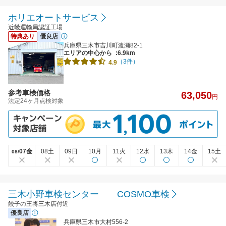
ホリエオートサービス
近畿運輸局認証工場
特典あり
優良店
兵庫県三木市吉川町渡瀬82-1
エリアの中心から
:6.9km
（3件）
4.9
参考車検価格
63,050
円
法定24ヶ月点検対象
07金
08土
09日
10月
11火
12水
13木
14金
15土
08/
三木小野車検センター COSMO車検
餃子の王将三木店付近
優良店
兵庫県三木市大村556-2