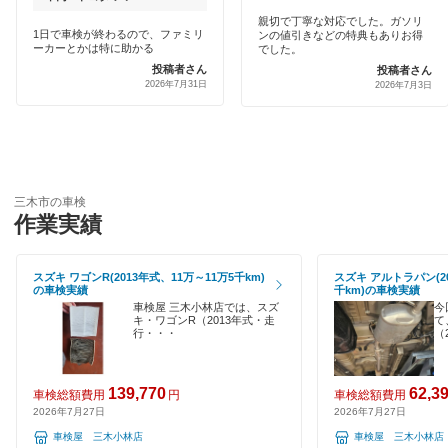
淡路市
土日祝OK
親切で丁寧な対応でした。ガソリ
1日で車検が終わるので、ファミリ
ンの値引きなどの特典もありお得
キグナス車検
伊丹市
ーカーとかは特に助かる
でした。
代車あり
投稿者さん
投稿者さん
ホリデー車検
2026年7月31日
揖保郡
2026年7月3日
引取り・納車あり
出光興産「らくらく安心車検」
小野市
輸入車OK
トヨタディーラー
加古川市
ハイブリッド車OK
エネフリ車検
三木市の車検
加古郡
作業実績
EV車OK
安心WE！車検
加西市
120分以内の車検
スズキ ワゴンR(2013年式、11万～11万5千km)
スズキ アルトラパン(20
の車検実績
千km)の車検実績
加東市
閉じる
1日車検
車検屋 三木小林店では、スズ
今
キ・ワゴンR（2013年式・走
て
川西市
行・・・
（
夜間受付
川辺郡
整備保証
139,770
62,3
車検総額費用
円
車検総額費用
2026年7月27日
2026年7月27日
神崎郡
1級整備士在籍
車検屋 三木小林店
車検屋 三木小林店