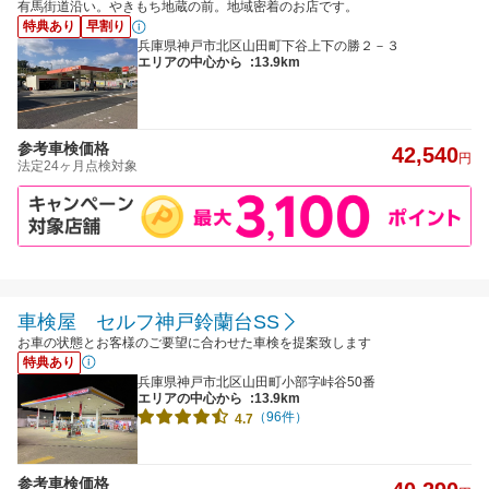
有馬街道沿い。やきもち地蔵の前。地域密着のお店です。
特典あり
早割り
兵庫県神戸市北区山田町下谷上下の勝２－３
エリアの中心から
:13.9km
参考車検価格
42,540
円
法定24ヶ月点検対象
車検屋 セルフ神戸鈴蘭台SS
お車の状態とお客様のご要望に合わせた車検を提案致します
特典あり
兵庫県神戸市北区山田町小部字峠谷50番
エリアの中心から
:13.9km
（96件）
4.7
参考車検価格