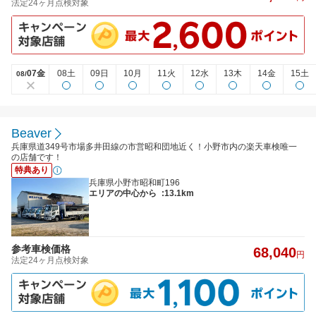
法定24ヶ月点検対象
07金
08土
09日
10月
11火
12水
13木
14金
15土
08/
Beaver
兵庫県道349号市場多井田線の市営昭和団地近く！小野市内の楽天車検唯一
の店舗です！
特典あり
兵庫県小野市昭和町196
エリアの中心から
:13.1km
参考車検価格
68,040
円
法定24ヶ月点検対象