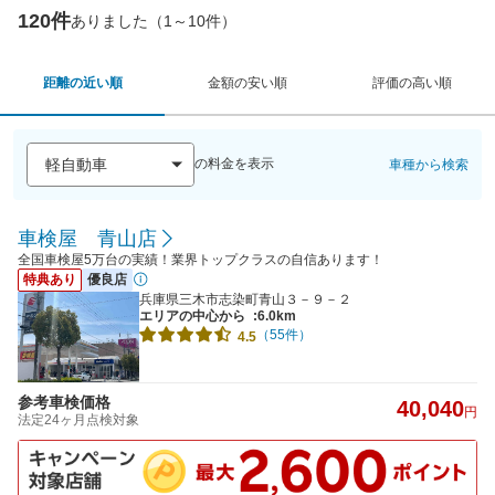
120件
ありました（1～10件）
距離の近い順
金額の安い順
評価の高い順
の料金を表示
車種から検索
車検屋 青山店
全国車検屋5万台の実績！業界トップクラスの自信あります！
特典あり
優良店
兵庫県三木市志染町青山３－９－２
エリアの中心から
:6.0km
（55件）
4.5
参考車検価格
40,040
円
法定24ヶ月点検対象