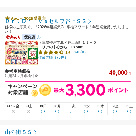
Ｄｒ．Ｄｒｉｖｅセルフ谷上ＳＳ
皆様のご厚意で、『2026年度楽天Car車検アワード６年連続受賞いたしまし
た！
特典あり
優良店
兵庫県神戸市北区谷上西町１１－５
エリアの中心から
:13.5km
（348件）
4.6
作業実績（75件）
参考車検価格
40,000
円
法定24ヶ月点検対象
07金
08土
09日
10月
11火
12水
13木
14金
15土
08/
山の街ＳＳ