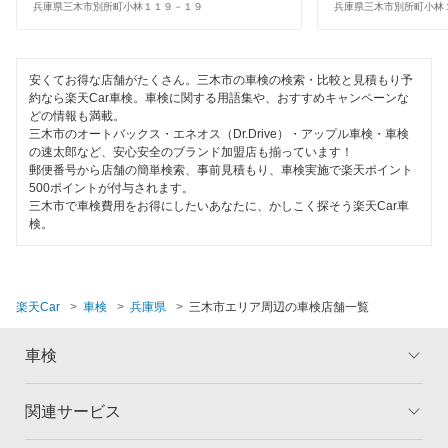
丹波篠山市
兵庫県三木市別所町小林１１９－１９
兵庫県三木市別所町小林
コンピューター診断
佐用郡
安くてお得な店舗がたくさん。三木市の車検の検索・比較と見積もり予
閉じる
三田市
約なら楽天Car車検。車検に関する用語集や、おすすめキャンペーンな
どの情報も満載。
宍粟市
三木市のオートバックス・エネオス（Dr.Drive）・アップル車検・車検
の速太郎など、安心安全のブランド加盟店も揃っています！
郵便番号から店舗の簡単検索、事前見積もり、車検実施で楽天ポイント
洲本市
500ポイントが付与されます。
三木市で車検費用をお得にしたいあなたに、かしこく探そう楽天Car車
多可郡
検。
高砂市
宝塚市
楽天Car
車検
兵庫県
三木市エリア周辺の車検店舗一覧
たつの市
車検
丹波市
関連サービス
トップ
マイページ
豊岡市
メリット
ご利用ガイド