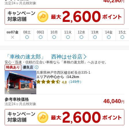
40,290
円
法定24ヶ月点検対象
07金
08土
09日
10月
11火
12水
13木
14金
15土
08/
「車検の速太郎」 西神はせ谷店
安心・迅速・信頼の立合い車検なら「車検の速太郎」へおまかせ。
特典あり
優良店
兵庫県神戸市西区櫨谷町長谷335-1
エリアの中心から
:14.2km
（149件）
4.8
参考車検価格
46,040
円
法定24ヶ月点検対象