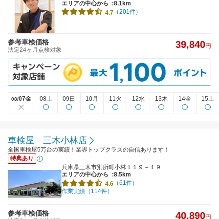
エリアの中心から
:8.1km
（201件）
4.7
参考車検価格
39,840
円
法定24ヶ月点検対象
07金
08土
09日
10月
11火
12水
13木
14金
15土
08/
車検屋 三木小林店
全国車検屋5万台の実績！業界トップクラスの自信あります！
特典あり
兵庫県三木市別所町小林１１９－１９
エリアの中心から
:8.5km
（61件）
4.6
作業実績（114件）
参考車検価格
40,890
円