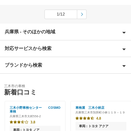
1/12
兵庫県 - そのほかの地域
対応サービスから検索
相生市
明石市
ブランドから検索
Award 受賞店
赤穂郡
優良店
ENEOS
赤穂市
三木市の車検
特典あり
新着口コミ
「車検の速太郎」
朝来市
新車初回割りあり
出光リテール車検
三木小野車検センター COSMO
車検屋 三木小林店
芦屋市
車検
兵庫県三木市別所町小林１１９－１９
早割りあり
兵庫県三木市大村556-2
宇佐美車検
4.8
尼崎市
3.8
クレジットカードOK
車両 : トヨタ アクア
コスモの車検
車両 : トヨタ ノア