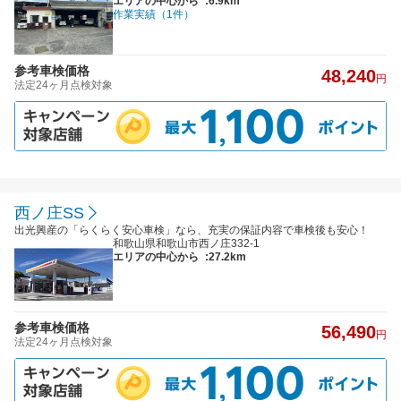
エリアの中心から
:6.9km
作業実績（1件）
参考車検価格
48,240
円
法定24ヶ月点検対象
西ノ庄SS
出光興産の「らくらく安心車検」なら、充実の保証内容で車検後も安心！
和歌山県和歌山市西ノ庄332-1
エリアの中心から
:27.2km
参考車検価格
56,490
円
法定24ヶ月点検対象