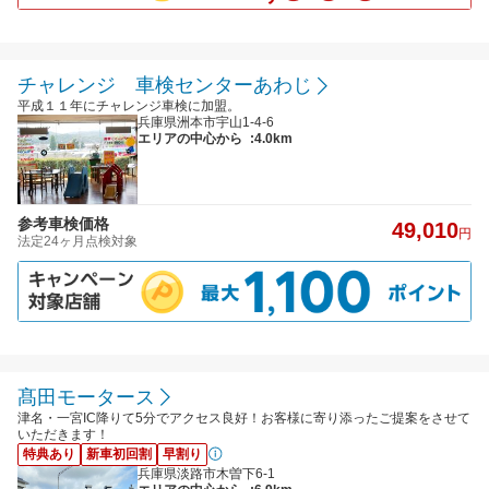
チャレンジ 車検センターあわじ
平成１１年にチャレンジ車検に加盟。
兵庫県洲本市宇山1-4-6
エリアの中心から
:4.0km
参考車検価格
49,010
円
法定24ヶ月点検対象
髙田モータース
津名・一宮IC降りて5分でアクセス良好！お客様に寄り添ったご提案をさせて
いただきます！
特典あり
新車初回割
早割り
兵庫県淡路市木曽下6-1