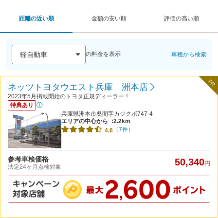
距離の近い順
金額の安い順
評価の高い順
の料金を表示
車種から検索
PR
ネッツトヨタウエスト兵庫 洲本店
2023年5月掲載開始のトヨタ正規ディーラー！
特典あり
兵庫県洲本市桑間字カジクボ747-4
エリアの中心から
:2.2km
（7件）
4.6
参考車検価格
50,340
円
法定24ヶ月点検対象