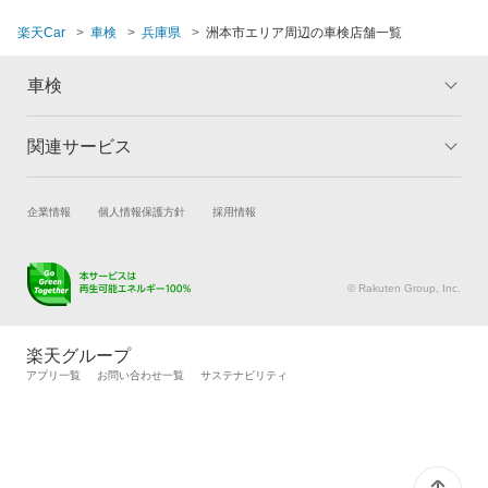
神崎郡
楽天Car
車検
兵庫県
洲本市エリア周辺の車検店舗一覧
閉じる
丹波篠山市
車検
佐用郡
三田市
関連サービス
トップ
マイページ
メリット
ご利用ガイド
宍粟市
試乗・商談
新車購入
企業情報
個人情報保護方針
採用情報
車検の基礎知識
キャンペーン一覧
多可郡
楽天Car車買取
車検予約
ランキング
よくある質問
高砂市
キズ修理予約
洗車・コーティング予約
© Rakuten Group, Inc.
メンテナンス管理
タイヤ・パーツ購入
宝塚市
タイヤ交換サービス
楽天Car マガジン
楽天グループ
たつの市
自動車カタログ
自動車保険
アプリ一覧
お問い合わせ一覧
サステナビリティ
楽天マイカー割
丹波市
豊岡市