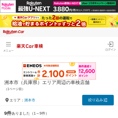
楽天Car車検
ログイン
メニュー
洲本市（兵庫県）エリア周辺の車検店舗
（1ページ目）
絞り込み
エリア：
洲本市
9件
ありました（1～9件）