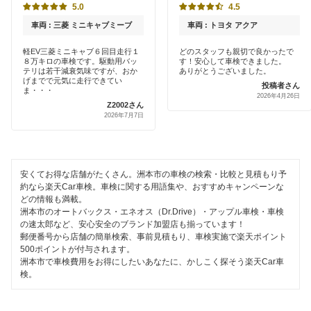
尼崎市
5.0
4.5
土日祝OK
出光興産「らくらく安心車検」
車両 : 三菱 ミニキャブミーブ
車両 : トヨタ アクア
淡路市
代車あり
軽EV三菱ミニキャブ６回目走行１
どのスタッフも親切で良かったで
トヨタディーラー
伊丹市
８万キロの車検です。駆動用バッ
す！安心して車検できました。
引取り・納車あり
テリは若干減衰気味ですが、おか
ありがとうございました。
げまでで元気に走行できてい
投稿者さん
揖保郡
ま・・・
閉じる
2026年4月26日
輸入車OK
Z2002さん
小野市
2026年7月7日
ハイブリッド車OK
加古川市
EV車OK
加古郡
安くてお得な店舗がたくさん。洲本市の車検の検索・比較と見積もり予
120分以内の車検
約なら楽天Car車検。車検に関する用語集や、おすすめキャンペーンな
どの情報も満載。
加西市
洲本市のオートバックス・エネオス（Dr.Drive）・アップル車検・車検
1日車検
の速太郎など、安心安全のブランド加盟店も揃っています！
加東市
郵便番号から店舗の簡単検索、事前見積もり、車検実施で楽天ポイント
整備保証
500ポイントが付与されます。
川西市
洲本市で車検費用をお得にしたいあなたに、かしこく探そう楽天Car車
1級整備士在籍
検。
川辺郡
コンピューター診断