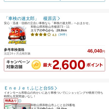
「車検の速太郎」 榎原店
安心・迅速・信頼の立合い車検なら「車検の速太郎」へおまかせ。
和歌山県和歌山市榎原73－11
エリアの中心から
:28.8km
（34件）
4.3
参考車検価格
46,040
円
法定24ヶ月点検対象
ＥｎｅＪｅｔふじと台SS
イオンモール和歌山の向かいにあり車検ついでにショッピングや映画で待ち
時間も充実間違いなし！
特典あり
和歌山県和歌山市ふじと台29番地
エリアの中心から
:29.4km