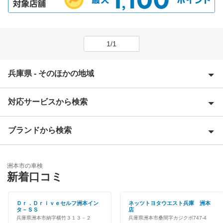
1/1
兵庫県 - そのほかの地域
対応サービスから検索
相生市
明石市
ブランドから検索
優良店
赤穂郡
特典あり
ENEOS
赤穂市
洲本市の車検
新車初回割りあり
新着口コミ
「車検の速太郎」
朝来市
早割りあり
チャレンジ車検
Ｄｒ．Ｄｒｉｖｅセルフ洲本イン
ネッツトヨタウエスト兵庫 洲本
芦屋市
タ－ＳＳ
店
クレジットカードOK
兵庫県洲本市納字横竹３１３－２
兵庫県洲本市桑間字カジクボ747-4
車検のコバック