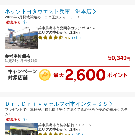
ネッツトヨタウエスト兵庫 洲本店
2023年5月掲載開始のトヨタ正規ディーラー！
特典あり
兵庫県洲本市桑間字カジクボ747-4
エリアの中心から
:2.2km
（7件）
4.6
参考車検価格
50,340
円
法定24ヶ月点検対象
Ｄｒ．Ｄｒｉｖｅセルフ洲本インタ－ＳＳ
プレゼントで、車検がお得お得！安くて早くて真心込めた安心の車検システ
ム‼
特典あり
兵庫県洲本市納字横竹３１３－２
エリアの中心から
:2.9km
（60件）