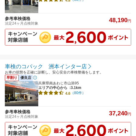
4.8
参考車検価格
48,190
円
法定24ヶ月点検対象
車検のコバック 洲本インター店
お車の状態を正確に診断し、安心安全の車検整備をします。
早割り
優良店
兵庫県南あわじ市山添95
エリアの中心から
:3.1km
（80件）
4.6
参考車検価格
37,240
円
法定24ヶ月点検対象