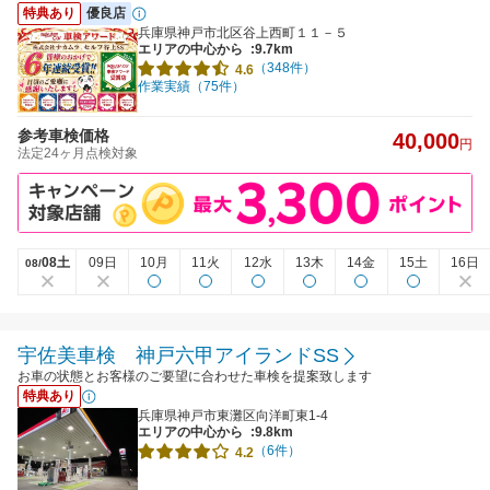
特典あり
優良店
兵庫県神戸市北区谷上西町１１－５
エリアの中心から
:9.7km
（348件）
4.6
作業実績（75件）
参考車検価格
40,000
円
法定24ヶ月点検対象
08土
09日
10月
11火
12水
13木
14金
15土
16日
08/
宇佐美車検 神戸六甲アイランドSS
お車の状態とお客様のご要望に合わせた車検を提案致します
特典あり
兵庫県神戸市東灘区向洋町東1-4
エリアの中心から
:9.8km
（6件）
4.2