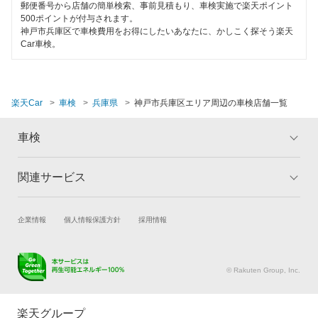
トヨタディーラー
郵便番号から店舗の簡単検索、事前見積もり、車検実施で楽天ポイント
500ポイントが付与されます。
120分以内の車検
神戸市兵庫区で車検費用をお得にしたいあなたに、かしこく探そう楽天
エネフリ車検
Car車検。
1日車検
安心WE！車検
夜間受付
閉じる
楽天Car
車検
兵庫県
神戸市兵庫区エリア周辺の車検店舗一覧
整備保証
車検
1級整備士在籍
コンピューター診断
関連サービス
トップ
マイページ
メリット
ご利用ガイド
閉じる
試乗・商談
新車購入
企業情報
個人情報保護方針
採用情報
車検の基礎知識
キャンペーン一覧
楽天Car車買取
車検予約
ランキング
よくある質問
キズ修理予約
洗車・コーティング予約
© Rakuten Group, Inc.
メンテナンス管理
タイヤ・パーツ購入
タイヤ交換サービス
楽天Car マガジン
楽天グループ