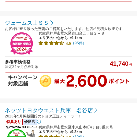
ジェームス山ＳＳ
お客様に寄り添った整備のご提案をいたします。他店相見積大歓迎です。
兵庫県神戸市垂水区青山台五丁目２－８
エリアの中心から
:9.1km
（95件）
4.9
参考車検価格
41,740
円
法定24ヶ月点検対象
ネッツトヨタウエスト兵庫 名谷店
2023年5月掲載開始のトヨタ正規ディーラー！
特典あり
優良店
兵庫県神戸市垂水区小束山本町4丁目3番16号
エリアの中心から
:9.2km
（13件）