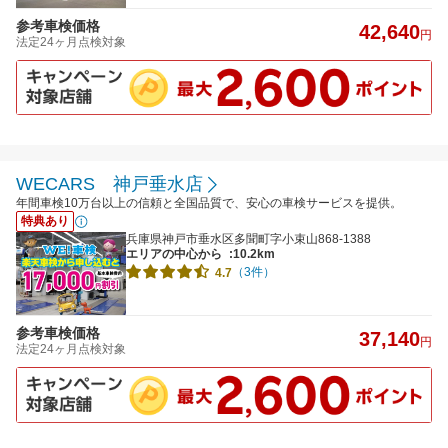
参考車検価格
42,640
円
法定24ヶ月点検対象
WECARS 神戸垂水店
年間車検10万台以上の信頼と全国品質で、安心の車検サービスを提供。
特典あり
兵庫県神戸市垂水区多聞町字小束山868-1388
エリアの中心から
:10.2km
（3件）
4.7
参考車検価格
37,140
円
法定24ヶ月点検対象