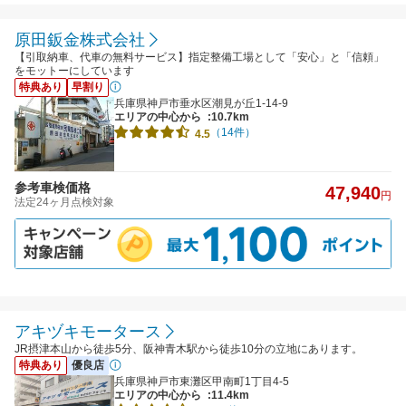
原田鈑金株式会社
【引取納車、代車の無料サービス】指定整備工場として「安心」と「信頼」
をモットーにしています
特典あり
早割り
兵庫県神戸市垂水区潮見が丘1-14-9
エリアの中心から
:10.7km
（14件）
4.5
参考車検価格
47,940
円
法定24ヶ月点検対象
アキヅキモータース
JR摂津本山から徒歩5分、阪神青木駅から徒歩10分の立地にあります。
特典あり
優良店
兵庫県神戸市東灘区甲南町1丁目4-5
エリアの中心から
:11.4km