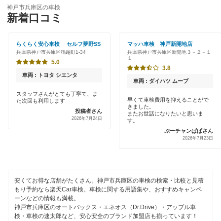
ENEOS
神戸市中央区
神戸市兵庫区の車検
特典あり
新着口コミ
「車検の速太郎」
神戸市長田区
初めて来店割りあり
アップル車検
らくらく安心車検 セルフ夢野SS
マッハ車検 神戸新開地店
神戸市灘区
兵庫県神戸市兵庫区鵯越町1-34
兵庫県神戸市兵庫区新開地３－２－１
新車初回割りあり
１
オートバックス
5.0
神戸市西区
3.8
早割りあり
車両 : トヨタ シエンタ
出光リテール車検
車両 : ダイハツ ムーブ
神戸市東灘区
クレジットカードOK
スタッフさんがとても丁寧て、ま
早くて車検費用を抑えることがで
た次回も利用します
宇佐美車検
神戸市
きました。
投稿者さん
土日祝OK
またお世話になりたいと思いま
2026年7月24日
す。
コスモの車検
ぷーチャンぱぱさん
代車あり
閉じる
2026年7月23日
キグナス車検
引取り・納車あり
ホリデー車検
輸入車OK
安くてお得な店舗がたくさん。神戸市兵庫区の車検の検索・比較と見積
マッハ車検
もり予約なら楽天Car車検。車検に関する用語集や、おすすめキャンペ
ハイブリッド車OK
ーンなどの情報も満載。
出光興産「らくらく安心車検」
神戸市兵庫区のオートバックス・エネオス（Dr.Drive）・アップル車
EV車OK
検・車検の速太郎など、安心安全のブランド加盟店も揃っています！