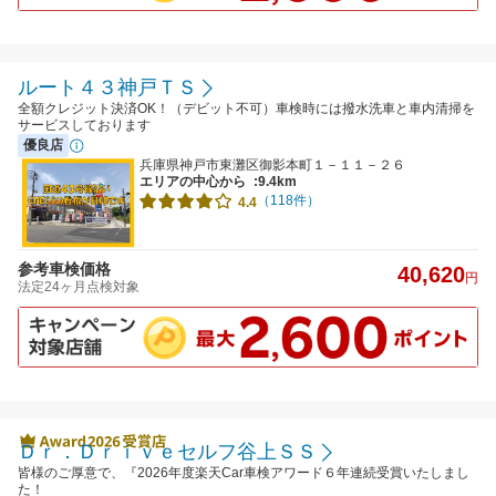
ルート４３神戸ＴＳ
全額クレジット決済OK！（デビット不可）車検時には撥水洗車と車内清掃を
サービスしております
優良店
兵庫県神戸市東灘区御影本町１－１１－２６
エリアの中心から
:9.4km
（118件）
4.4
参考車検価格
40,620
円
法定24ヶ月点検対象
Ｄｒ．Ｄｒｉｖｅセルフ谷上ＳＳ
皆様のご厚意で、『2026年度楽天Car車検アワード６年連続受賞いたしまし
た！