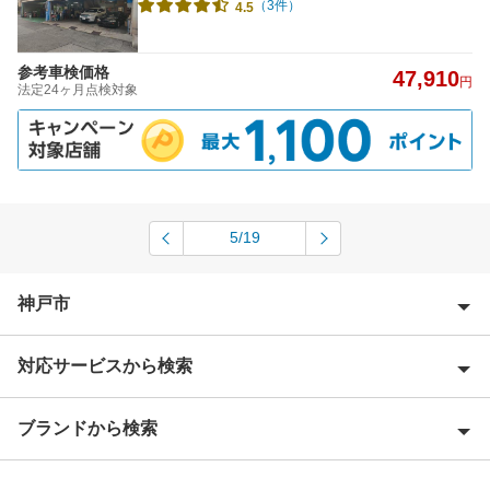
（3件）
4.5
参考車検価格
47,910
円
法定24ヶ月点検対象
5/19
神戸市
対応サービスから検索
神戸市北区
神戸市須磨区
ブランドから検索
Award 受賞店
神戸市垂水区
優良店