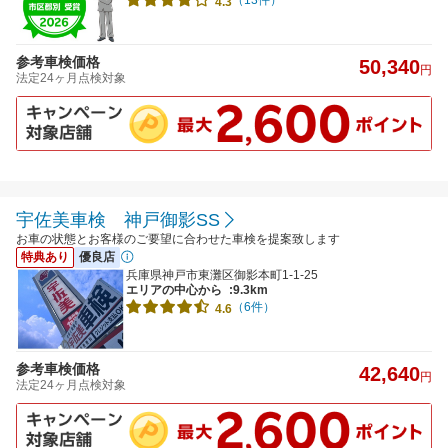
4.3
参考車検価格
50,340
円
法定24ヶ月点検対象
宇佐美車検 神戸御影SS
お車の状態とお客様のご要望に合わせた車検を提案致します
特典あり
優良店
兵庫県神戸市東灘区御影本町1-1-25
エリアの中心から
:9.3km
（6件）
4.6
参考車検価格
42,640
円
法定24ヶ月点検対象