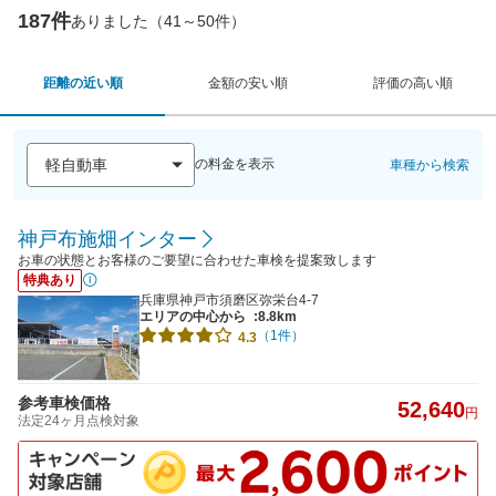
187件
ありました（41～50件）
距離の近い順
金額の安い順
評価の高い順
の料金を表示
車種から検索
神戸布施畑インター
お車の状態とお客様のご要望に合わせた車検を提案致します
特典あり
兵庫県神戸市須磨区弥栄台4-7
エリアの中心から
:8.8km
（1件）
4.3
参考車検価格
52,640
円
法定24ヶ月点検対象