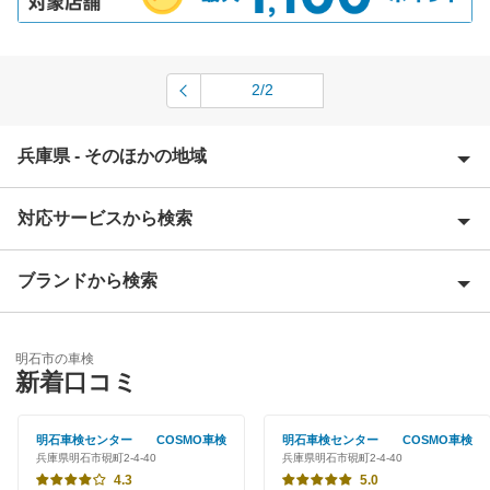
2/2
兵庫県 - そのほかの地域
対応サービスから検索
相生市
赤穂郡
ブランドから検索
Award 受賞店
赤穂市
優良店
ENEOS
朝来市
明石市の車検
特典あり
新着口コミ
「車検の速太郎」
芦屋市
新車初回割りあり
出光リテール車検
明石車検センター COSMO車検
明石車検センター COSMO車検
尼崎市
兵庫県明石市硯町2-4-40
兵庫県明石市硯町2-4-40
早割りあり
ホリデー車検
4.3
5.0
淡路市