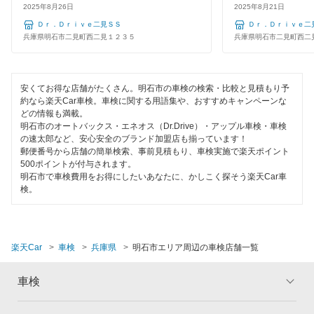
丹波篠山市
2025年8月26日
2025年8月21日
コンピューター診断
Ｄｒ．Ｄｒｉｖｅ二見ＳＳ
Ｄｒ．Ｄｒｉｖｅ二
佐用郡
兵庫県明石市二見町西二見１２３５
兵庫県明石市二見町西二
閉じる
三田市
宍粟市
安くてお得な店舗がたくさん。明石市の車検の検索・比較と見積もり予
約なら楽天Car車検。車検に関する用語集や、おすすめキャンペーンな
どの情報も満載。
洲本市
明石市のオートバックス・エネオス（Dr.Drive）・アップル車検・車検
の速太郎など、安心安全のブランド加盟店も揃っています！
多可郡
郵便番号から店舗の簡単検索、事前見積もり、車検実施で楽天ポイント
500ポイントが付与されます。
高砂市
明石市で車検費用をお得にしたいあなたに、かしこく探そう楽天Car車
検。
宝塚市
たつの市
楽天Car
車検
兵庫県
明石市エリア周辺の車検店舗一覧
丹波市
車検
豊岡市