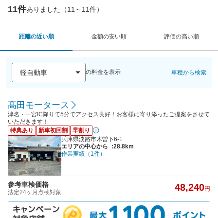
11件
ありました（11～11件）
距離の近い順
金額の安い順
評価の高い順
の料金を表示
車種から検索
髙田モータース
津名・一宮IC降りて5分でアクセス良好！お客様に寄り添ったご提案をさせて
いただきます！
特典あり
新車初回割
早割り
兵庫県淡路市木曽下6-1
エリアの中心から
:28.8km
作業実績（1件）
参考車検価格
48,240
円
法定24ヶ月点検対象