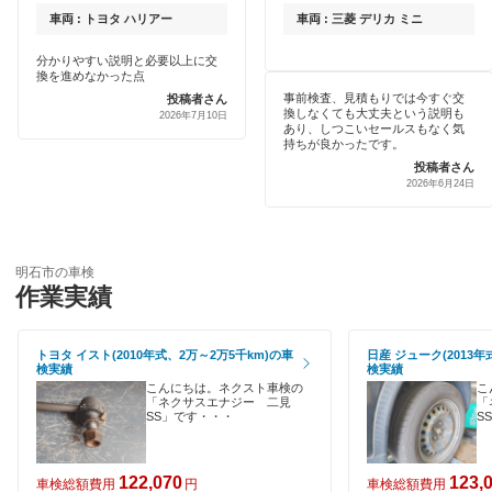
クレジットカードOK
車両 : トヨタ ハリアー
車両 : 三菱 デリカ ミニ
伊丹市
閉じる
土日祝OK
分かりやすい説明と必要以上に交
換を進めなかった点
揖保郡
事前検査、見積もりでは今すぐ交
投稿者さん
代車あり
換しなくても大丈夫という説明も
2026年7月10日
あり、しつこいセールスもなく気
小野市
持ちが良かったです。
引取り・納車あり
投稿者さん
加古川市
2026年6月24日
輸入車OK
加古郡
ハイブリッド車OK
加西市
明石市の車検
EV車OK
作業実績
加東市
120分以内の車検
トヨタ イスト(2010年式、2万～2万5千km)の車
日産 ジューク(2013年
川西市
検実績
検実績
1日車検
こんにちは。ネクスト車検の
こ
川辺郡
「ネクサスエナジー 二見
「
SS」です・・・
S
整備保証
神崎郡
1級整備士在籍
122,070
123,
車検総額費用
円
車検総額費用