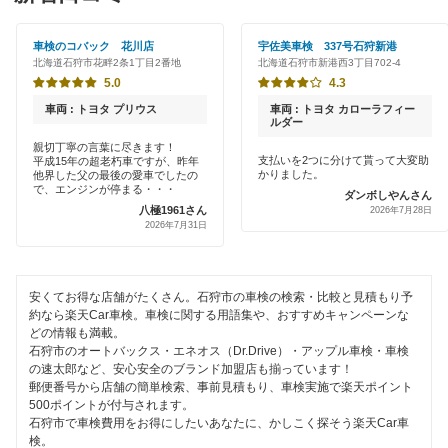
網走郡
早割りあり
オートバックス
車検のコバック 花川店
宇佐美車検 337号石狩新港
網走市
北海道石狩市花畔2条1丁目2番地
北海道石狩市新港西3丁目702-4
クレジットカードOK
出光リテール車検
5.0
4.3
虻田郡
土日祝OK
車両 : トヨタ プリウス
車両 : トヨタ カローラフィー
宇佐美車検
ルダー
石狩郡
代車あり
親切丁寧の言葉に尽きます！
支払いを2つに分けて貰って大変助
平成15年の超老朽車ですが、昨年
アイックス車検
岩内郡
かりました。
他界した父の最後の愛車でしたの
引取り・納車あり
で、エンジンが停まる・・・
ダンボしやんさん
車検のコバック
八極1961さん
2026年7月28日
岩見沢市
2026年7月31日
輸入車OK
ウルトラ車検
有珠郡
ハイブリッド車OK
出光興産「らくらく安心車検」
歌志内市
安くてお得な店舗がたくさん。石狩市の車検の検索・比較と見積もり予
EV車OK
約なら楽天Car車検。車検に関する用語集や、おすすめキャンペーンな
どの情報も満載。
雨竜郡
閉じる
石狩市のオートバックス・エネオス（Dr.Drive）・アップル車検・車検
120分以内の車検
の速太郎など、安心安全のブランド加盟店も揃っています！
恵庭市
郵便番号から店舗の簡単検索、事前見積もり、車検実施で楽天ポイント
1日車検
500ポイントが付与されます。
江別市
石狩市で車検費用をお得にしたいあなたに、かしこく探そう楽天Car車
夜間受付
検。