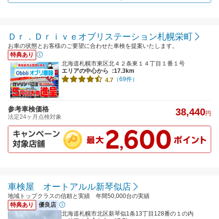
Ｄｒ．Ｄｒｉｖｅオブリステーション札幌栄町
お車の状態とお客様のご要望に合わせた車検を提案いたします。
特典あり
北海道札幌市東区北４２条東１４丁目１番１号
エリアの中心から
:17.3km
（69件）
4.7
参考車検価格
38,440
円
法定24ヶ月点検対象
車検屋 オートアルル新琴似店
地域トップクラスの信頼と実績 年間50,000台の実績
特典あり
優良店
北海道札幌市北区新琴似1条13丁目128番の１の内