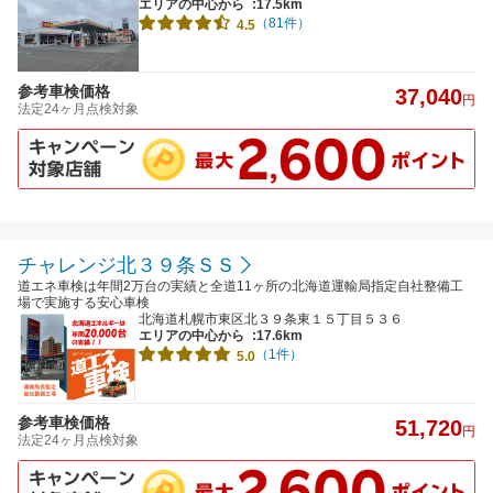
エリアの中心から
:17.5km
（81件）
4.5
参考車検価格
37,040
円
法定24ヶ月点検対象
チャレンジ北３９条ＳＳ
道エネ車検は年間2万台の実績と全道11ヶ所の北海道運輸局指定自社整備工
場で実施する安心車検
北海道札幌市東区北３９条東１５丁目５３６
エリアの中心から
:17.6km
（1件）
5.0
参考車検価格
51,720
円
法定24ヶ月点検対象