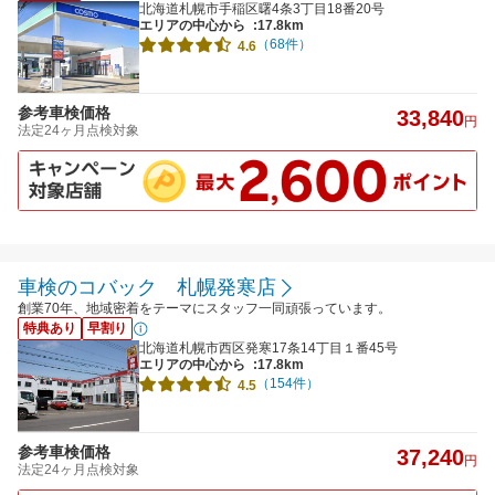
北海道札幌市手稲区曙4条3丁目18番20号
エリアの中心から
:17.8km
（68件）
4.6
参考車検価格
33,840
円
法定24ヶ月点検対象
車検のコバック 札幌発寒店
創業70年、地域密着をテーマにスタッフ一同頑張っています。
特典あり
早割り
北海道札幌市西区発寒17条14丁目１番45号
エリアの中心から
:17.8km
（154件）
4.5
参考車検価格
37,240
円
法定24ヶ月点検対象