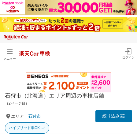
楽天Car車検
ログイン
メニュー
石狩市（北海道）エリア周辺の車検店舗
（2ページ目）
絞り込み
エリア：
石狩市
ハイブリッド車OK