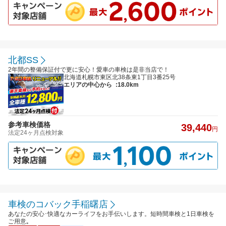
北都SS
2年間の整備保証付で更に安心！愛車の車検は是非当店で！
北海道札幌市東区北38条東1丁目3番25号
エリアの中心から
:18.0km
参考車検価格
39,440
円
法定24ヶ月点検対象
車検のコバック手稲曙店
あなたの安心･快適なカーライフをお手伝いします。短時間車検と1日車検を
ご用意｡