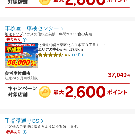
車検屋 車検センター
地域トップクラスの信頼と実績 年間50,000台の実績
特典あり
北海道札幌市東区北３９条東８丁目１－１
エリアの中心から
:17.8km
（84件）
4.6
参考車検価格
37,040
円
法定24ヶ月点検対象
手稲曙通りSS
お客様のご要望に沿えるように提案致します。
特典あり