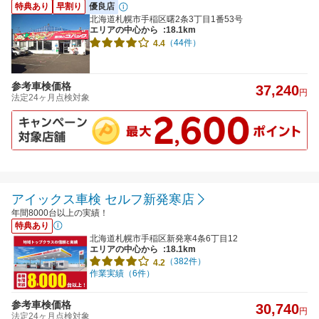
特典あり
早割り
優良店
北海道札幌市手稲区曙2条3丁目1番53号
エリアの中心から
:18.1km
（44件）
4.4
参考車検価格
37,240
円
法定24ヶ月点検対象
アイックス車検 セルフ新発寒店
年間8000台以上の実績！
特典あり
北海道札幌市手稲区新発寒4条6丁目12
エリアの中心から
:18.1km
（382件）
4.2
作業実績（6件）
参考車検価格
30,740
円
法定24ヶ月点検対象