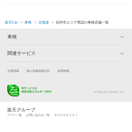
小樽市
整備保証
帯広市
1級整備士在籍
楽天Car
車検
北海道
石狩市エリア周辺の車検店舗一覧
河西郡
コンピューター診断
車検
河東郡
閉じる
樺戸郡
関連サービス
トップ
マイページ
メリット
ご利用ガイド
上磯郡
試乗・商談
新車購入
企業情報
個人情報保護方針
採用情報
車検の基礎知識
キャンペーン一覧
上川郡愛別町
楽天Car車買取
車検予約
ランキング
よくある質問
上川郡清水町
キズ修理予約
洗車・コーティング予約
© Rakuten Group, Inc.
メンテナンス管理
タイヤ・パーツ購入
上川郡新得町
タイヤ交換サービス
楽天Car マガジン
楽天グループ
上川郡鷹栖町
自動車カタログ
自動車保険
アプリ一覧
お問い合わせ一覧
サステナビリティ
上川郡当麻町
楽天マイカー割