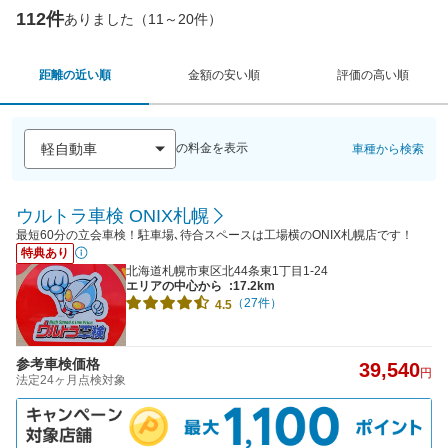
112件
ありました（11～20件）
距離の近い順
金額の安い順
評価の高い順
の料金を表示
車種から検索
ウルトラ車検 ONIX札幌
最短60分の立会車検！駐車場､待合スペースは工場横のONIX札幌店です！
特典あり
北海道札幌市東区北44条東1丁目1-24
エリアの中心から
:17.2km
（27件）
4.5
参考車検価格
39,540
円
法定24ヶ月点検対象