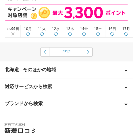
09日
10月
11火
12水
13木
14金
15土
16日
17月
08/
2/12
北海道 - そのほかの地域
対応サービスから検索
赤平市
阿寒郡
ブランドから検索
Award 受賞店
旭川市
優良店
ENEOS
芦別市
石狩市の車検
特典あり
新着口コミ
アップル車検