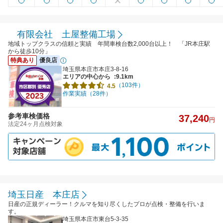
有限会社 土屋整備工場
地域トップクラスの信頼と実績 年間車検台数2,000台以上！ 「JR本庄駅
から徒歩10分」
特典あり
優良店
埼玉県本庄市本庄3-8-16
エリアの中心から
:9.1km
（103件）
4.5
作業実績（28件）
参考車検価格
37,240
円
法定24ヶ月点検対象
埼玉日産 本庄店
日産の正規ディーラー！クルマを知り尽くしたプロが点検・整備を行いま
す。
埼玉県本庄市東台5-3-35