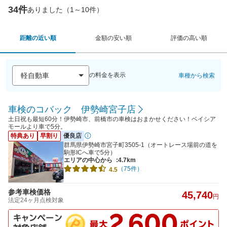
34件
ありました（1～10件）
距離の近い順
金額の安い順
評価の高い順
の料金を表示
車種から検索
車検のコバック 伊勢崎宮子店
土日祝も最短60分！伊勢崎市、前橋市の車検はおまかせください！ベイシア
モールより車で5分。
特典あり
早割り
優良店
群馬県伊勢崎市宮子町3505-1（オートレース場前の道を
駒形ICへ車で5分）
エリアの中心から
:4.7km
（75件）
4.5
参考車検価格
45,740
円
法定24ヶ月点検対象