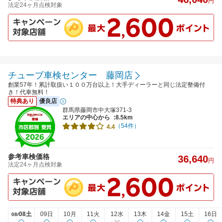
円
法定24ヶ月点検対象
チューブ車検センター 藤岡店
創業57年！累計取扱い１００万台以上！大手ディーラーと同じ法定整備付
き！代車無料！
特典あり
優良店
群馬県藤岡市中大塚371-3
エリアの中心から
:8.5km
（54件）
4.4
参考車検価格
36,640
円
法定24ヶ月点検対象
08土
09日
10月
11火
12水
13木
14金
15土
16日
08/