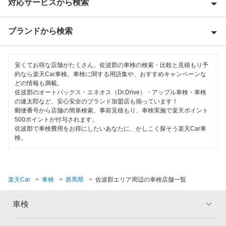
対応サービスから検索
吾妻郡
安中市
ブランドから検索
Award 受賞店
伊勢崎市
優良店
ENEOS
邑楽郡
安くてお得な店舗がたくさん。佐波郡の車検の検索・比較と見積もり予
特典あり
約なら楽天Car車検。車検に関する用語集や、おすすめキャンペーンな
「車検の速太郎」
どの情報も満載。
太田市
佐波郡のオートバックス・エネオス（Dr.Drive）・アップル車検・車検
早割りあり
オートバックス
の速太郎など、安心安全のブランド加盟店も揃っています！
甘楽郡
郵便番号から店舗の簡単検索、事前見積もり、車検実施で楽天ポイント
クレジットカードOK
500ポイントが付与されます。
中部自動車販売（チューブ＆BCN）
北群馬郡
佐波郡で車検費用をお得にしたいあなたに、かしこく探そう楽天Car車
土日祝OK
検。
宇佐美車検
桐生市
代車あり
コスモの車検
渋川市
引取り・納車あり
楽天Car
車検
群馬県
佐波郡エリア周辺の車検店舗一覧
車検のコバック
高崎市
輸入車OK
車検
マッハ車検
館林市
ハイブリッド車OK
出光興産「らくらく安心車検」