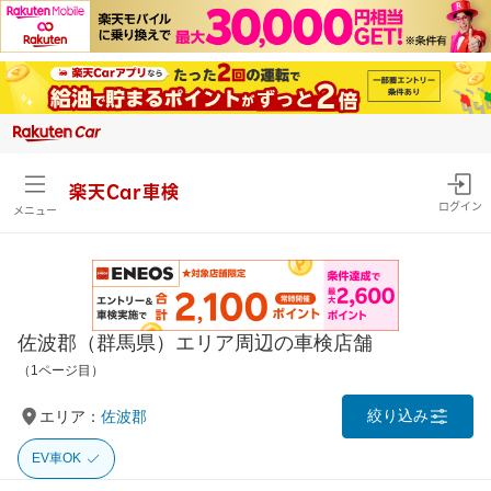
楽天Car車検
ログイン
メニュー
佐波郡（群馬県）エリア周辺の車検店舗
（1ページ目）
絞り込み
エリア：
佐波郡
EV車OK