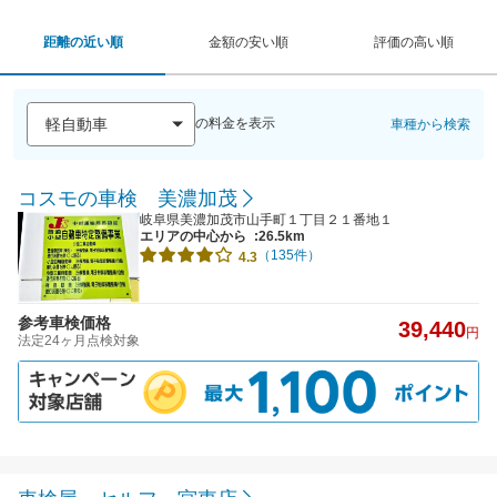
距離の近い順
金額の安い順
評価の高い順
の料金を表示
車種から検索
コスモの車検 美濃加茂
岐阜県美濃加茂市山手町１丁目２１番地１
エリアの中心から
:26.5km
（135件）
4.3
参考車検価格
39,440
円
法定24ヶ月点検対象