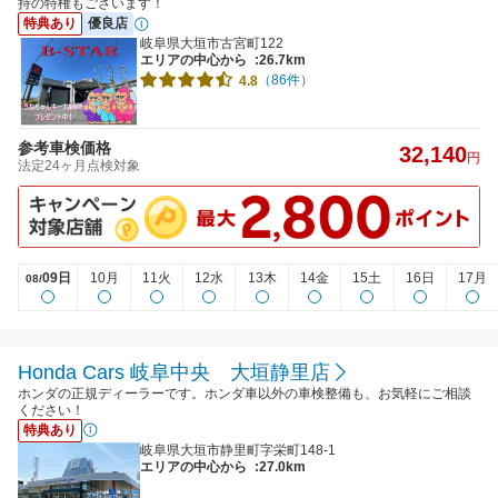
持の特権もございます！
特典あり
優良店
岐阜県大垣市古宮町122
エリアの中心から
:26.7km
（86件）
4.8
参考車検価格
32,140
円
法定24ヶ月点検対象
09日
10月
11火
12水
13木
14金
15土
16日
17月
08/
Honda Cars 岐阜中央 大垣静里店
ホンダの正規ディーラーです。ホンダ車以外の車検整備も、お気軽にご相談
ください！
特典あり
岐阜県大垣市静里町字栄町148-1
エリアの中心から
:27.0km