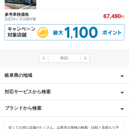
参考車検価格
67,490
円
法定24ヶ月点検対象
8/11
岐阜県の地域
対応サービスから検索
安八郡
揖斐郡
ブランドから検索
Award 受賞店
恵那市
優良店
ENEOS
大垣市
安くてお得な店舗がたくさん。山県市の車検の検索・比較と見積もり予