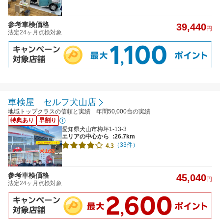
参考車検価格
39,440
円
法定24ヶ月点検対象
車検屋 セルフ犬山店
地域トップクラスの信頼と実績 年間50,000台の実績
特典あり
早割り
愛知県犬山市梅坪1-13-3
エリアの中心から
:26.7km
（33件）
4.3
参考車検価格
45,040
円
法定24ヶ月点検対象