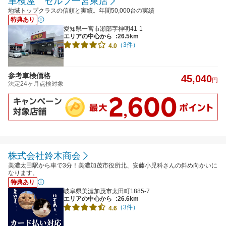
車検屋 セルフ一宮東店
地域トップクラスの信頼と実績。年間50,000台の実績
特典あり
愛知県一宮市瀬部字神明41-1
エリアの中心から
:26.5km
（3件）
4.0
参考車検価格
45,040
円
法定24ヶ月点検対象
株式会社鈴木商会
美濃太田駅から車で3分！美濃加茂市役所北、安藤小児科さんの斜め向かいに
なります。
特典あり
岐阜県美濃加茂市太田町1885-7
エリアの中心から
:26.6km
（3件）
4.6