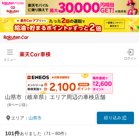
楽天Car車検
ログイン
メニュー
山県市（岐阜県）エリア周辺の車検店舗
（8ページ目）
絞り込み
エリア：
山県市
101件
ありました（71～80件）