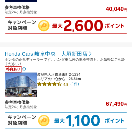
参考車検価格
40,040
円
法定24ヶ月点検対象
Honda Cars 岐阜中央 大垣新田店
ホンダの正規ディーラーです。ホンダ車以外の車検整備も、お気軽にご相談
ください！
特典あり
岐阜県大垣市新田町2-1234
エリアの中心から
:26.6km
（1件）
4.8
参考車検価格
67,490
円
法定24ヶ月点検対象