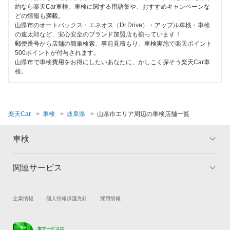
特典あり
約なら楽天Car車検。車検に関する用語集や、おすすめキャンペーンな
「車検の速太郎」
どの情報も満載。
海津市
山県市のオートバックス・エネオス（Dr.Drive）・アップル車検・車検
初めて来店割りあり
アップル車検
の速太郎など、安心安全のブランド加盟店も揃っています！
各務原市
郵便番号から店舗の簡単検索、事前見積もり、車検実施で楽天ポイント
早割りあり
500ポイントが付与されます。
JOYCAL（ジョイカル）
可児郡
山県市で車検費用をお得にしたいあなたに、かしこく探そう楽天Car車
クレジットカードOK
検。
出光リテール車検
可児市
土日祝OK
伊藤忠エネクス
加茂郡
代車あり
楽天Car
車検
岐阜県
山県市エリア周辺の車検店舗一覧
宇佐美車検
岐阜市
引取り・納車あり
車検
コスモの車検
郡上市
輸入車OK
車検のコバック
下呂市
関連サービス
トップ
マイページ
ハイブリッド車OK
キグナス車検
メリット
ご利用ガイド
関市
EV車OK
試乗・商談
新車購入
企業情報
個人情報保護方針
採用情報
車検の基礎知識
キャンペーン一覧
上原B-cle車検
高山市
楽天Car車買取
車検予約
120分以内の車検
ランキング
よくある質問
マッハ車検
多治見市
キズ修理予約
洗車・コーティング予約