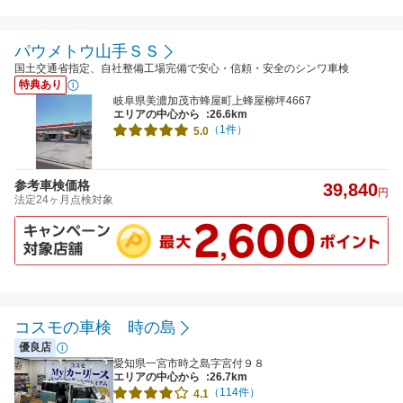
パウメトウ山手ＳＳ
国土交通省指定、自社整備工場完備で安心・信頼・安全のシンワ車検
特典あり
岐阜県美濃加茂市蜂屋町上蜂屋柳坪4667
エリアの中心から
:26.6km
（1件）
5.0
参考車検価格
39,840
円
法定24ヶ月点検対象
コスモの車検 時の島
優良店
愛知県一宮市時之島字宮付９８
エリアの中心から
:26.7km
（114件）
4.1