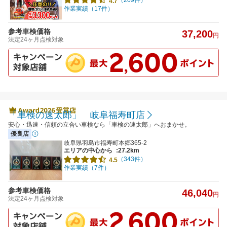
4.7
作業実績（17件）
参考車検価格
37,200
円
法定24ヶ月点検対象
「車検の速太郎」 岐阜福寿町店
安心・迅速・信頼の立合い車検なら「車検の速太郎」へおまかせ。
優良店
岐阜県羽島市福寿町本郷365-2
エリアの中心から
:27.2km
（343件）
4.5
作業実績（7件）
参考車検価格
46,040
円
法定24ヶ月点検対象