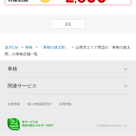
1/1
楽天Car
車検
「車検の速太郎」
山県市エリア周辺の「車検の速太
郎」の車検店舗一覧
車検
関連サービス
トップ
マイページ
メリット
ご利用ガイド
試乗・商談
新車購入
企業情報
個人情報保護方針
採用情報
車検の基礎知識
キャンペーン一覧
楽天Car車買取
車検予約
ランキング
よくある質問
キズ修理予約
洗車・コーティング予約
© Rakuten Group, Inc.
メンテナンス管理
タイヤ・パーツ購入