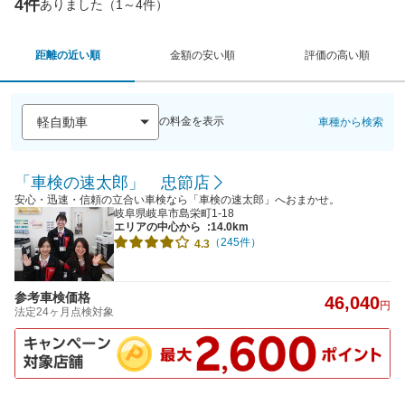
4件
ありました（1～4件）
距離の近い順
金額の安い順
評価の高い順
の料金を表示
車種から検索
「車検の速太郎」 忠節店
安心・迅速・信頼の立合い車検なら「車検の速太郎」へおまかせ。
岐阜県岐阜市島栄町1-18
エリアの中心から
:14.0km
（245件）
4.3
参考車検価格
46,040
円
法定24ヶ月点検対象