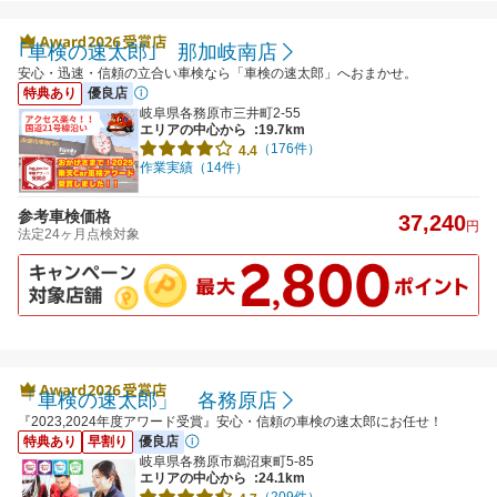
｢車検の速太郎｣ 那加岐南店
安心・迅速・信頼の立合い車検なら「車検の速太郎」へおまかせ。
特典あり
優良店
岐阜県各務原市三井町2-55
エリアの中心から
:19.7km
（176件）
4.4
作業実績（14件）
参考車検価格
37,240
円
法定24ヶ月点検対象
「車検の速太郎」 各務原店
『2023,2024年度アワード受賞』安心・信頼の車検の速太郎にお任せ！
特典あり
早割り
優良店
岐阜県各務原市鵜沼東町5-85
エリアの中心から
:24.1km
（209件）