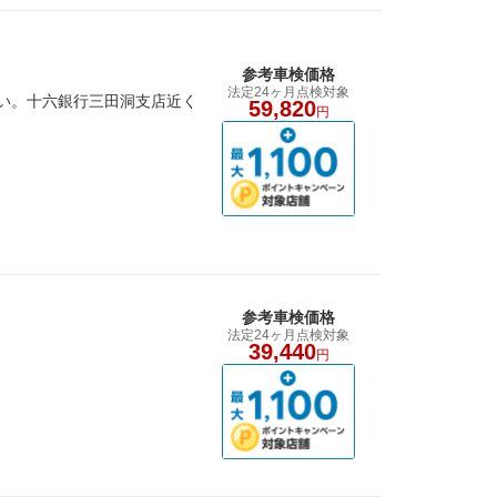
参考車検価格
法定24ヶ月点検対象
さい。十六銀行三田洞支店近く
59,820
円
参考車検価格
法定24ヶ月点検対象
39,440
円