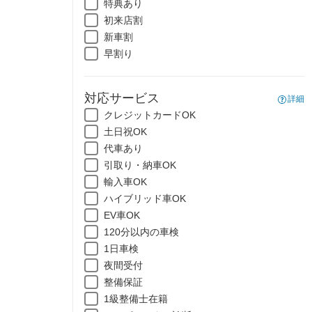
特典あり
初来店割
新車割
早割り
対応サービス
詳細
クレジットカードOK
土日祝OK
代車あり
引取り・納車OK
輸入車OK
ハイブリッド車OK
EV車OK
120分以内の車検
1日車検
夜間受付
整備保証
1級整備士在籍