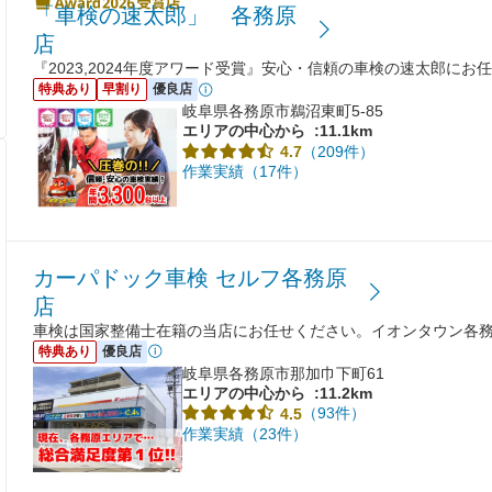
「車検の速太郎」 各務原
店
『2023,2024年度アワード受賞』安心・信頼の車検の速太郎にお
特典あり
早割り
優良店
岐阜県各務原市鵜沼東町5-85
エリアの中心から
:11.1km
（209件）
4.7
作業実績（17件）
カーパドック車検 セルフ各務原
店
車検は国家整備士在籍の当店にお任せください。イオンタウン各
特典あり
優良店
岐阜県各務原市那加巾下町61
エリアの中心から
:11.2km
（93件）
4.5
作業実績（23件）