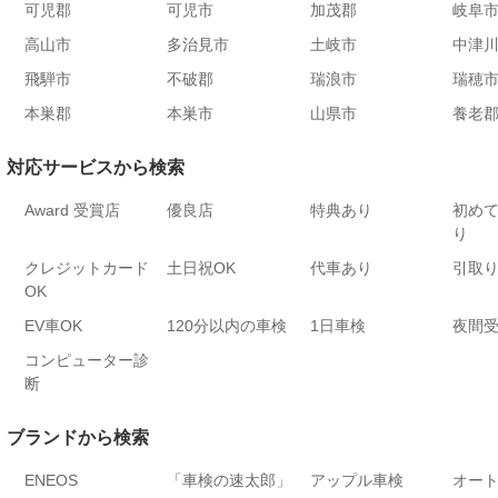
可児郡
可児市
加茂郡
岐阜
高山市
多治見市
土岐市
中津
飛騨市
不破郡
瑞浪市
瑞穂
本巣郡
本巣市
山県市
養老
対応サービスから検索
Award 受賞店
優良店
特典あり
初め
り
クレジットカード
土日祝OK
代車あり
引取
OK
EV車OK
120分以内の車検
1日車検
夜間
コンピューター診
断
ブランドから検索
ENEOS
「車検の速太郎」
アップル車検
オー