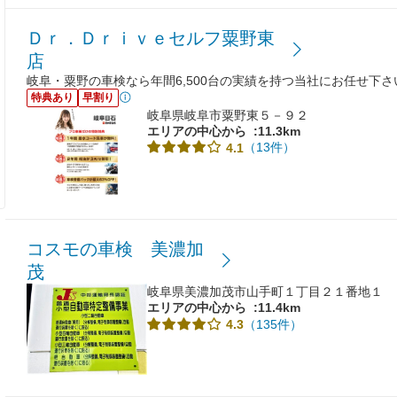
Ｄｒ．Ｄｒｉｖｅセルフ粟野東
店
岐阜・粟野の車検なら年間6,500台の実績を持つ当社にお任せ下
特典あり
早割り
岐阜県岐阜市粟野東５－９２
エリアの中心から
:11.3km
（13件）
4.1
コスモの車検 美濃加
茂
岐阜県美濃加茂市山手町１丁目２１番地１
エリアの中心から
:11.4km
（135件）
4.3