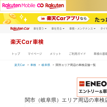
車を買う
車を売る
車検・メンテナンス
タイ
試乗・商談
楽天Car車買取
車検予約
キズ修理予約
新車
楽天Car車検
洗車・コーティン
メンテナンス管理
トップ
マイページ
メリット
ご利用ガイド
車検の基
楽天Car
車検
岐阜県
関市エリア周辺の車検店舗一覧
関市（岐阜県）エリア周辺の車検