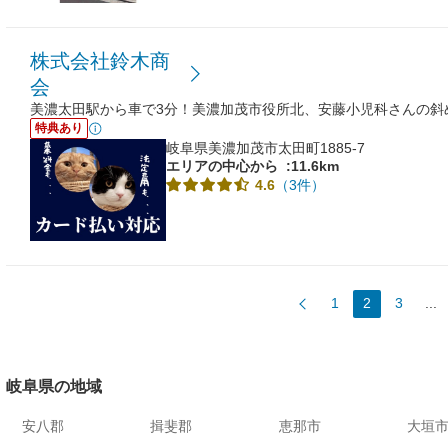
株式会社鈴木商
会
美濃太田駅から車で3分！美濃加茂市役所北、安藤小児科さんの斜
特典あり
岐阜県美濃加茂市太田町1885-7
エリアの中心から
:11.6km
（3件）
4.6
1
2
3
...
岐阜県の地域
安八郡
揖斐郡
恵那市
大垣