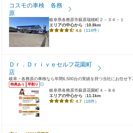
コスモの車検 各務
原
岐阜県各務原市蘇原瑞穂町２－３４－１
エリアの中心から
:10.8km
（114件）
4.6
Ｄｒ．Ｄｒｉｖｅセルフ花園町
店
岐阜・各務原の車検なら年間6,500台の実績を持つ当社にお任せ
特典あり
早割り
岐阜県各務原市蘇原花園町４－８６
エリアの中心から
:11.1km
（18件）
4.7