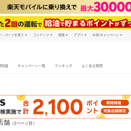
ヤ・パーツを買う
コンテンツ
保険
アプリ
お得/キャンペーン
楽天Carマガジン
キャンペーン
タイヤ・パーツ購入
自動車保険
楽天Carアプリ
自動車カタログ
タイヤ交換サービス
楽天マイカー
グ予約
礎知識
キャンペーン一覧
ランキング
よくある質問
店舗
（2ページ目）