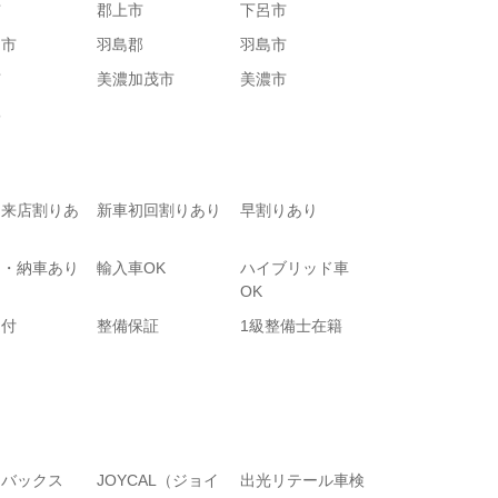
市
郡上市
下呂市
川市
羽島郡
羽島市
市
美濃加茂市
美濃市
郡
て来店割りあ
新車初回割りあり
早割りあり
り・納車あり
輸入車OK
ハイブリッド車
OK
受付
整備保証
1級整備士在籍
トバックス
JOYCAL（ジョイ
出光リテール車検