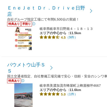
ＥｎｅＪｅｔ Ｄｒ．Ｄｒｉｖｅ日野
店
自社グループ指定工場にて年間6,500台の実績！
特典あり
早割り
岐阜県岐阜市日野南４－１８－１３
エリアの中心から
:11.5km
（9件）
4.5
パウメトウ山手Ｓ
Ｓ
国土交通省指定、自社整備工場完備で安心・信頼・安全のシンワ
特典あり
岐阜県美濃加茂市蜂屋町上蜂屋柳坪4667
エリアの中心から
:11.6km
（1件）
5.0