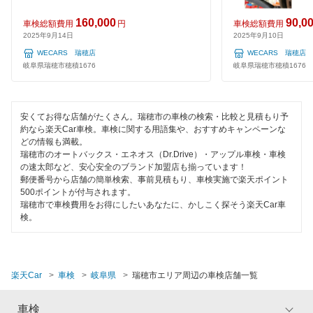
中津川市
整備保証
160,000
90,0
車検総額費用
円
車検総額費用
羽島郡
2025年9月14日
2025年9月10日
コンピューター診断
WECARS 瑞穂店
WECARS 瑞穂店
羽島市
岐阜県瑞穂市穂積1676
岐阜県瑞穂市穂積1676
閉じる
飛騨市
不破郡
安くてお得な店舗がたくさん。瑞穂市の車検の検索・比較と見積もり予
約なら楽天Car車検。車検に関する用語集や、おすすめキャンペーンな
どの情報も満載。
瑞浪市
瑞穂市のオートバックス・エネオス（Dr.Drive）・アップル車検・車検
の速太郎など、安心安全のブランド加盟店も揃っています！
美濃加茂市
郵便番号から店舗の簡単検索、事前見積もり、車検実施で楽天ポイント
500ポイントが付与されます。
美濃市
瑞穂市で車検費用をお得にしたいあなたに、かしこく探そう楽天Car車
検。
本巣郡
本巣市
楽天Car
車検
岐阜県
瑞穂市エリア周辺の車検店舗一覧
山県市
車検