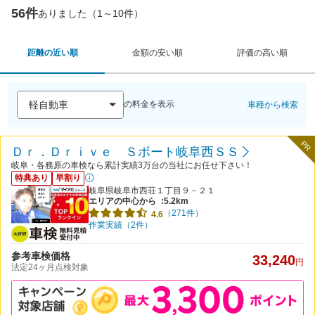
56件
ありました（1～10件）
距離の近い順
金額の安い順
評価の高い順
の料金を表示
車種から検索
PR
Ｄｒ．Ｄｒｉｖｅ Ｓポート岐阜西ＳＳ
岐阜・各務原の車検なら累計実績3万台の当社にお任せ下さい！
特典あり
早割り
岐阜県岐阜市西荘１丁目９－２１
エリアの中心から
:5.2km
（271件）
4.6
作業実績（2件）
参考車検価格
33,240
円
法定24ヶ月点検対象