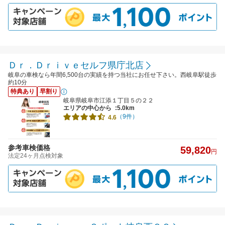
Ｄｒ．Ｄｒｉｖｅセルフ県庁北店
岐阜の車検なら年間6,500台の実績を持つ当社にお任せ下さい。西岐阜駅徒歩
約10分
特典あり
早割り
岐阜県岐阜市江添１丁目５の２２
エリアの中心から
:5.0km
（9件）
4.6
参考車検価格
59,820
円
法定24ヶ月点検対象