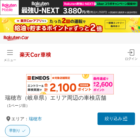
楽天Car車検
ログイン
メニュー
瑞穂市（岐阜県）エリア周辺の車検店舗
（1ページ目）
絞り込み
エリア：
瑞穂市
早割り