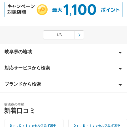
1/6
岐阜県の地域
対応サービスから検索
安八郡
揖斐郡
ブランドから検索
Award 受賞店
恵那市
優良店
ENEOS
大垣市
瑞穂市の車検
特典あり
新着口コミ
「車検の速太郎」
海津市
新車初回割りあり
アップル車検
Ｄｒ．Ｄｒｉｖｅセルフみずほ中
Ｄｒ．Ｄｒｉｖｅセルフみずほ中
各務原市