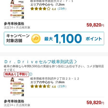
岐阜県岐阜市茜部大川２－７－１
エリアの中心から
:7.2km
（23件）
4.4
参考車検価格
59,820
円
法定24ヶ月点検対象
Ｄｒ．Ｄｒｉｖｅセルフ岐阜則武店
岐阜の車検なら年間6,500台の実績を持つ当社にお任せ下さい。コメダ珈琲店
すぐ近く
特典あり
早割り
岐阜県岐阜市則武中２丁目２３－１２
エリアの中心から
:7.6km
（21件）
4.6
参考車検価格
59,820
円
法定24ヶ月点検対象