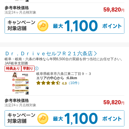
参考車検価格
59,820
円
法定24ヶ月点検対象
Ｄｒ．ＤｒｉｖｅセルフＲ２１六条店
岐阜・岐南・六条の車検なら年間6,500台の実績を持つ当社にお任せ下さい。
JAF岐阜支部隣
特典あり
早割り
岐阜県岐阜市六条江東二丁目９－３
エリアの中心から
:6.8km
（10件）
4.9
参考車検価格
59,820
円
法定24ヶ月点検対象