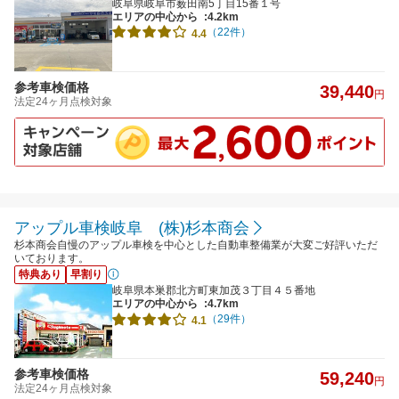
岐阜県岐阜市薮田南5丁目15番１号
エリアの中心から
:4.2km
（22件）
4.4
参考車検価格
39,440
円
法定24ヶ月点検対象
アップル車検岐阜 (株)杉本商会
杉本商会自慢のアップル車検を中心とした自動車整備業が大変ご好評いただ
いております。
特典あり
早割り
岐阜県本巣郡北方町東加茂３丁目４５番地
エリアの中心から
:4.7km
（29件）
4.1
参考車検価格
59,240
円
法定24ヶ月点検対象