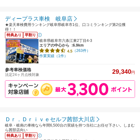
ディープラス車検 岐阜店
★楽天車検費用ランキング岐阜県岐阜市1位、口コミランキング第2位獲
得！！
特典あり
早割り
岐阜県岐阜市六条江東2丁目4-3
エリアの中心から
:6.9km
（263件）
4.5
作業実績（1件）
参考車検価格
29,340
円
法定24ヶ月点検対象
Ｄｒ．Ｄｒｉｖｅセルフ茜部大川店
岐阜・岐南の車検なら年間6,500台の実績を持つ当社にお任せ下さい。しまむ
ら茜部店向い
特典あり
早割り