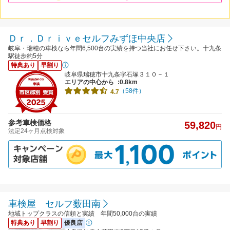
Ｄｒ．Ｄｒｉｖｅセルフみずほ中央店
岐阜・瑞穂の車検なら年間6,500台の実績を持つ当社にお任せ下さい。十九条
駅徒歩約5分
特典あり
早割り
岐阜県瑞穂市十九条字石塚３１０－１
エリアの中心から
:0.8km
（58件）
4.7
参考車検価格
59,820
円
法定24ヶ月点検対象
車検屋 セルフ薮田南
地域トップクラスの信頼と実績 年間50,000台の実績
特典あり
早割り
優良店