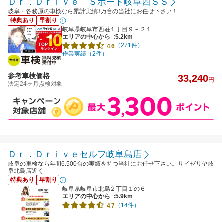
Ｄｒ．Ｄｒｉｖｅ Ｓポート岐阜西ＳＳ
岐阜・各務原の車検なら累計実績3万台の当社にお任せ下さい！
特典あり
早割り
岐阜県岐阜市西荘１丁目９－２１
エリアの中心から
:5.2km
（271件）
4.6
作業実績（2件）
参考車検価格
33,240
円
法定24ヶ月点検対象
Ｄｒ．Ｄｒｉｖｅセルフ岐阜島店
岐阜の車検なら年間6,500台の実績を持つ当社にお任せ下さい。サイゼリヤ岐
阜北島店近く
特典あり
早割り
岐阜県岐阜市北島２丁目１の６
エリアの中心から
:5.9km
（14件）
4.7