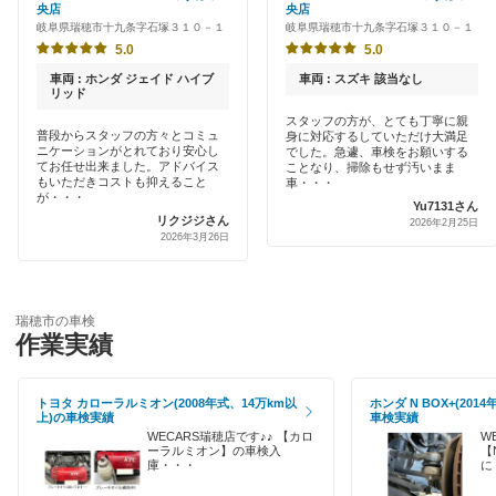
央店
央店
早割りあり
岐阜県瑞穂市十九条字石塚３１０－１
岐阜県瑞穂市十九条字石塚３１０－１
出光リテール車検
可児郡
5.0
5.0
クレジットカードOK
伊藤忠エネクス
車両 : ホンダ ジェイド ハイブ
車両 : スズキ 該当なし
可児市
リッド
土日祝OK
スタッフの方が、とても丁寧に親
宇佐美車検
加茂郡
普段からスタッフの方々とコミュ
身に対応するしていただけ大満足
代車あり
ニケーションがとれており安心し
でした。急遽、車検をお願いする
てお任せ出来ました。アドバイス
ことなり、掃除もせず汚いまま
車検のコバック
岐阜市
もいただきコストも抑えること
車・・・
引取り・納車あり
が・・・
Yu7131さん
マッハ車検
リクジジさん
郡上市
2026年2月25日
2026年3月26日
輸入車OK
出光興産「らくらく安心車検」
下呂市
ハイブリッド車OK
関市
瑞穂市の車検
閉じる
EV車OK
作業実績
高山市
120分以内の車検
トヨタ カローラルミオン(2008年式、14万km以
ホンダ N BOX+(201
多治見市
上)の車検実績
車検実績
1日車検
WECARS瑞穂店です♪♪ 【カロ
W
土岐市
ーラルミオン】の車検入
【
庫・・・
に
夜間受付