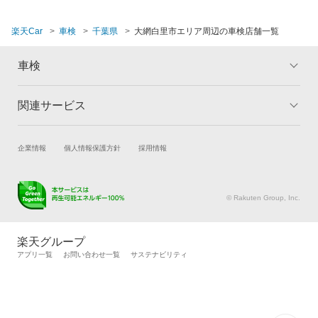
館山市
楽天Car
車検
千葉県
大網白里市エリア周辺の車検店舗一覧
銚子市
長生郡
車検
東金市
関連サービス
トップ
マイページ
富里市
メリット
ご利用ガイド
流山市
試乗・商談
新車購入
企業情報
個人情報保護方針
採用情報
車検の基礎知識
キャンペーン一覧
楽天Car車買取
車検予約
ランキング
よくある質問
習志野市
キズ修理予約
洗車・コーティング予約
© Rakuten Group, Inc.
成田市
メンテナンス管理
タイヤ・パーツ購入
タイヤ交換サービス
楽天Car マガジン
野田市
楽天グループ
自動車カタログ
自動車保険
アプリ一覧
お問い合わせ一覧
サステナビリティ
富津市
楽天マイカー割
船橋市