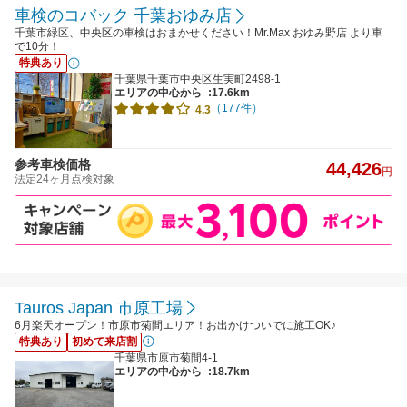
車検のコバック 千葉おゆみ店
千葉市緑区、中央区の車検はおまかせください！Mr.Max おゆみ野店 より車
で10分！
特典あり
千葉県千葉市中央区生実町2498-1
エリアの中心から
:17.6km
（177件）
4.3
参考車検価格
44,426
円
法定24ヶ月点検対象
Tauros Japan 市原工場
6月楽天オープン！市原市菊間エリア！お出かけついでに施工OK♪
特典あり
初めて来店割
千葉県市原市菊間4-1
エリアの中心から
:18.7km