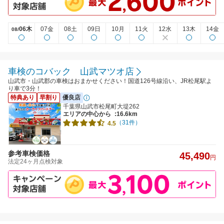
06木
07金
08土
09日
10月
11火
12水
13木
14金
08/
車検のコバック 山武マツオ店
山武市・山武郡の車検はおまかせください！国道126号線沿い、JR松尾駅よ
り車で3分！
特典あり
早割り
優良店
千葉県山武市松尾町大堤262
エリアの中心から
:16.6km
（31件）
4.5
参考車検価格
45,490
円
法定24ヶ月点検対象