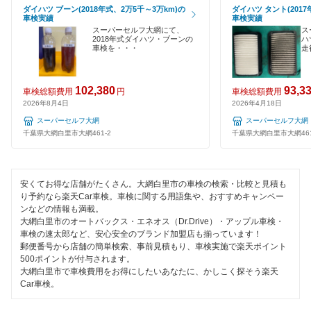
香取市
ダイハツ ブーン(2018年式、2万5千～3万km)の
ダイハツ タント(2017
EV車OK
車検実績
車検実績
鎌ケ谷市
スーパーセルフ大網にて、
ス
120分以内の車検
2018年式ダイハツ・ブーンの
ハ
車検を・・・
走
鴨川市
1日車検
木更津市
102,380
93,3
車検総額費用
円
車検総額費用
夜間受付
2026年8月4日
2026年4月18日
君津市
スーパーセルフ大網
スーパーセルフ大網
整備保証
千葉県大網白里市大網461-2
千葉県大網白里市大網461
佐倉市
1級整備士在籍
山武郡
コンピューター診断
安くてお得な店舗がたくさん。大網白里市の車検の検索・比較と見積も
り予約なら楽天Car車検。車検に関する用語集や、おすすめキャンペー
山武市
ンなどの情報も満載。
大網白里市のオートバックス・エネオス（Dr.Drive）・アップル車検・
閉じる
白井市
車検の速太郎など、安心安全のブランド加盟店も揃っています！
郵便番号から店舗の簡単検索、事前見積もり、車検実施で楽天ポイント
匝瑳市
500ポイントが付与されます。
大網白里市で車検費用をお得にしたいあなたに、かしこく探そう楽天
Car車検。
袖ケ浦市