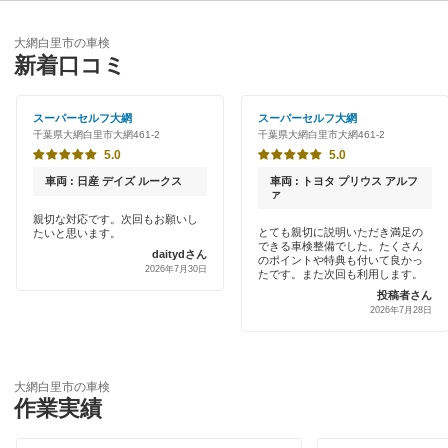
優良店
ENEOS
夷隅郡
大網白里市の車検
特典あり
新着口コミ
出光リテール車検
いすみ市
初めて来店割りあり
宇佐美車検
スーパーセルフ大網
スーパーセルフ大網
市川市
千葉県大網白里市大網461-2
千葉県大網白里市大網461-2
新車初回割りあり
コスモの車検
5.0
5.0
市原市
早割りあり
車両 : 日産 デイズ ルークス
車両 : トヨタ プリウス アルフ
車検のコバック
ァ
印西市
クレジットカードOK
親切な対応です。次回もお願いし
とても親切に説明いただき満足の
たいと思います。
マッハ車検
印旛郡
できる車検整備でした。たくさん
daitydさん
土日祝OK
のポイントや特典も付いて良かっ
2026年7月30日
たです。また次回も利用します。
浦安市
閉じる
投稿者さん
代車あり
2026年7月28日
柏市
引取り・納車あり
勝浦市
輸入車OK
大網白里市の車検
作業実績
香取郡
ハイブリッド車OK