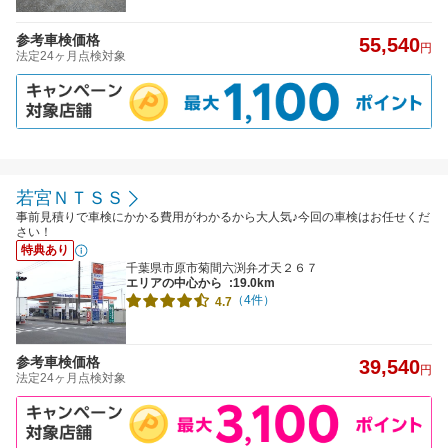
参考車検価格
55,540
円
法定24ヶ月点検対象
若宮ＮＴＳＳ
事前見積りで車検にかかる費用がわかるから大人気♪今回の車検はお任せくだ
さい！
特典あり
千葉県市原市菊間六渕弁才天２６７
エリアの中心から
:19.0km
（4件）
4.7
参考車検価格
39,540
円
法定24ヶ月点検対象