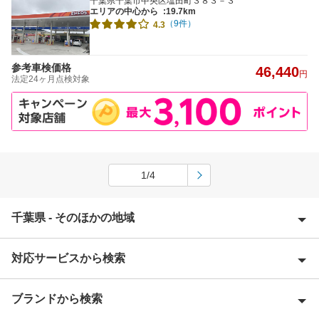
千葉県千葉市中央区塩田町３８３－３
エリアの中心から
:19.7km
（9件）
4.3
参考車検価格
46,440
円
法定24ヶ月点検対象
1/4
千葉県 - そのほかの地域
対応サービスから検索
旭市
我孫子市
ブランドから検索
Award 受賞店
安房郡