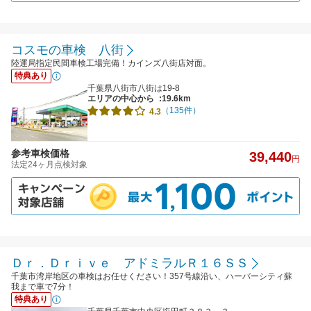
コスモの車検 八街
陸運局指定民間車検工場完備！カインズ八街店対面。
特典あり
千葉県八街市八街は19-8
エリアの中心から
:19.6km
（135件）
4.3
参考車検価格
39,440
円
法定24ヶ月点検対象
Ｄｒ．Ｄｒｉｖｅ アドミラルＲ１６ＳＳ
千葉市湾岸地区の車検はお任せください！357号線沿い、ハーバーシティ蘇
我まで車で7分！
特典あり