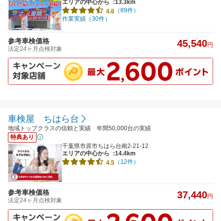
エリアの中心から
:13.3km
（89件）
4.6
作業実績（30件）
参考車検価格
45,540
円
法定24ヶ月点検対象
車検屋 ちはら台
地域トップクラスの信頼と実績 年間50,000台の実績
特典あり
千葉県市原市ちはら台南2-21-12
エリアの中心から
:14.4km
（12件）
4.5
参考車検価格
37,440
円
法定24ヶ月点検対象