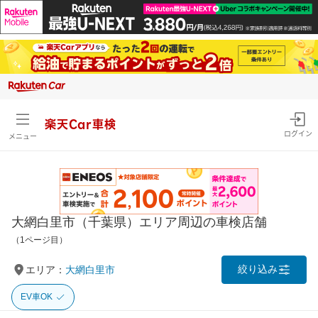
楽天Car車検
ログイン
メニュー
大網白里市（千葉県）エリア周辺の車検店舗
（1ページ目）
絞り込み
エリア：
大網白里市
EV車OK