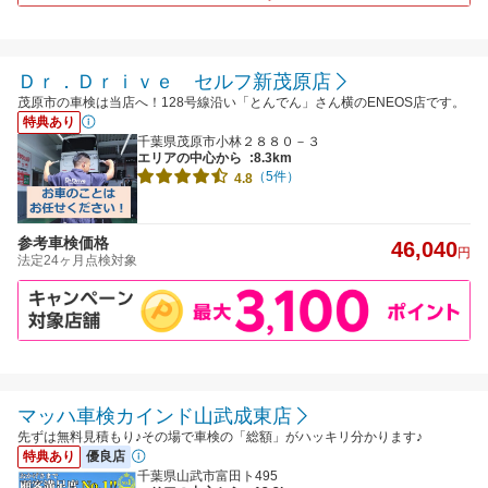
Ｄｒ．Ｄｒｉｖｅ セルフ新茂原店
茂原市の車検は当店へ！128号線沿い「とんでん」さん横のENEOS店です。
特典あり
千葉県茂原市小林２８８０－３
エリアの中心から
:8.3km
（5件）
4.8
参考車検価格
46,040
円
法定24ヶ月点検対象
マッハ車検カインド山武成東店
先ずは無料見積もり♪その場で車検の「総額」がハッキリ分かります♪
特典あり
優良店
千葉県山武市富田ト495