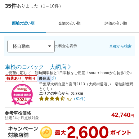
35件
ありました（1～10件）
距離の近い順
金額の安い順
評価の高い順
の料金を表示
車種から検索
車検のコバック 大網店
ご要望に応じて、短時間車検と1日車検をご用意！sora ± hanaから徒歩1分♪
特典あり
早割り
優良店
千葉県大網白里市富田2113（大網街道沿い、増穂郵便局
となり）
エリアの中心から
:0.7km
（81件）
4.7
参考車検価格
42,740
円
法定24ヶ月点検対象