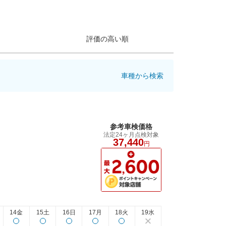
評価の高い順
車種から検索
参考車検価格
法定24ヶ月点検対象
37,440
円
14金
15土
16日
17月
18火
19水