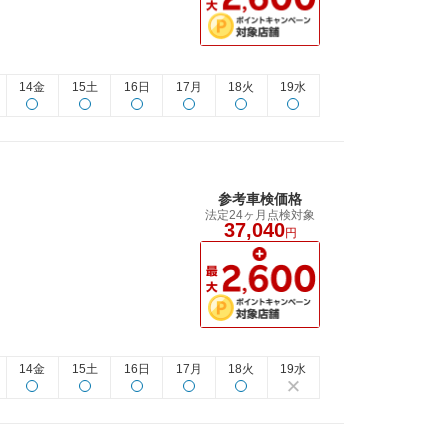
14金
15土
16日
17月
18火
19水
参考車検価格
法定24ヶ月点検対象
37,040
円
14金
15土
16日
17月
18火
19水