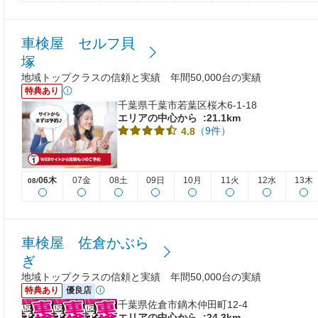
車検屋 セルフ貝
塚
地域トップクラスの信頼と実績 年間50,000台の実績
特典あり
千葉県千葉市若葉区桜木6-1-18
エリアの中心から
:21.1km
（9件）
4.8
06木
07金
08土
09日
10月
11火
12水
13木
08/
車検屋 佐倉かぶら
ぎ
地域トップクラスの信頼と実績 年間50,000台の実績
特典あり
優良店
千葉県佐倉市鏑木仲田町12-4
エリアの中心から
:24.3km