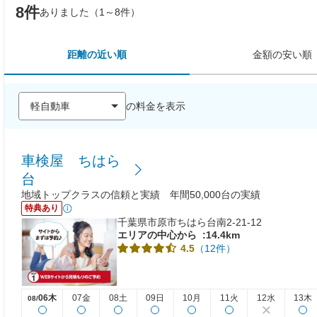
8件
ありました（1～8件）
距離の近い順
金額の安い順
の料金を表示
車検屋 ちはら
台
地域トップクラスの信頼と実績 年間50,000台の実績
特典あり
千葉県市原市ちはら台南2-21-12
エリアの中心から
:14.4km
（12件）
4.5
06木
07金
08土
09日
10月
11火
12水
13木
08/