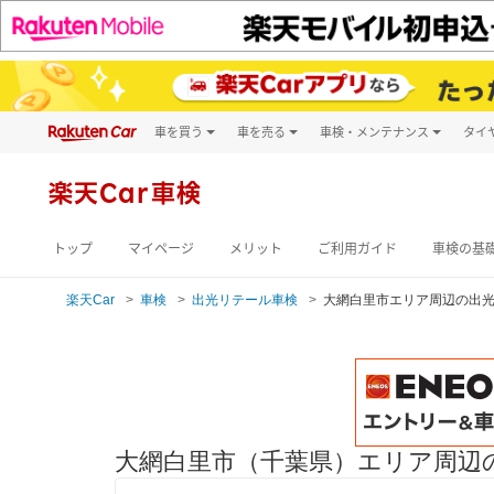
車を買う
車を売る
車検・メンテナンス
タイ
試乗・商談
楽天Car車買取
車検予約
キズ修理予約
新車
楽天Car車検
洗車・コーティン
メンテナンス管理
トップ
マイページ
メリット
ご利用ガイド
車検の基
楽天Car
車検
出光リテール車検
大網白里市エリア周辺の出
大網白里市（千葉県）エリア周辺