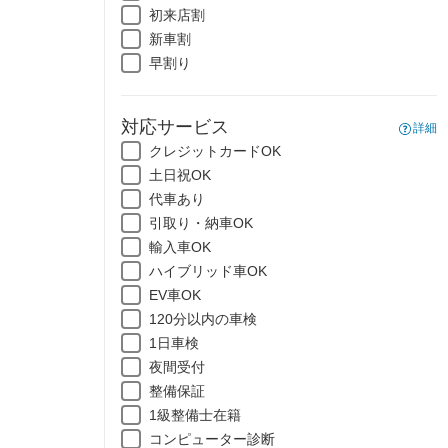
初来店割
新車割
早割り
対応サービス
詳細
クレジットカードOK
土日祝OK
代車あり
引取り・納車OK
輸入車OK
ハイブリッド車OK
EV車OK
120分以内の車検
1日車検
夜間受付
整備保証
1級整備士在籍
コンピューター診断