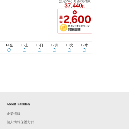
法定24ヶ月点検対象
37,440
円
14金
15土
16日
17月
18火
19水
About Rakuten
企業情報
個人情報保護方針
予