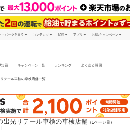
ヤ・パーツを買う
コンテンツ
保険
アプリ
お得/キャンペーン
楽天Carマガジン
キャンペーン
タイヤ・パーツ購入
自動車保険
楽天Carアプリ
自動車カタログ
タイヤ交換サービス
楽天マイカー
グ予約
礎知識
キャンペーン一覧
ランキング
よくある質問
光リテール車検の車検店舗一覧
の出光リテール車検の車検店舗
（1ページ目）