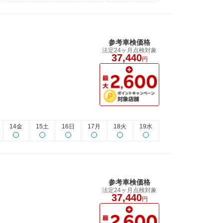
参考車検価格
法定24ヶ月点検対象
37,440
円
14金
15土
16日
17月
18火
19水
参考車検価格
法定24ヶ月点検対象
37,440
円