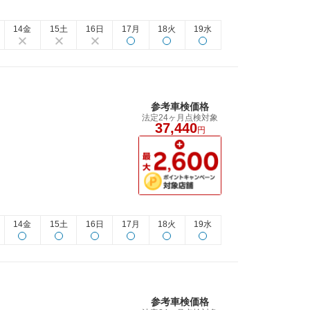
14金
15土
16日
17月
18火
19水
参考車検価格
法定24ヶ月点検対象
37,440
円
14金
15土
16日
17月
18火
19水
参考車検価格