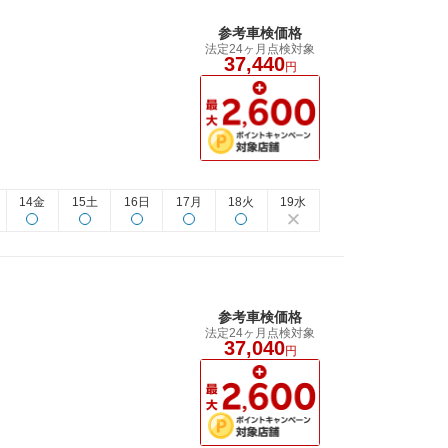
参考車検価格
法定24ヶ月点検対象
37,440
円
14金
15土
16日
17月
18火
19水
参考車検価格
法定24ヶ月点検対象
37,040
円