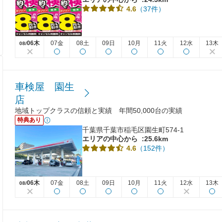
（37件）
4.6
06木
07金
08土
09日
10月
11火
12水
13木
08/
車検屋 園生
店
地域トップクラスの信頼と実績 年間50,000台の実績
特典あり
千葉県千葉市稲毛区園生町574-1
エリアの中心から
:25.6km
（152件）
4.6
06木
07金
08土
09日
10月
11火
12水
13木
08/