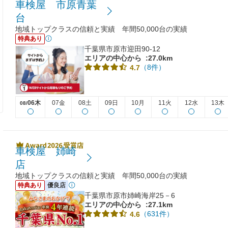
車検屋 市原青葉
台
地域トップクラスの信頼と実績 年間50,000台の実績
特典あり
千葉県市原市迎田90-12
エリアの中心から
:27.0km
（8件）
4.7
06木
07金
08土
09日
10月
11火
12水
13木
08/
車検屋 姉崎
店
地域トップクラスの信頼と実績 年間50,000台の実績
特典あり
優良店
千葉県市原市姉崎海岸25－6
エリアの中心から
:27.1km
（631件）
4.6