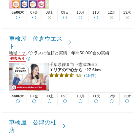
06木
07金
08土
09日
10月
11火
12水
13木
08/
車検屋 佐倉ウエス
ト
地域トップクラスの信頼と実績 年間50,000台の実績
特典あり
千葉県佐倉市下志津266-3
エリアの中心から
:27.6km
（15件）
4.8
06木
07金
08土
09日
10月
11火
12水
13木
08/
車検屋 公津の杜
店