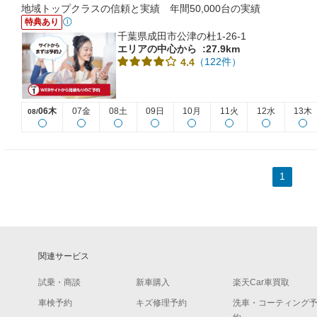
地域トップクラスの信頼と実績 年間50,000台の実績
特典あり
千葉県成田市公津の杜1-26-1
エリアの中心から
:27.9km
（122件）
4.4
06木
07金
08土
09日
10月
11火
12水
13木
08/
1
関連サービス
試乗・商談
新車購入
楽天Car車買取
車検予約
キズ修理予約
洗車・コーティング