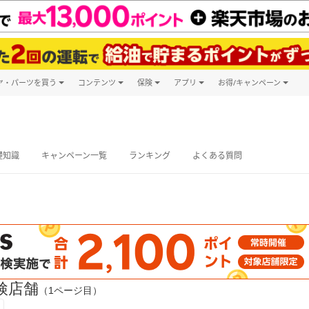
ヤ・パーツを買う
コンテンツ
保険
アプリ
お得/キャンペーン
楽天Carマガジン
キャンペーン
タイヤ・パーツ購入
自動車保険
楽天Carアプリ
自動車カタログ
タイヤ交換サービス
楽天マイカー
グ予約
礎知識
キャンペーン一覧
ランキング
よくある質問
検店舗
（1ページ目）