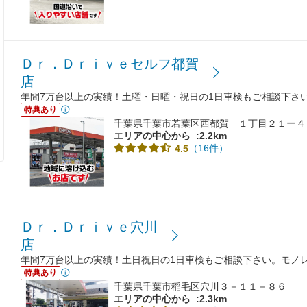
Ｄｒ．Ｄｒｉｖｅセルフ都賀
店
年間7万台以上の実績！土曜・日曜・祝日の1日車検もご相談下さ
特典あり
千葉県千葉市若葉区西都賀 １丁目２１ー４
エリアの中心から
:2.2km
（16件）
4.5
Ｄｒ．Ｄｒｉｖｅ穴川
店
年間7万台以上の実績！土日祝日の1日車検もご相談下さい。モノ
特典あり
千葉県千葉市稲毛区穴川３－１１－８６
エリアの中心から
:2.3km