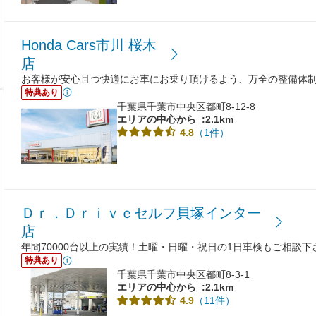
Honda Cars市川 桜木
店
お客様が安心且つ快適にお車にお乗り頂けるよう、万全の整備体
特典あり
千葉県千葉市中央区都町8-12-8
エリアの中心から
:2.1km
（1件）
4.8
Ｄｒ．Ｄｒｉｖｅセルフ貝塚インター
店
年間70000台以上の実績！土曜・日曜・祝日の1日車検もご相談下
特典あり
千葉県千葉市中央区都町8-3-1
エリアの中心から
:2.1km
（11件）
4.9