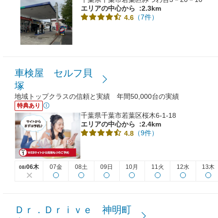
エリアの中心から
:2.3km
（7件）
4.6
車検屋 セルフ貝
塚
地域トップクラスの信頼と実績 年間50,000台の実績
特典あり
千葉県千葉市若葉区桜木6-1-18
エリアの中心から
:2.4km
（9件）
4.8
06木
07金
08土
09日
10月
11火
12水
13木
08/
Ｄｒ．Ｄｒｉｖｅ 神明町