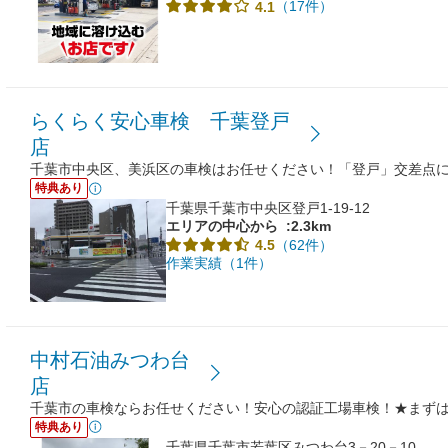
（17件）
4.1
らくらく安心車検 千葉登戸
店
千葉市中央区、美浜区の車検はお任せください！「登戸」交差点
特典あり
千葉県千葉市中央区登戸1-19-12
エリアの中心から
:2.3km
（62件）
4.5
作業実績（1件）
中村石油みつわ台
店
千葉市の車検ならお任せください！安心の認証工場車検！★まず
特典あり
千葉県千葉市若葉区みつわ台3－20－10