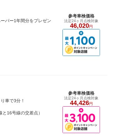
参考車検価格
ーパー1年間分をプレゼン
法定24ヶ月点検対象
46,020
円
参考車検価格
法定24ヶ月点検対象
り車で3分！
44,426
円
号線と16号線の交差点）