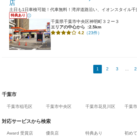
店
土日も1日車検可能！代車無料！湾岸道路沿い、イオンスタイル千
特典あり
千葉県千葉市中央区神明町３２ー３
エリアの中心から
:2.5km
（23件）
4.2
1
2
3
...
2
千葉市
千葉市稲毛区
千葉市中央区
千葉市花見川区
千葉
対応サービスから検索
Award 受賞店
優良店
特典あり
初め