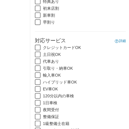
特典あり
初来店割
新車割
早割り
対応サービス
詳細
クレジットカードOK
土日祝OK
代車あり
引取り・納車OK
輸入車OK
ハイブリッド車OK
EV車OK
120分以内の車検
1日車検
夜間受付
整備保証
1級整備士在籍