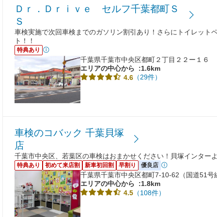
Ｄｒ．Ｄｒｉｖｅ セルフ千葉都町Ｓ
Ｓ
車検実施で次回車検までのガソリン割引あり！さらにトイレットペ
ト！！
特典あり
千葉県千葉市中央区都町２丁目２２ー１６
エリアの中心から
:1.6km
（29件）
4.6
車検のコバック 千葉貝塚
店
千葉市中央区、若葉区の車検はおまかせください！貝塚インターよ
特典あり
初めて来店割
新車初回割
早割り
優良店
千葉県千葉市中央区都町7-10-62（国道51
エリアの中心から
:1.8km
（108件）
4.5