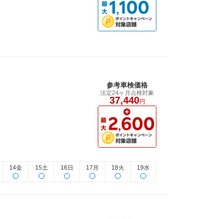
参考車検価格
法定24ヶ月点検対象
37,440
円
14金
15土
16日
17月
18火
19水