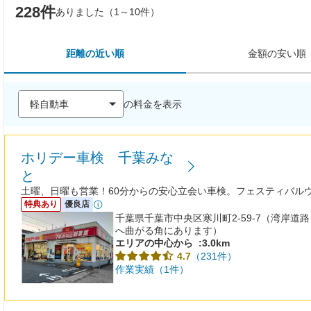
228件
ありました（1～10件）
距離の近い順
金額の安い順
の料金を表示
ホリデー車検 千葉みな
と
土曜、日曜も営業！60分からの安心立会い車検。フェスティバルウ
特典あり
優良店
千葉県千葉市中央区寒川町2-59-7（湾岸
へ曲がる角にあります）
エリアの中心から
:3.0km
（231件）
4.7
作業実績（1件）