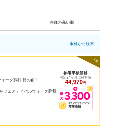
評価の高い順
車種から検索
PR
参考車検価格
法定24ヶ月点検対象
ォーク蘇我 目の前！
44,970
円
道路をフェスティバルウォーク蘇我