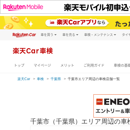
車を買う
車を売る
車検・メンテナンス
タイ
試乗・商談
楽天Car車買取
車検予約
キズ修理予約
新車
楽天Car車検
洗車・コーティン
メンテナンス管理
トップ
マイページ
メリット
ご利用ガイド
車検の基
楽天Car
車検
千葉県
千葉市エリア周辺の車検店舗一覧
千葉市（千葉県）エリア周辺の車