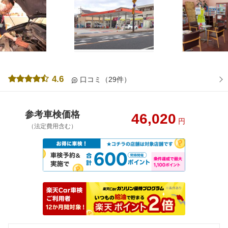
4.6
口コミ（29件）
参考車検価格
46,020
円
（法定費用含む）