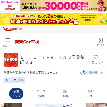
楽天Car車検
ログイン
メニュー
Ｄｒ．Ｄｒｉｖｅ セルフ千葉都
町ＳＳ
お気に入り
千葉県千葉市中央区都町２丁目２２ー１６
地図確認
カード払いOK
店舗
コース
割引
評判
トップ
費用
特典
口コミ