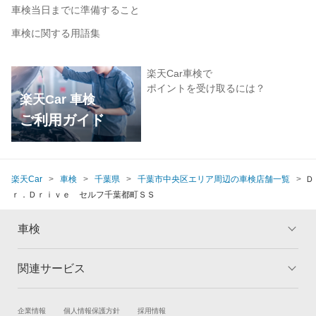
車検当日までに準備すること
車検に関する用語集
楽天Car車検で
ポイントを受け取るには？
楽天Car 車検
ご利用ガイド
楽天Car
車検
千葉県
千葉市中央区エリア周辺の車検店舗一覧
Ｄ
ｒ．Ｄｒｉｖｅ セルフ千葉都町ＳＳ
車検
関連サービス
トップ
マイページ
メリット
ご利用ガイド
試乗・商談
新車購入
企業情報
個人情報保護方針
採用情報
車検の基礎知識
キャンペーン一覧