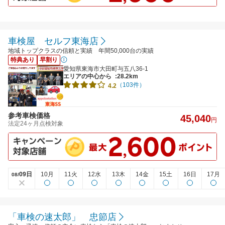
車検屋 セルフ東海店
地域トップクラスの信頼と実績 年間50,000台の実績
特典あり
早割り
愛知県東海市大田町与五八36-1
エリアの中心から
:28.2km
（103件）
4.2
参考車検価格
45,040
円
法定24ヶ月点検対象
09日
10月
11火
12水
13木
14金
15土
16日
17月
08/
「車検の速太郎」 忠節店