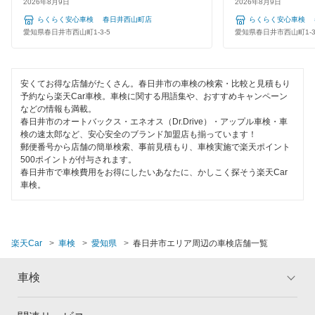
2026年8月9日
2026年8月9日
江南市
らくらく安心車検 春日井西山町店
らくらく安心車検 
整備保証
愛知県春日井市西山町1-3-5
愛知県春日井市西山町1-3
小牧市
1級整備士在籍
新城市
コンピューター診断
安くてお得な店舗がたくさん。春日井市の車検の検索・比較と見積もり
予約なら楽天Car車検。車検に関する用語集や、おすすめキャンペーン
瀬戸市
などの情報も満載。
春日井市のオートバックス・エネオス（Dr.Drive）・アップル車検・車
閉じる
高浜市
検の速太郎など、安心安全のブランド加盟店も揃っています！
郵便番号から店舗の簡単検索、事前見積もり、車検実施で楽天ポイント
田原市
500ポイントが付与されます。
春日井市で車検費用をお得にしたいあなたに、かしこく探そう楽天Car
車検。
知多郡
知多市
楽天Car
車検
愛知県
春日井市エリア周辺の車検店舗一覧
知立市
津島市
車検
東海市