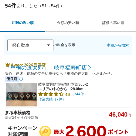
54件
ありました（51～54件）
距離の近い順
金額の安い順
評価の高い順
の料金を表示
車種から検索
「車検の速太郎」 岐阜福寿町店
安心・迅速・信頼の立合い車検なら「車検の速太郎」へおまかせ。
優良店
岐阜県羽島市福寿町本郷365-2
エリアの中心から
:28.0km
（344件）
4.5
作業実績（7件）
参考車検価格
46,040
円
法定24ヶ月点検対象