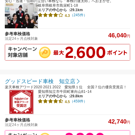
安心・迅速・信頼の立合い車検なら「車検の速太郎」へおまかせ。
岐阜県岐阜市島栄町1-18
エリアの中心から
:29.1km
（245件）
4.3
参考車検価格
46,040
円
法定24ヶ月点検対象
グッドスピード車検 知立店
楽天車検アワード2020 2021 2022 愛知県１位 全国７位の優良受賞店！
愛知県知立市牛田町東向山81ｰ14
エリアの中心から
:29.8km
（459件）
4.5
参考車検価格
42,740
円
法定24ヶ月点検対象