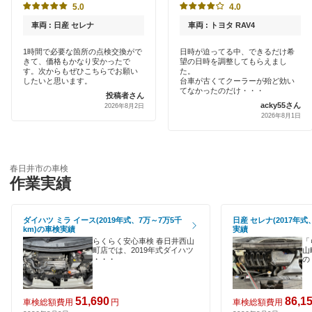
出光リテール車検
5.0
4.0
稲沢市
早割りあり
車両 : 日産 セレナ
車両 : トヨタ RAV4
伊藤忠エネクス
犬山市
クレジットカードOK
1時間で必要な箇所の点検交換がで
日時が迫ってる中、できるだけ希
きて、価格もかなり安かったで
望の日時を調整してもらえまし
車検のコバック
岩倉市
す。次からもぜひこちらでお願い
た。
土日祝OK
したいと思います。
台車が古くてクーラーが殆ど効い
GTNET×カフェ車検
てなかったのだけ・・・
投稿者さん
大府市
acky55さん
2026年8月2日
代車あり
2026年8月1日
ウルトラ車検
岡崎市
引取り・納車あり
ホリデー車検
尾張旭市
輸入車OK
春日井市の車検
マッハ車検
作業実績
蒲郡市
ハイブリッド車OK
グッドスピード車検
刈谷市
ダイハツ ミラ イース(2019年式、7万～7万5千
日産 セレナ(2017年式
EV車OK
km)の車検実績
実績
北設楽郡
らくらく安心車検 春日井西山
「
閉じる
120分以内の車検
町店では、2019年式ダイハツ
山
・・・
の
北名古屋市
1日車検
清須市
51,690
86,1
車検総額費用
円
車検総額費用
夜間受付