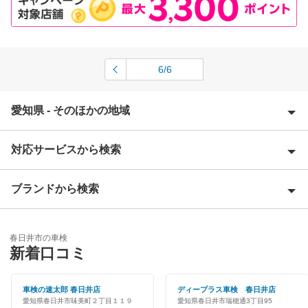
6/6
愛知県 - そのほかの地域
対応サービスから検索
愛西市
愛知郡
ブランドから検索
Award 受賞店
海部郡
優良店
ENEOS
あま市
春日井市の車検
特典あり
新着口コミ
「車検の速太郎」
安城市
初めて来店割りあり
アップル車検
車検の速太郎 春日井店
ディープラス車検 春日井店
一宮市
愛知県春日井市味美町２丁目１１９
愛知県春日井市瑞穂通3丁目95
新車初回割りあり