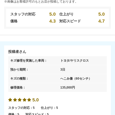
※画像はお客様許可のもとお店が投稿しております。
5.0
5.0
スタッフの対応
仕上がり
4.3
4.7
価格
対応スピード
投稿者さん
キズ修理を実施した車両：
トヨタ/ヤリスクロス
預かり期間：
3日
キズの種類：
へこみ傷
（60センチ）
修理価格：
135,000
円
5.0
スタッフの対応：
5
仕上がり：
5
価格：
5
対応スピード：
5