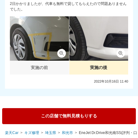
2日かかりましたが、代車も無料で貸してもらえたので問題ありません
でした。
実施の前
実施の後
2022年10月16日 11:40
この店舗で無料見積もりする
楽天Car
キズ修理
埼玉県
和光市
EneJet Dr.Drive和光南SS(評判・口