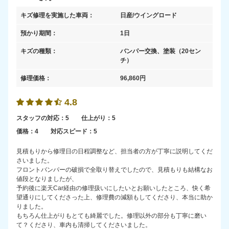
キズ修理を実施した車両：
日産/ウイングロード
預かり期間：
1日
キズの種類：
バンパー交換、塗装
（20セン
チ）
修理価格：
96,860
円
4.8
スタッフの対応：
5
仕上がり：
5
価格：
4
対応スピード：
5
見積もりから修理日の日程調整など、担当者の方が丁寧に説明してくだ
さいました。
フロントバンパーの破損で全取り替えでしたので、見積もりも結構なお
値段となりましたが、
予約後に楽天Car経由の修理扱いにしたいとお願いしたところ、快く希
望通りにしてくださった上、修理費の減額もしてくださり、本当に助か
りました。
もちろん仕上がりもとても綺麗でした。修理以外の部分も丁寧に磨い
て？くださり、車内も清掃してくださいました。