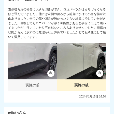
左側後ろ扉の部分に大きな凹みができ、ロゴパーツがはまりづらくなる
ほど歪んでいました。他には左側の後ろから前扉にかけて小さな傷が沢
山ありました。全ての傷や凹みが無かったぐらい綺麗に治していただき
ました。修復してもロゴパーツが浮く可能性があると事前に伝えて頂い
てましたが、浮いていたり不自然なところもありませんでした。損傷の
状態から元に戻すのは無理かなと諦めていましたがとても綺麗にして頂
いて満足しています。
実施の前
実施の後
2024年1月15日 16:50
mikdnさん