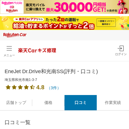
楽天Carキズ修理
ログイン
メニュー
EneJet Dr.Drive和光南SS(評判・口コミ)
埼玉県和光市南1-3-7
4.8
（3件）
店舗トップ
価格
口コミ
作業実績
口コミ一覧