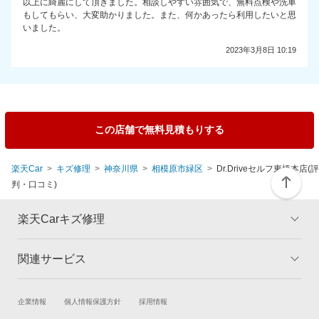
以上に綺麗にして頂きました。相談しやすい雰囲気で、無料点検や洗車
もしてもらい、大変助かりました。また、何かあったら利用したいと思
いました。
2023年3月8日 10:19
この店舗で無料見積もりする
楽天Car
キズ修理
神奈川県
相模原市緑区
Dr.Driveセルフ東橋本店(評
判・口コミ)
楽天Carキズ修理
関連サービス
トップ
マイページ
メリット
ご利用ガイド
試乗・商談
新車購入
企業情報
個人情報保護方針
採用情報
板金とは
キャンペーン一覧