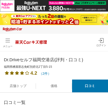
楽天Carキズ修理
ログイン
メニュー
Dr.Driveセルフ福岡空港店(評判・口コミ)
福岡県糟屋郡志免町別府北2丁目5-15
4.2
（2件）
店舗トップ
価格
口コミ
口コミ一覧