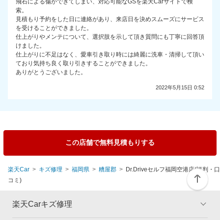
飛石による傷ができてしまい、対応可能なGSを楽天Carサイトで検
索。
見積もり予約をした日に連絡があり、来店日を決めスムーズにサービス
を受けることができました。
仕上がりやメンテについて、選択肢を示して頂き質問にも丁寧に回答頂
けました。
仕上がりに不足はなく、愛車引き取り時には綺麗に洗車・清掃して頂い
ており気持ち良く取り引きすることができました。
ありがとうございました。
2022年5月15日 0:52
この店舗で無料見積もりする
楽天Car
キズ修理
福岡県
糟屋郡
Dr.Driveセルフ福岡空港店(評判・口
コミ)
楽天Carキズ修理