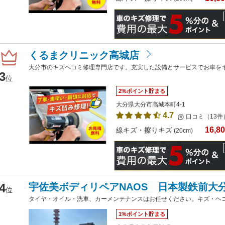
くるまクリニック高城店
大分市のキズヘコミ修理専門店です。充実した設備とサービスでお車を
3
位
2%ポイント貯まる
大分県大分市高城本町4-1
4.7
口コミ（13件
16,8
線キズ・擦りキズ
(20cm)
4
宇佐美ボディリペアNAOS 日本製鉄前大
位
タイヤ・オイル・洗車、カーメンテナンスはお任せください。キズ・ヘ
1%ポイント貯まる