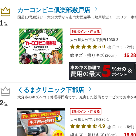
カーコンビニ倶楽部敷戸店
国道10号線沿い→大分大学から市内方面左手→敷戸駅近く→ホリデー車
1
位
5%ポイント貯まる
大分県大分市大字鴛野1030-3
5.0
口コミ（2件
16,2
線キズ・擦りキズ
(20cm)
くるまクリニック下郡店
大分市のキズヘコミ修理専門店です。充実した設備とサービスでお車を
2
位
2%ポイント貯まる
大分県大分市片島386-1
4.9
口コミ（6件
16,8
線キズ・擦りキズ
(20cm)