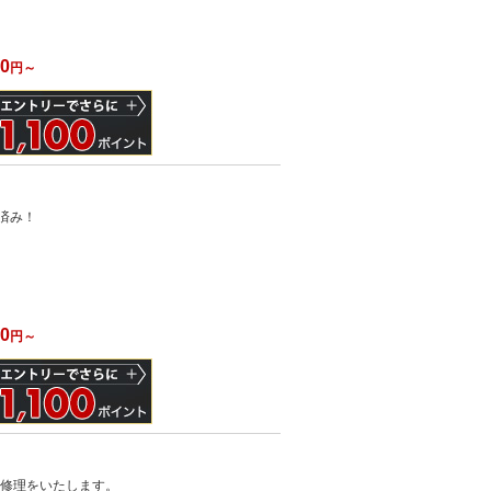
00
円～
済み！
）
00
円～
た修理をいたします。