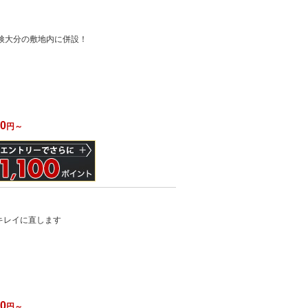
検大分の敷地内に併設！
）
80
円～
キレイに直します
）
00
円～