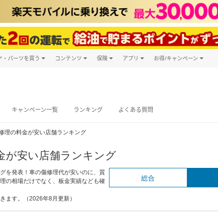
ヤ・パーツを買う
コンテンツ
保険
アプリ
お得/キャンペーン
楽天Carマガジン
キャンペーン
タイヤ・パーツ購入
自動車保険
楽天Carアプリ
自動車カタログ
タイヤ交換サービス
楽天マイカー
グ予約
キャンペーン一覧
ランキング
よくある質問
修理の料金が安い店舗ランキング
金が安い店舗ランキング
グを発表！車の傷修理代が安いのに、質
総合
理の相場だけでなく、板金実績なども確
ます。（2026年8月更新）