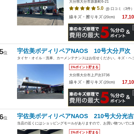
大分県大分市原新町6-21
5.0
口コミ（3件
17,1
線キズ・擦りキズ
(20cm)
5
宇佐美ボディリペアNAOS 10号大分戸次
位
タイヤ・オイル・洗車、カーメンテナンスはお任せください。キズ・ヘ
1%ポイント貯まる
大分県大分市上戸次3736
17,1
線キズ・擦りキズ
(20cm)
6
宇佐美ボディリペアNAOS 210号大分光
位
当店の近くにはショッピングモールがありますので、お買い物ついでに施
1%ポイント貯まる