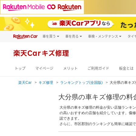
車を買う
車を売る
車検・メンテナンス
タイ
試乗・商談
楽天Car車買取
車検予約
キズ修理予約
新車
楽天Carキズ修理
洗車・コーティン
メンテナンス管理
トップ
マイページ
メリット
ご利用ガイド
板金とは
楽天Car
キズ修理
ランキングトップ(全国版)
大分県の車キズ
大分県の車キズ修理の料
大分県の車キズ修理の料金が安い店舗ランキン
の高いおすすめの店舗を紹介しています。傷修
認できます。
さらに、市区郡別のランキングも簡単に確認でき