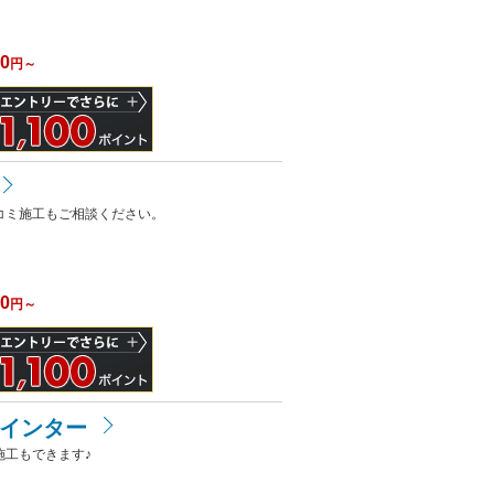
）
00
円～
コミ施工もご相談ください。
00
円～
吉インター
工もできます♪