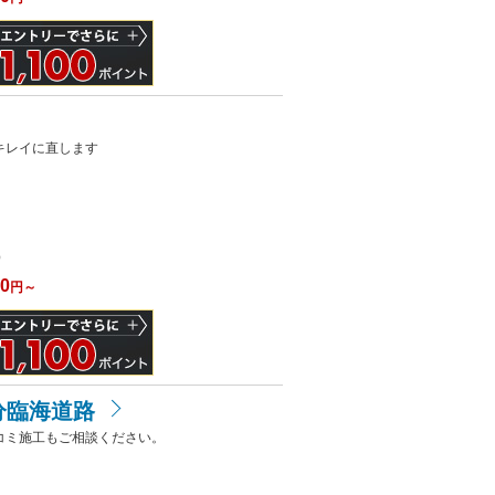
キレイに直します
）
00
円～
分臨海道路
コミ施工もご相談ください。