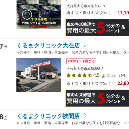
大分県大分市大字市42-8
17,1
線キズ・擦りキズ
(20cm)
7
くるまクリニック大在店
位
キズ修理・車検・整備・車販売等、お車の事なら何でも対応可能な、ス
2%ポイント貯まる
大分県大分市城原388-2
4.5
口コミ（4件
22,8
線キズ・擦りキズ
(20cm)
8
くるまクリニック挾間店
位
キズ修理・車検・整備・車販売等、お車の事なら何でも対応可能な、ス