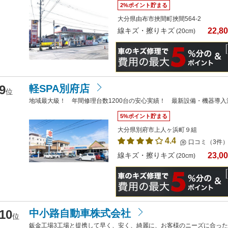
2%ポイント貯まる
大分県由布市挾間町挾間564-2
22,8
線キズ・擦りキズ
(20cm)
9
軽SPA別府店
位
地域最大級！ 年間修理台数1200台の安心実績！ 最新設備・機器導入
5%ポイント貯まる
大分県別府市上人ヶ浜町９組
4.4
口コミ（3件
23,0
線キズ・擦りキズ
(20cm)
10
中小路自動車株式会社
位
鈑金工場3工場と提携して早く、安く、綺麗に、お客様のニーズに合っ