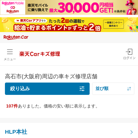
楽天Carキズ修理
ログイン
メニュー
高石市(大阪府)周辺の車キズ修理店舗
絞り込み
並び順
距離の近い順
107件
ありました。価格の安い順に表示します。
キズの種類
価格の安い順
線キズ・擦りキズ目安サイズを確認
価格の高い順
線キズ・擦りキズ
HLP本社