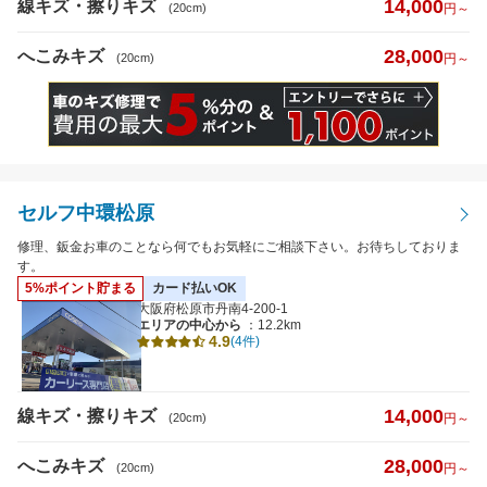
14,000
線キズ・擦りキズ
(20cm)
円～
28,000
へこみキズ
(20cm)
円～
セルフ中環松原
修理、鈑金お車のことなら何でもお気軽にご相談下さい。お待ちしておりま
す。
5%ポイント貯まる
カード払いOK
大阪府松原市丹南4-200-1
エリアの中心から
：12.2km
4.9
(4件)
14,000
線キズ・擦りキズ
(20cm)
円～
28,000
へこみキズ
(20cm)
円～