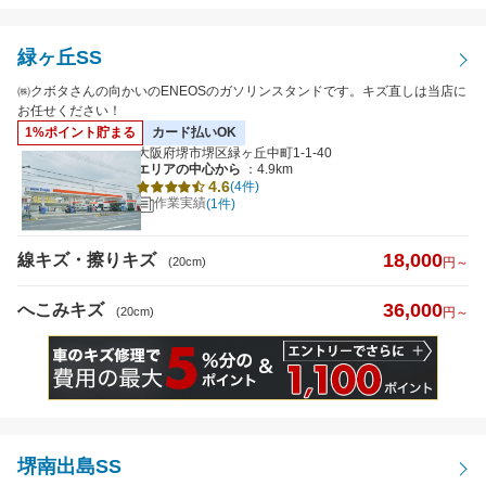
緑ヶ丘SS
㈱クボタさんの向かいのENEOSのガソリンスタンドです。キズ直しは当店に
お任せください！
1%ポイント貯まる
カード払いOK
大阪府堺市堺区緑ヶ丘中町1-1-40
エリアの中心から
：4.9km
4.6
(4件)
作業実績
(1件)
18,000
線キズ・擦りキズ
(20cm)
円～
36,000
へこみキズ
(20cm)
円～
堺南出島SS