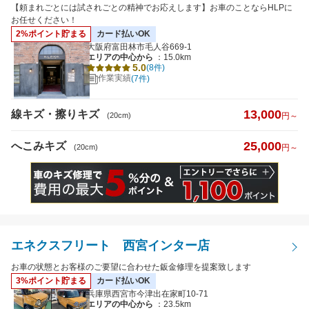
へこみキズ
【頼まれごとには試されごとの精神でお応えします】お車のことならHLPに
お任せください！
2%ポイント貯まる
カード払いOK
キズのサイズ
大阪府富田林市毛人谷669-1
エリアの中心から
：15.0km
5.0
※5cm以下から選択可
(8件)
作業実績
(7件)
13,000
線キズ・擦りキズ
(20cm)
円～
25,000
へこみキズ
(20cm)
円～
距離
特徴から探す
エネクスフリート 西宮インター店
詳細
お車の状態とお客様のご要望に合わせた鈑金修理を提案致します
クレジットカード
払いOK
3%ポイント貯まる
カード払いOK
兵庫県西宮市今津出在家町10-71
エリアの中心から
：23.5km
代車あり