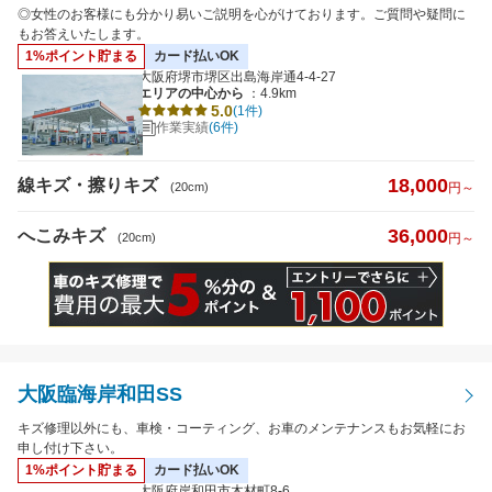
◎女性のお客様にも分かり易いご説明を心がけております。ご質問や疑問に
もお答えいたします。
1%ポイント貯まる
カード払いOK
大阪府堺市堺区出島海岸通4-4-27
エリアの中心から
：4.9km
5.0
(1件)
作業実績
(6件)
18,000
線キズ・擦りキズ
(20cm)
円～
36,000
へこみキズ
(20cm)
円～
大阪臨海岸和田SS
キズ修理以外にも、車検・コーティング、お車のメンテナンスもお気軽にお
申し付け下さい。
1%ポイント貯まる
カード払いOK
大阪府岸和田市木材町8-6