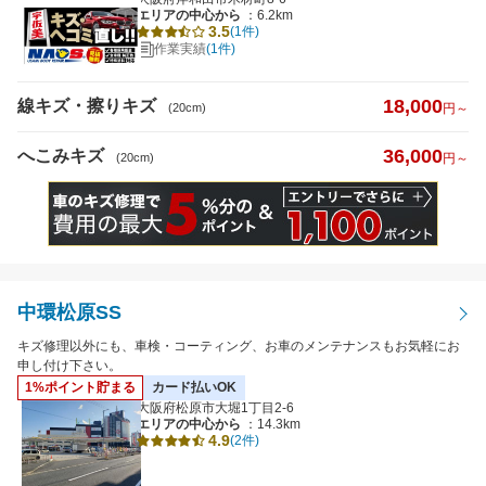
エリアの中心から
：6.2km
3.5
(1件)
作業実績
(1件)
18,000
線キズ・擦りキズ
(20cm)
円～
36,000
へこみキズ
(20cm)
円～
中環松原SS
キズ修理以外にも、車検・コーティング、お車のメンテナンスもお気軽にお
申し付け下さい。
1%ポイント貯まる
カード払いOK
大阪府松原市大堀1丁目2-6
エリアの中心から
：14.3km
4.9
(2件)