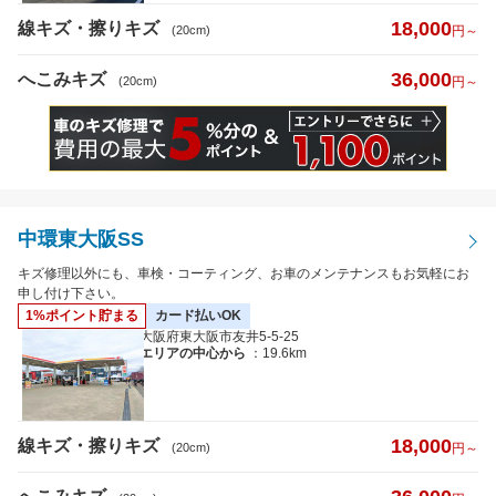
18,000
線キズ・擦りキズ
(20cm)
円～
36,000
へこみキズ
(20cm)
円～
中環東大阪SS
キズ修理以外にも、車検・コーティング、お車のメンテナンスもお気軽にお
申し付け下さい。
1%ポイント貯まる
カード払いOK
大阪府東大阪市友井5-5-25
エリアの中心から
：19.6km
18,000
線キズ・擦りキズ
(20cm)
円～