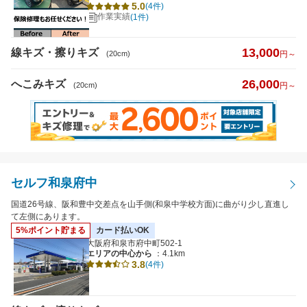
5.0
(4件)
作業実績
(1件)
日曜営業
13,000
線キズ・擦りキズ
夜間受付
(20cm)
円～
（19時以降受付）
引き取り納車
26,000
へこみキズ
(20cm)
円～
輸入車対応
最短即日仕上がり
ポイント2%以上
セルフ和泉府中
検索
閉じる
国道26号線、阪和豊中交差点を山手側(和泉中学校方面)に曲がり少し直進し
て左側にあります。
5%ポイント貯まる
カード払いOK
大阪府和泉市府中町502-1
エリアの中心から
：4.1km
3.8
(4件)