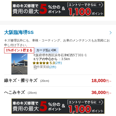
大阪臨海堺SS
キズ修理以外にも、車検・コーティング、お車のメンテナンスもお気軽にお
申し付け下さい。
1%ポイント貯まる
カード払いOK
大阪府堺市西区浜寺石津町西5丁331ｰ1
エリアの中心から
：3.5km
5.0
(2件)
作業実績
(2件)
18,000
線キズ・擦りキズ
(20cm)
円～
36,000
へこみキズ
(20cm)
円～