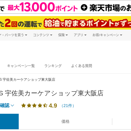
ヤ・パーツを買う
コンテンツ
保険
アプリ
お得/キャンペーン
楽天Carマガジン
キャンペーン
タイヤ・パーツ購入
自動車保険
楽天Carアプリ
自動車カタログ
タイヤ交換サービス
楽天マイカー
グ予約
キャンペーン一覧
ランキング
よくある質問
S 宇佐美カーケアショップ東大阪店
S 宇佐美カーケアショップ東大阪店
4.9
確認
（21件）
価格