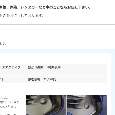
車検、保険、レンタカーなど車のことならお任せ下さい。
予約をお待ちしております。
ます。
リーズアクティブ
預かり期間：
5時間以内
チ）
修理価格：
21,696
円
ました。
後はどこに傷が
いただきまし