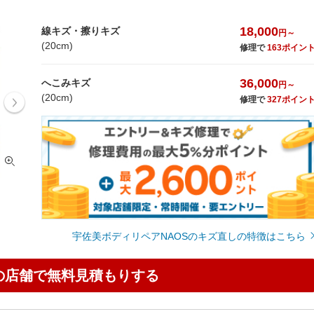
18,000
線キズ・擦りキズ
円～
(20cm)
修理で
163ポイン
36,000
へこみキズ
円～
(20cm)
修理で
327ポイン
お車の事ならおまかせ下さい！
作業中
宇佐美ボディリペアNAOSのキズ直しの特徴はこちら
の店舗で無料見積もりする