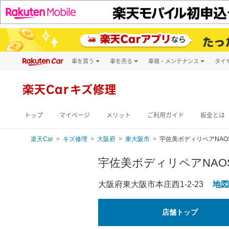
車を買う
車を売る
車検・メンテナンス
タイ
試乗・商談
楽天Car車買取
車検予約
キズ修理予約
新車
楽天Carキズ修理
洗車・コーティン
メンテナンス管理
トップ
マイページ
メリット
ご利用ガイド
板金とは
楽天Car
キズ修理
大阪府
東大阪市
宇佐美ボディリペアNAO
宇佐美ボディリペアNAO
大阪府東大阪市本庄西1-2-23
地図
店舗トップ