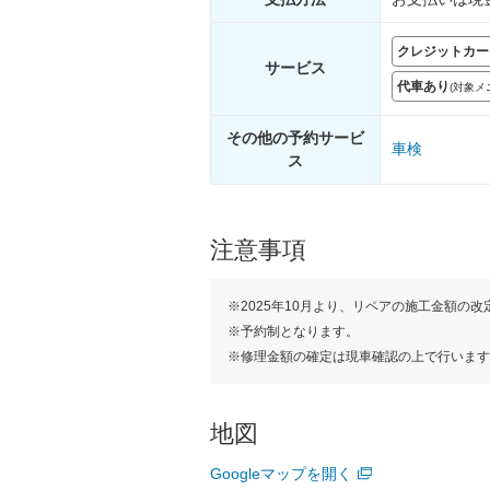
クレジットカー
サー
ビス
代車あり
(対象
その他の予約サービ
車検
ス
注意事項
※2025年10月より、リペアの施工金額の
※予約制となります。
※修理金額の確定は現車確認の上で行います
地図
Googleマップを開く