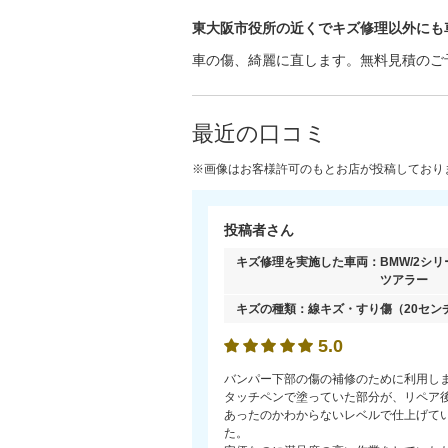
東大阪市役所の近くでキズ修理以外にも
車の傷、綺麗に直します。無料見積のご
最近の口コミ
※画像はお客様許可のもとお店が投稿しており
投稿者さん
キズ修理を実施した車両：
BMW/2シ
ツアラー
キズの種類：
線キズ・すり傷
（20セン
5.0
バンパー下部の傷の補修のために利用し
タッチペンで塗っていた部分が、リペア
あったのかわからないレベルで仕上げて
た。