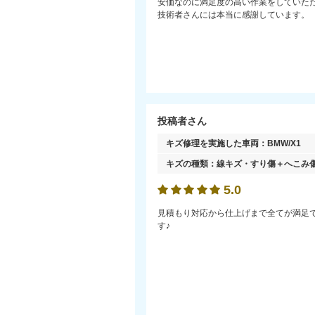
安価なのに満足度の高い作業をしていた
技術者さんには本当に感謝しています。
投稿者さん
キズ修理を実施した車両：
BMW/X1
キズの種類：
線キズ・すり傷＋へこみ
5.0
見積もり対応から仕上げまで全てが満足
す♪