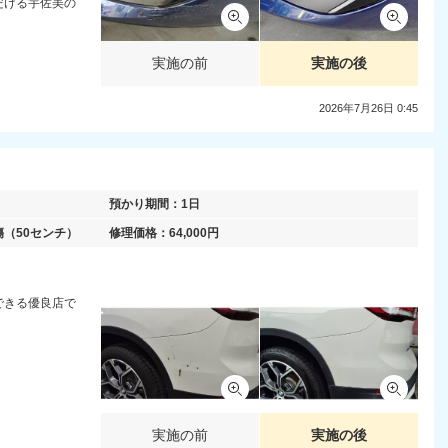
だける宇佐美の
実施の前
実施の後
2026年7月26日 0:45
預かり期間：
1日
傷
（50センチ）
修理価格：
64,000
円
できる優良店で
実施の前
実施の後