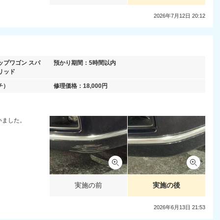
2026年7月12日 20:12
ップワゴン スパ
預かり期間：
5時間以内
リッド
チ）
修理価格：
18,000
円
いました。
実施の前
実施の後
2026年6月13日 21:53