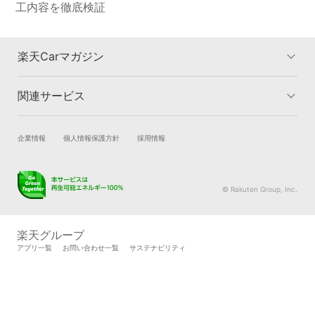
工内容を徹底検証
楽天Carマガジン
関連サービス
楽天Carマガジントップ
洗車・コーティングのカテゴリー
車検のカテゴリー
車買取のカテゴリー
試乗・商談
新車購入
企業情報
個人情報保護方針
採用情報
タイヤ交換のカテゴリー
車購入のカテゴリー
楽天Car車買取
車検予約
キズ修理のカテゴリー
カーライフのカテゴリー
キズ修理予約
洗車・コーティング予約
© Rakuten Group, Inc.
メンテナンス管理
タイヤ・パーツ購入
タイヤ交換サービス
楽天Car マガジン
楽天グループ
自動車カタログ
自動車保険
アプリ一覧
お問い合わせ一覧
サステナビリティ
楽天マイカー割