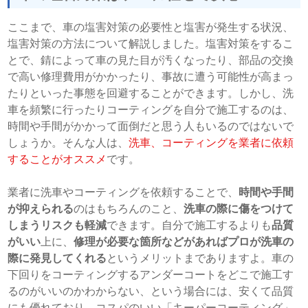
ここまで、車の塩害対策の必要性と塩害が発生する状況、
塩害対策の方法について解説しました。塩害対策をするこ
とで、錆によって車の見た目が汚くなったり、部品の交換
で高い修理費用がかかったり、事故に遭う可能性が高まっ
たりといった事態を回避することができます。しかし、洗
車を頻繁に行ったりコーティングを自分で施工するのは、
時間や手間がかかって面倒だと思う人もいるのではないで
しょうか。そんな人は、
洗車、コーティングを業者に依頼
することがオススメ
です
。
業者に洗車やコーティングを依頼することで、
時間や手間
が抑えられる
のはもちろんのこと、
洗車の際に傷をつけて
しまうリスクも軽減
できます。自分で施工するよりも
品質
がいい
上に、
修理が必要な箇所などがあればプロが洗車の
際に発見してくれる
というメリットまでありますよ。車の
下回りをコーティングするアンダーコートをどこで施工す
るのがいいのかわからない、という場合には、安くて品質
にも優れており、コスパのいい「キーパーコーティング」