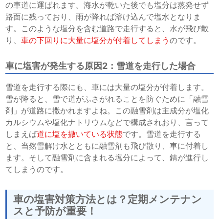
の車道に運ばれます。海水が乾いた後でも塩分は蒸発せず
路面に残っており、雨が降れば溶け込んで塩水となりま
す。このような塩分を含む道路で走行すると、水が飛び散
り、
車の下回りに大量に塩分が付着してしまう
のです。
車に塩害が発生する原因2：雪道を走行した場合
雪道を走行する際にも、車には大量の塩分が付着します。
雪が降ると、雪で道がふさがれることを防ぐために「融雪
剤」が道路に撒かれますよね。この融雪剤は主成分が塩化
カルシウムや塩化ナトリウムなどで構成されおり、言って
しまえば
道に塩を撒いている状態
です。雪道を走行する
と、当然雪解け水とともに融雪剤も飛び散り、車に付着し
ます。そして融雪剤に含まれる塩分によって、錆が進行し
てしまうのです。
車の塩害対策方法とは？定期メンテナン
スと予防が重要！