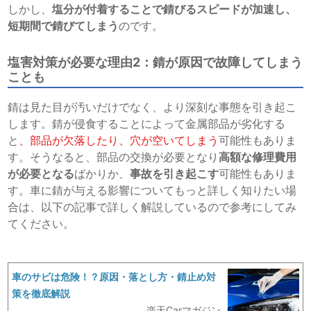
しかし、
塩分が付着することで錆びるスピードが加速し、
短期間で錆びてしまう
のです。
塩害対策が必要な理由2：錆が原因で故障してしまう
ことも
錆は見た目が汚いだけでなく、より深刻な事態を引き起こ
します。錆が侵食することによって金属部品が劣化する
と
、
部品が欠落したり、穴が空いてしまう
可能性もありま
す。そうなると、部品の交換が必要となり
高額な修理費用
が必要となる
ばかりか、
事故を引き起こす
可能性もありま
す。車に錆が与える影響についてもっと詳しく知りたい場
合は、以下の記事で詳しく解説しているので参考にしてみ
てください。
車のサビは危険！？原因・落とし方・錆止め対
策を徹底解説
楽天Carマガジン