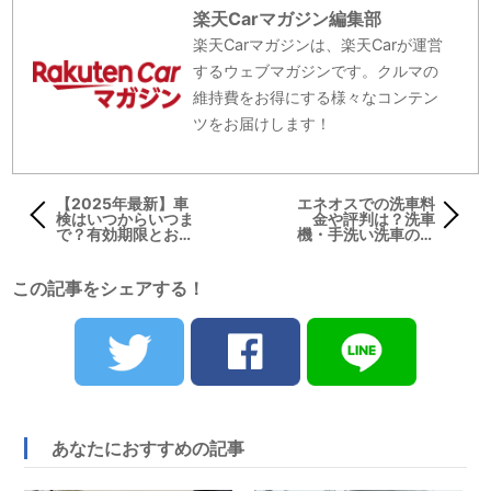
楽天Carマガジン編集部
楽天Carマガジンは、楽天Carが運営
するウェブマガジンです。クルマの
維持費をお得にする様々なコンテン
ツをお届けします！
【2025年最新】車
エネオスでの洗車料
検はいつからいつま
金や評判は？洗車
で？有効期限とおす
機・手洗い洗車のメ
すめ時期を徹底ガイ
ニューごとに徹底解
ド
説
この記事をシェアする！
あなたにおすすめの記事