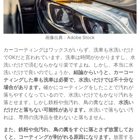
画像出典：Adobe Stock
カーコーティングはワックスがいらず、洗車も水洗いだけ
でOKだと言われています。洗車は時間がかかりますし、水
洗いだけで済むならかなり楽ですよね。しかし、本当に水
洗いだけで良いのでしょうか。
結論からいうと、カーコー
ティングした車も洗車は必要で、水洗いだけでは不十分な
場合があります。
確かにコーティングをしたことで汚れが
落ちやすくなっているので、水洗いだけでもかなり汚れを
落とせます。しかし鉄粉や虫汚れ、鳥の糞などは、
水洗い
だけだと落ちない可能性があります。
水洗いで落ちない汚
れは、専用の洗浄品を使わないと落ちません。
また、鉄粉や虫汚れ、鳥の糞をすぐに落とさず放置してお
くと、コーティングが剥がれる原因になります。
放置する