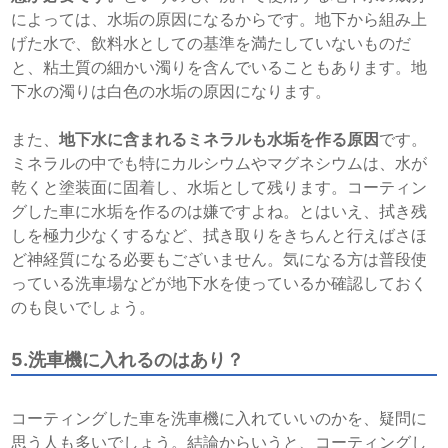
によっては、水垢の原因になるからです。地下から組み上
げた水で、飲料水としての基準を満たしていないものだ
と、粘土質の細かい濁りを含んでいることもあります。地
下水の濁りは白色の水垢の原因になります。
また、
地下水に含まれるミネラルも水垢を作る原因
です。
ミネラルの中でも特にカルシウムやマグネシウムは、水が
乾くと塗装面に固着し、水垢として残ります。コーティン
グした車に水垢を作るのは嫌ですよね。とはいえ、拭き残
しを極力少なくするなど、拭き取りをきちんと行えばさほ
ど神経質になる必要もございません。気になる方は普段使
っている洗車場などが地下水を使っているか確認しておく
のも良いでしょう。
5.洗車機に入れるのはあり？
コーティングした車を洗車機に入れていいのかを、疑問に
思う人も多いでしょう。結論からいうと、コーティングし