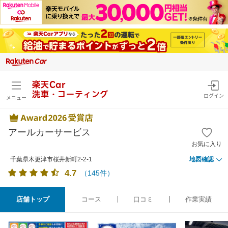
楽天Car
洗車・コーティング
ログイン
メニュー
アールカーサービス
お気に入り
千葉県木更津市桜井新町2-2-1
地図確認
4.7
（
145
件）
店舗トップ
コース
口コミ
作業実績