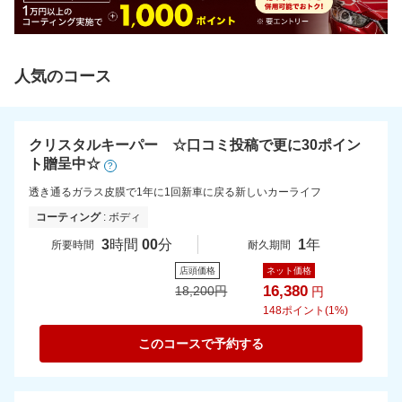
人気のコース
クリスタルキーパー ☆口コミ投稿で更に30ポイン
ト贈呈中☆
?
透き通るガラス皮膜で1年に1回新車に戻る新しいカーライフ
コーティング
: ボディ
3
時間
00
分
1
年
所要時間
耐久期間
店頭価格
ネット価格
16,380
18,200
円
円
148
ポイント(1%)
このコースで予約する