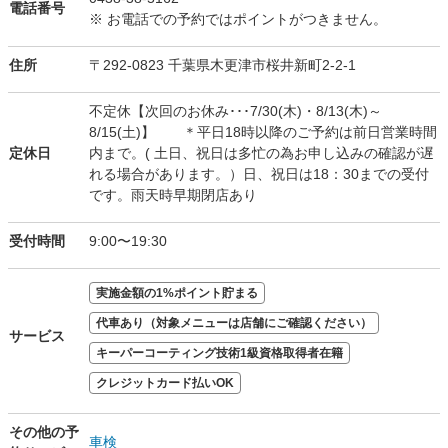
電話番号
※ お電話での予約ではポイントがつきません。
住所
〒292-0823 千葉県木更津市桜井新町2-2-1
不定休【次回のお休み･･･7/30(木)・8/13(木)～
8/15(土)】 ＊平日18時以降のご予約は前日営業時間
定休日
内まで。( 土日、祝日は多忙の為お申し込みの確認が遅
れる場合があります。）日、祝日は18：30までの受付
です。雨天時早期閉店あり
受付時間
9:00〜19:30
実施金額の1%ポイント貯まる
代車あり（対象メニューは店舗にご確認ください）
サービス
キーパーコーティング技術1級資格取得者在籍
クレジットカード払いOK
その他の予
車検