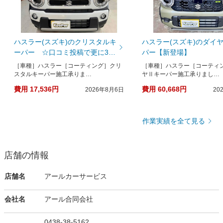
ハスラー(スズキ)のクリスタルキ
ハスラー(スズキ)のダイヤ
ーパー ☆口コミ投稿で更に30
パー【新登場】
ポイント贈呈中☆
［車種］ハスラー［コーティング］クリ
［車種］ハスラー［コーティ
スタルキーパー施工承りま…
ヤⅡキーパー施工承りまし…
費用 17,536円
費用 60,668円
2026年8月6日
20
作業実績を全て見る
店舗の情報
店舗名
アールカーサービス
会社名
アール合同会社
0438-38-5162