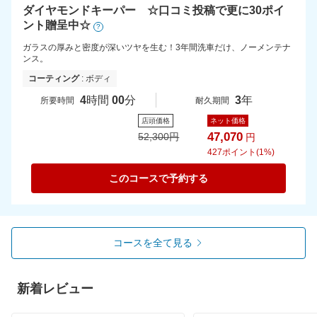
ダイヤモンドキーパー ☆口コミ投稿で更に30ポイ
ント贈呈中☆
?
ガラスの厚みと密度が深いツヤを生む！3年間洗車だけ、ノーメンテナ
ンス。
コーティング
: ボディ
4
時間
00
分
3
年
所要時間
耐久期間
店頭価格
ネット価格
47,070
52,300
円
円
427
ポイント(1%)
このコースで予約する
コースを全て見る
新着レビュー