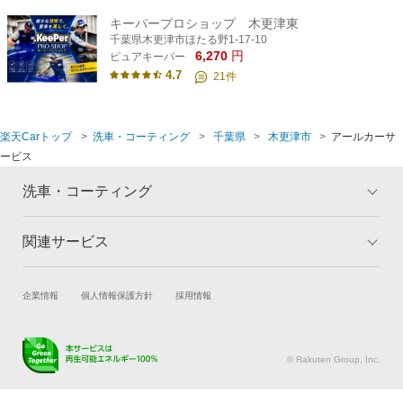
キーパープロショップ 木更津東
千葉県木更津市ほたる野1-17-10
6,270
円
ピュアキーパー
4.7
21
件
楽天Carトップ
洗車・コーティング
千葉県
木更津市
アールカーサ
ービス
洗車・コーティング
関連サービス
トップ
マイページ
メリット
ご利用ガイド
試乗・商談
新車購入
企業情報
個人情報保護方針
採用情報
コーティングとは
コーティング診断
楽天Car車買取
車検予約
キャンペーン一覧
ランキング
キズ修理予約
洗車・コーティング予約
よくある質問
© Rakuten Group, Inc.
メンテナンス管理
タイヤ・パーツ購入