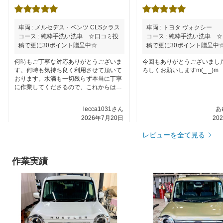
車両 : メルセデス・ベンツ CLSクラス
車両 : トヨタ ヴォクシー
コース : 純粋手洗い洗車 ☆口コミ投
コース : 純粋手洗い洗車 
稿で更に30ポイント贈呈中☆
稿で更に30ポイント贈呈中
何時もご丁寧な対応ありがとうございま
今回もありがとうございまし
す。何時も気持ち良く利用させて頂いて
ろしくお願いしますm(_ _)m
おります。水滴も一切残らず本当に丁寧
に作業してくださるので、これからはず
っとこちらにお願いしようと思います。
lecca1031さん
あ
2026年7月20日
20
レビューを全て見る
作業実績