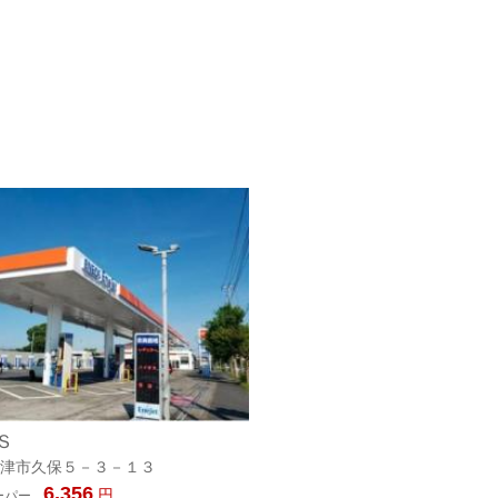
Ｓ
津市久保５－３－１３
6,356
円
ーパー