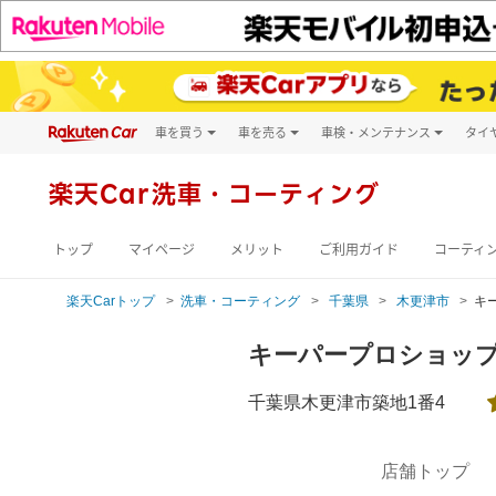
車を買う
車を売る
車検・メンテナンス
タイ
試乗・商談
楽天Car車買取
車検予約
キズ修理予約
新車
楽天Car
洗車・コーティング
洗車・コーティン
メンテナンス管理
トップ
マイページ
メリット
ご利用ガイド
コーティ
楽天Carトップ
洗車・コーティング
千葉県
木更津市
キ
キーパープロショッ
千葉県木更津市築地1番4
店舗トップ