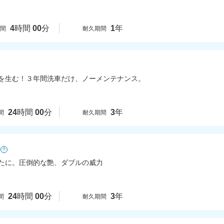
4
時間
00
分
1
年
時間
耐久期間
を生む！３年間洗車だけ、ノーメンテナンス。
24
時間
00
分
3
年
間
耐久期間
?
たに。圧倒的な艶、ダブルの威力
24
時間
00
分
3
年
間
耐久期間