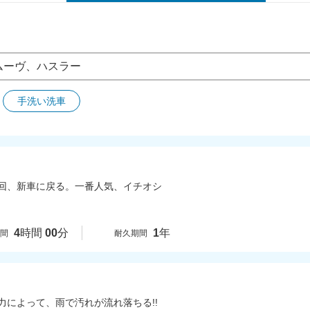
手洗い洗車
回、新車に戻る。一番人気、イチオシ
4
時間
00
分
1
年
時間
耐久期間
力によって、雨で汚れが流れ落ちる!!