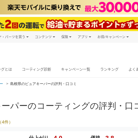
ヤ・パーツを買う
コンテンツ
保険
アプリ
お得/キャンペーン
楽天Carマガジン
キャンペーン
タイヤ・パーツ購入
自動車保険
楽天Carアプリ
自動車カタログ
タイヤ交換サービス
楽天マイカー
グ予約
ングとは
コーティング診断
キャンペーン一覧
ランキング
よく
ー
島根県のピュアキーパーの評判・口コミ
キーパーのコーティングの評判・口
（
4
件）
4.0
3.8
仕上がり
価格