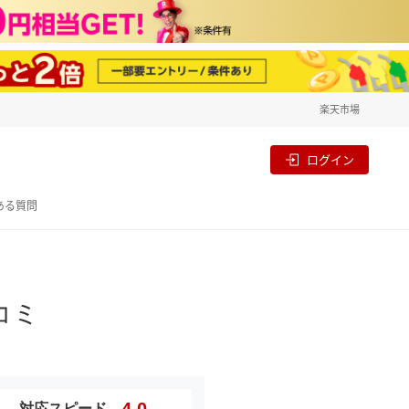
楽天市場
一覧
割
ログイン
ある質問
コミ
4.0
対応スピード