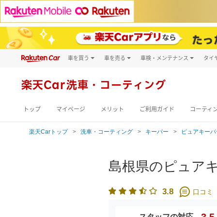
車を買う
車を売る
車検・メンテナンス
タイ
試乗・商談
楽天Car車買取
車検予約
キズ修理予約
新車
楽天Car
洗車・コーティング
洗車・コーティン
メンテナンス管理
トップ
マイページ
メリット
ご利用ガイド
コーティ
楽天Carトップ
洗車・コーティング
キーパー
ピュアキーパ
島根県のピュア
3.8
口コミ
3.5
スタッフの対応