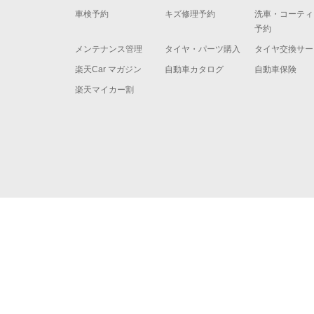
車検予約
キズ修理予約
洗車・コーティ
予約
メンテナンス管理
タイヤ・パーツ購入
タイヤ交換サー
楽天Car マガジン
自動車カタログ
自動車保険
楽天マイカー割