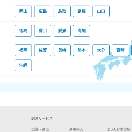
岡山
広島
鳥取
島根
山口
徳島
香川
愛媛
高知
福岡
佐賀
長崎
熊本
大分
宮崎
沖縄
関連サービス
試乗・商談
新車購入
楽天Car車買取