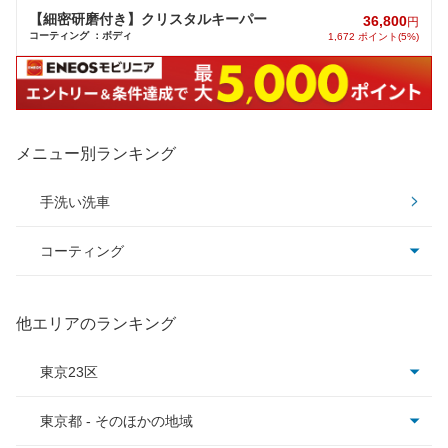
【細密研磨付き】クリスタルキーパー
36,800
円
コーティング ：ボディ
1,672 ポイント(5%)
メニュー別ランキング
手洗い洗車
コーティング
コーティング全て
他エリアのランキング
ピュアキーパー
東京23区
クリスタルキーパー
東京都 - そのほかの地域
足立区
フレッシュキーパー