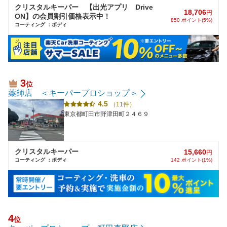
クリスタルキーパー 【出光アプリ Drive
18,706
円
ON】の会員割引価格表示中！
850 ポイント(5%)
コーティング ：ボディ
3
位
薬師店 ＜キーパープロショップ＞
4.5
（11件）
東京都町田市野津田町２４６９
クリスタルキーパー
15,660
円
コーティング ：ボディ
142 ポイント(1%)
4
位