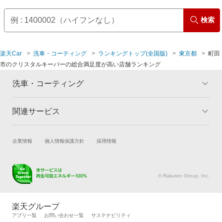
杉並区
西東京市
検索
墨田区
八王子市
楽天Car
洗車・コーティング
ランキングトップ(全国版)
東京都
町田
世田谷区
羽村市
市のクリスタルキーパーの総合満足度が高い店舗ランキング
台東区
東久留米市
洗車・コーティング
豊島区
東村山市
関連サービス
トップ
マイページ
メリット
中野区
東大和市
ご利用ガイド
試乗・商談
新車購入
企業情報
個人情報保護方針
採用情報
コーティングとは
コーティング診断
練馬区
日野市
楽天Car車買取
車検予約
キャンペーン一覧
ランキング
キズ修理予約
洗車・コーティング予約
よくある質問
© Rakuten Group, Inc.
文京区
府中市
メンテナンス管理
タイヤ・パーツ購入
タイヤ交換サービス
楽天Car マガジン
港区
三鷹市
楽天グループ
自動車カタログ
自動車保険
アプリ一覧
お問い合わせ一覧
サステナビリティ