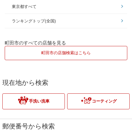
東京都すべて
板橋区
昭島市
ダイヤモンドキーパー
ランキングトップ(全国)
江戸川区
あきる野市
Wダイヤモンドキーパー
大田区
稲城市
町田市のすべての店舗を見る
EXキーパー
葛飾区
青梅市
町田市の店舗検索はこちら
北区
小金井市
江東区
小平市
現在地から検索
品川区
立川市
手洗い洗車
コーティング
渋谷区
多摩市
新宿区
調布市
郵便番号から検索