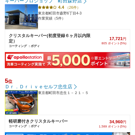
キーパープロショップ 町田森野店
4.4
（26件）
東京都町田市森野6丁目4-3
作業実績（5件）
クリスタルキーパー(初度登録６ヶ月以内限
17,721
円
定）
805 ポイント(5%)
コーティング ：ボディ
5
位
Ｄｒ．Ｄｒｉｖｅセルフ忠生店
東京都町田市忠生１－２１－５
軽研磨付きクリスタルキーパー
34,960
円
コーティング ：ボディ
1,589 ポイント(5%)