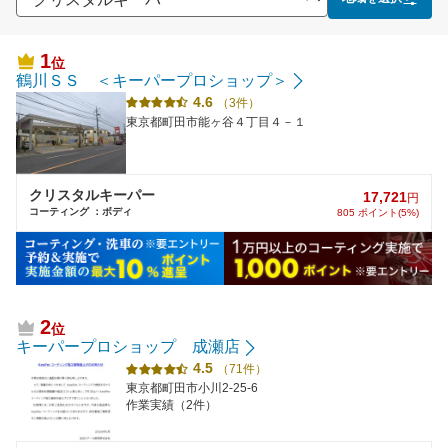
1
位
鶴川ＳＳ ＜キーパープロショップ＞
4.6
（3件）
東京都町田市能ヶ谷４丁目４－１
クリスタルキーパー
17,721
円
コーティング ：ボディ
805 ポイント(5%)
2
位
キーパープロショップ 成瀬店
4.5
（71件）
東京都町田市小川2-25-6
作業実績（2件）