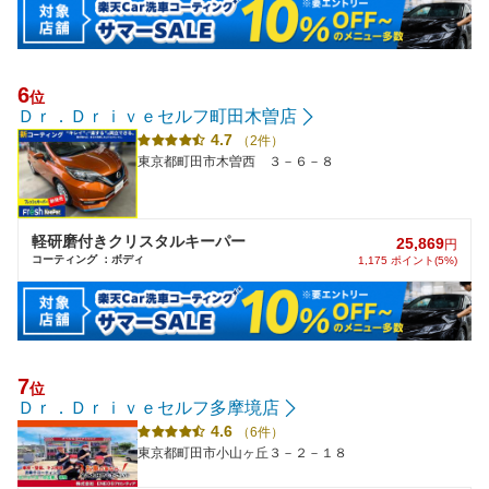
6
位
Ｄｒ．Ｄｒｉｖｅセルフ町田木曽店
4.7
（2件）
東京都町田市木曽西 ３－６－８
軽研磨付きクリスタルキーパー
25,869
円
コーティング ：ボディ
1,175 ポイント(5%)
7
位
Ｄｒ．Ｄｒｉｖｅセルフ多摩境店
4.6
（6件）
東京都町田市小山ヶ丘３－２－１８