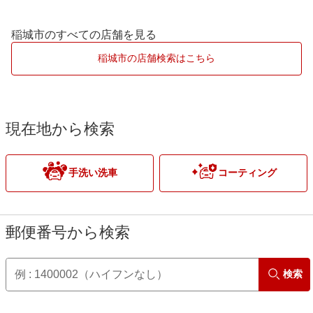
ECOプラスダイヤモンドキーパー
大田区
青梅市
稲城市のすべての店舗を見る
EXキーパー
葛飾区
小金井市
稲城市の店舗検索はこちら
北区
小平市
江東区
立川市
現在地から検索
品川区
多摩市
手洗い洗車
コーティング
渋谷区
調布市
新宿区
西東京市
郵便番号から検索
杉並区
八王子市
検索
墨田区
羽村市