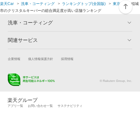
楽天Car
洗車・コーティング
ランキングトップ(全国版)
東京都
稲城
世田谷区
東久留米市
市のクリスタルキーパーの総合満足度が高い店舗ランキング
台東区
東村山市
洗車・コーティング
豊島区
東大和市
関連サービス
トップ
マイページ
メリット
中野区
日野市
ご利用ガイド
試乗・商談
新車購入
企業情報
個人情報保護方針
採用情報
コーティングとは
コーティング診断
練馬区
府中市
楽天Car車買取
車検予約
キャンペーン一覧
ランキング
キズ修理予約
洗車・コーティング予約
よくある質問
© Rakuten Group, Inc.
文京区
町田市
メンテナンス管理
タイヤ・パーツ購入
タイヤ交換サービス
楽天Car マガジン
港区
三鷹市
楽天グループ
自動車カタログ
自動車保険
アプリ一覧
お問い合わせ一覧
サステナビリティ
目黒区
武蔵村山市
楽天マイカー割