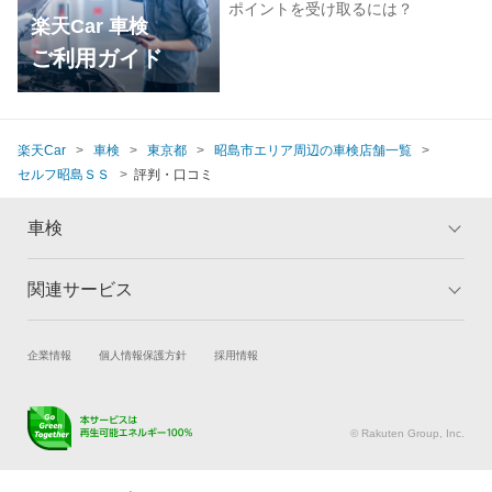
ポイントを受け取るには？
楽天Car 車検
ご利用ガイド
楽天Car
車検
東京都
昭島市エリア周辺の車検店舗一覧
セルフ昭島ＳＳ
評判・口コミ
車検
関連サービス
トップ
マイページ
メリット
ご利用ガイド
試乗・商談
新車購入
企業情報
個人情報保護方針
採用情報
車検の基礎知識
キャンペーン一覧
楽天Car車買取
車検予約
ランキング
よくある質問
キズ修理予約
洗車・コーティング予約
© Rakuten Group, Inc.
メンテナンス管理
タイヤ・パーツ購入
タイヤ交換サービス
楽天Car マガジン