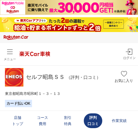
楽天Car車検
ログイン
メニュー
セルフ昭島ＳＳ
（評判・口コミ）
お気に入り
東京都昭島市昭和町１－３－１３
カード払いOK
店舗
コース
割引
評判
作業実績
トップ
費用
特典
口コミ