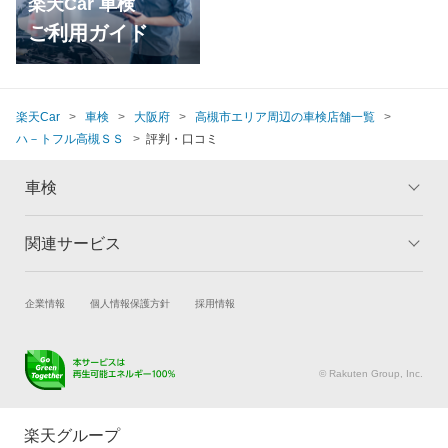
楽天Car 車検
ご利用ガイド
楽天Car
車検
大阪府
高槻市エリア周辺の車検店舗一覧
ハ－トフル高槻ＳＳ
評判・口コミ
車検
関連サービス
トップ
マイページ
メリット
ご利用ガイド
試乗・商談
新車購入
企業情報
個人情報保護方針
採用情報
車検の基礎知識
キャンペーン一覧
楽天Car車買取
車検予約
ランキング
よくある質問
キズ修理予約
洗車・コーティング予約
© Rakuten Group, Inc.
メンテナンス管理
タイヤ・パーツ購入
タイヤ交換サービス
楽天Car マガジン
楽天グループ