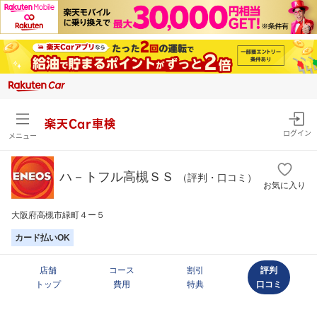
楽天Car車検
ログイン
メニュー
ハ－トフル高槻ＳＳ
（評判・口コミ）
お気に入り
大阪府高槻市緑町４ー５
カード払いOK
店舗
コース
割引
評判
トップ
費用
特典
口コミ