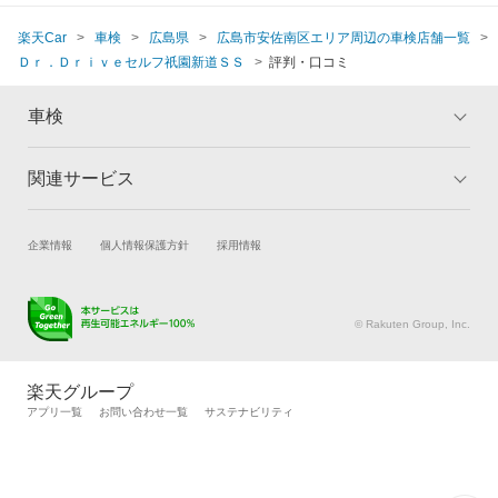
楽天Car
車検
広島県
広島市安佐南区エリア周辺の車検店舗一覧
Ｄｒ．Ｄｒｉｖｅセルフ祇園新道ＳＳ
評判・口コミ
車検
関連サービス
トップ
マイページ
メリット
ご利用ガイド
試乗・商談
新車購入
企業情報
個人情報保護方針
採用情報
車検の基礎知識
キャンペーン一覧
楽天Car車買取
車検予約
ランキング
よくある質問
キズ修理予約
洗車・コーティング予約
© Rakuten Group, Inc.
メンテナンス管理
タイヤ・パーツ購入
タイヤ交換サービス
楽天Car マガジン
楽天グループ
自動車カタログ
自動車保険
アプリ一覧
お問い合わせ一覧
サステナビリティ
楽天マイカー割