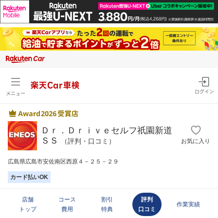
楽天Car車検
ログイン
メニュー
Ｄｒ．Ｄｒｉｖｅセルフ祇園新道
ＳＳ
（評判・口コミ）
お気に入り
広島県広島市安佐南区西原４－２５－２９
カード払いOK
店舗
コース
割引
評判
作業実績
トップ
費用
特典
口コミ