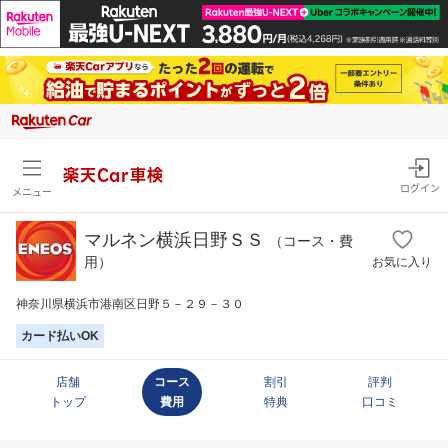
楽天Car車検
ログイン
メニュー
マルネン横浜日野ＳＳ
（コース・費
用）
お気に入り
神奈川県横浜市港南区日野５－２９－３０
カード払いOK
店舗
コース
割引
評判
トップ
費用
特典
口コミ