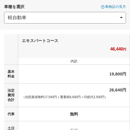
車種を選択
車検証の見方
エキスパートコース
46,440
円
内訳
基本
19,800円
料金
26,640円
法定
費用
（自賠責保険料17,540円＋
重量税6,600円＋
印紙代2,500円）
合計
無料
代車
土日