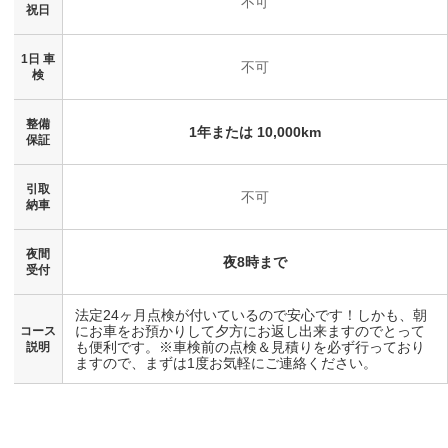
不可
祝日
1日 車
不可
検
整備
1年または 10,000km
保証
引取
不可
納車
夜間
夜8時まで
受付
法定24ヶ月点検が付いているので安心です！しかも、朝
にお車をお預かりして夕方にお返し出来ますのでとって
コース
も便利です。※車検前の点検＆見積りを必ず行っており
説明
ますので、まずは1度お気軽にご連絡ください。