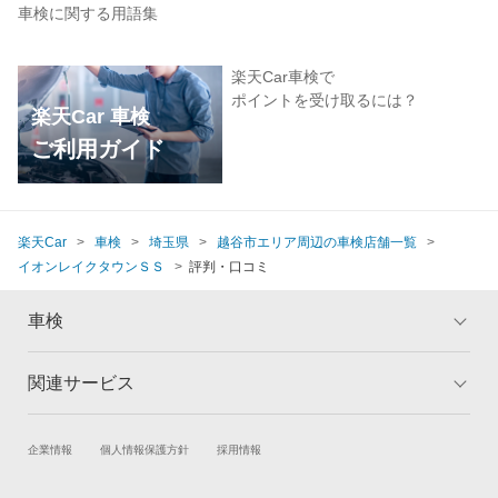
車検に関する用語集
楽天Car車検で
ポイントを受け取るには？
楽天Car 車検
ご利用ガイド
楽天Car
車検
埼玉県
越谷市エリア周辺の車検店舗一覧
イオンレイクタウンＳＳ
評判・口コミ
車検
関連サービス
トップ
マイページ
メリット
ご利用ガイド
試乗・商談
新車購入
企業情報
個人情報保護方針
採用情報
車検の基礎知識
キャンペーン一覧
楽天Car車買取
車検予約
ランキング
よくある質問