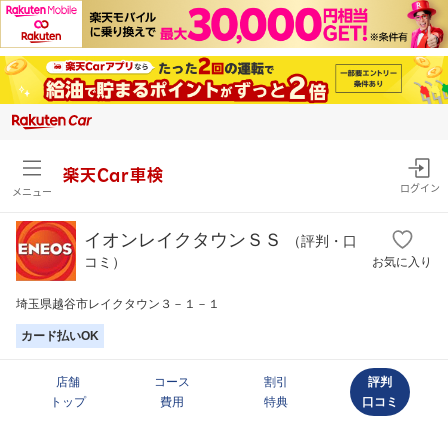
楽天Car車検
ログイン
メニュー
イオンレイクタウンＳＳ
（評判・口
コミ）
お気に入り
埼玉県越谷市レイクタウン３－１－１
カード払いOK
店舗
コース
割引
評判
トップ
費用
特典
口コミ