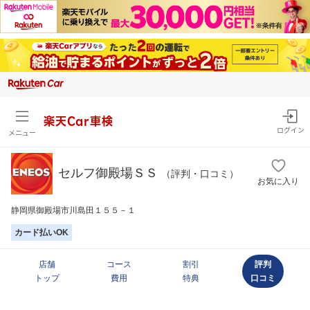
楽天Car車検
ログイン
メニュー
セルフ御殿場ＳＳ
（評判・口コミ）
お気に入り
静岡県御殿場市川島田１５５－１
カード払いOK
店舗
コース
割引
評判
トップ
費用
特典
口コミ