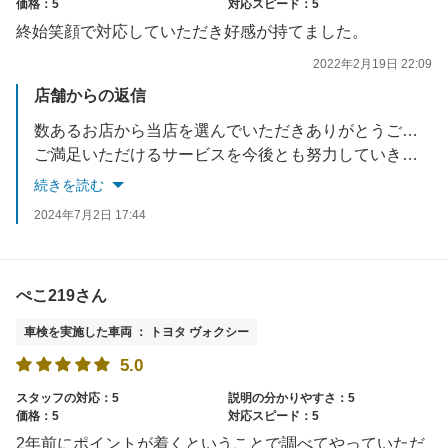
価格：5
対応スピード：5
終始笑顔で対応していただき好感が持てました。
2022年2月19日 22:09
店舗からの返信
数あるお店から当店を選んでいただきありがとうございます。
ご満足いただけるサービスを今後とも努力していきますので宜しくお願い致します。
又のご来店お待ちしております。
続きを読む
2024年7月2日 17:44
ぺこ219さん
車検を実施した車両 ： トヨタ ヴォクシー
5.0
スタッフの対応：5
説明の分かりやすさ：5
価格：5
対応スピード：5
2年前にポイントが着くということで調べてやっていただ