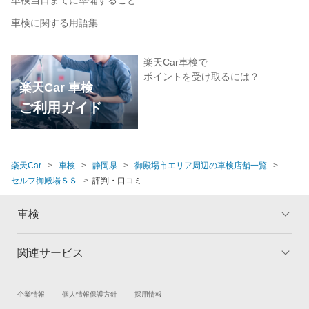
車検に関する用語集
楽天Car車検で
ポイントを受け取るには？
楽天Car 車検
ご利用ガイド
楽天Car
車検
静岡県
御殿場市エリア周辺の車検店舗一覧
セルフ御殿場ＳＳ
評判・口コミ
車検
関連サービス
トップ
マイページ
メリット
ご利用ガイド
試乗・商談
新車購入
企業情報
個人情報保護方針
採用情報
車検の基礎知識
キャンペーン一覧