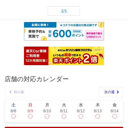
1/1
店舗の対応カレンダー
前の週
次の週
土
日
月
火
水
木
金
8/8
8/9
8/10
8/11
8/12
8/13
8/14