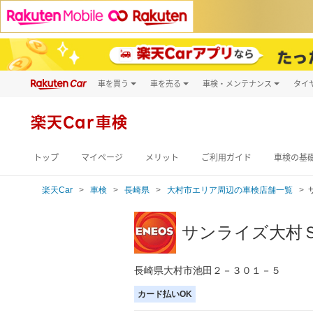
車を買う
車を売る
車検・メンテナンス
タイ
試乗・商談
楽天Car車買取
車検予約
キズ修理予約
新車
楽天Car車検
洗車・コーティン
メンテナンス管理
トップ
マイページ
メリット
ご利用ガイド
車検の基
楽天Car
車検
長崎県
大村市エリア周辺の車検店舗一覧
サンライズ大村
長崎県大村市池田２－３０１－５
カード払いOK