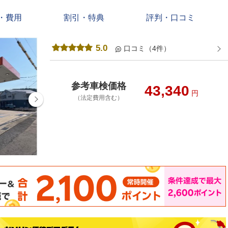
・費用
割引・特典
評判・口コミ
5.0
口コミ（4件）
参考車検価格
43,340
円
（法定費用含む）