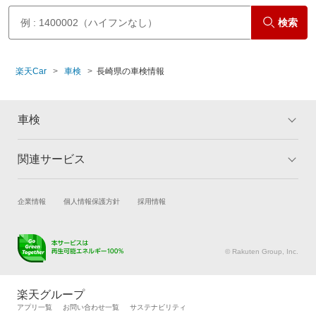
検索
楽天Car
車検
長崎県の車検情報
車検
関連サービス
トップ
マイページ
メリット
ご利用ガイド
試乗・商談
新車購入
企業情報
個人情報保護方針
採用情報
車検の基礎知識
キャンペーン一覧
楽天Car車買取
車検予約
ランキング
よくある質問
キズ修理予約
洗車・コーティング予約
© Rakuten Group, Inc.
メンテナンス管理
タイヤ・パーツ購入
タイヤ交換サービス
楽天Car マガジン
楽天グループ
自動車カタログ
自動車保険
アプリ一覧
お問い合わせ一覧
サステナビリティ