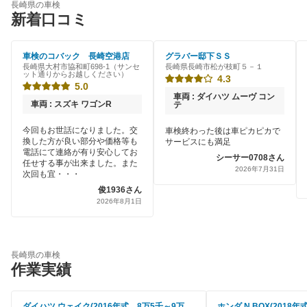
長崎県の車検
新着口コミ
車検のコバック 長崎空港店
グラバー邸下ＳＳ
長崎県大村市協和町698-1（サンセ
長崎県長崎市松が枝町５－１
ット通りからお越しください）
4.3
5.0
車両 : ダイハツ ムーヴ コン
車両 : スズキ ワゴンR
テ
今回もお世話になりました。交
車検終わった後は車ピカピカで
換した方が良い部分や価格等も
サービスにも満足
電話にて連絡が有り安心してお
シーサー0708さん
任せする事が出来ました。また
2026年7月31日
次回も宜・・・
俊1936さん
2026年8月1日
長崎県の車検
作業実績
ダイハツ ウェイク(2016年式、8万5千～9万
ホンダ N BOX(2018