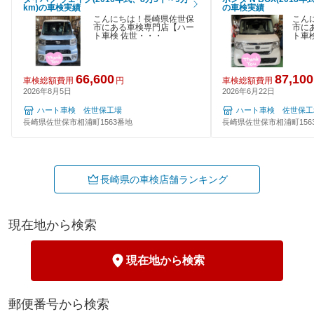
km)の車検実績
の車検実績
こんにちは！長崎県佐世保
こん
市にある車検専門店【ハー
市に
ト車検 佐世・・・
ト車
66,600
87,100
車検総額費用
円
車検総額費用
2026年8月5日
2026年6月22日
ハート車検 佐世保工場
ハート車検 佐世保工
長崎県佐世保市相浦町1563番地
長崎県佐世保市相浦町156
長崎県の車検店舗ランキング
現在地から検索
現在地から検索
郵便番号から検索