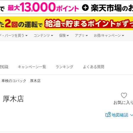
ヤ・パーツを買う
コンテンツ
保険
アプリ
お得/キャンペーン
楽天Carマガジン
キャンペーン
タイヤ・パーツ購入
自動車保険
楽天Carアプリ
自動車カタログ
タイヤ交換サービス
楽天マイカー
グ予約
礎知識
キャンペーン一覧
ランキング
よくある質問
車検のコバック 厚木店
 厚木店
お気に入
地図確認