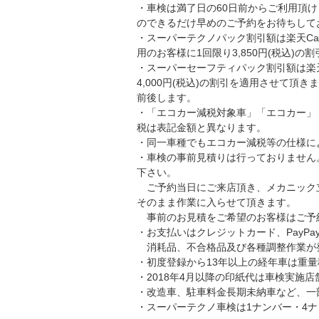
・車検は満了日の60日前からご利用頂
のできるだけ早めのご予約をお待ちして
・スーパーテクノパック割引額は楽天C
用のお客様に1回限り3,850円(税込)
・スーパーセーフティパック割引額は楽
4,000円(税込)の割引を適用させて頂
前後します。
・「エコカー減税対象車」「エコカー」
税は表記金額と異なります。
・同一車種でもエコカー減税等の仕様に
・車検の事前見積りは行っておりません
下さい。
ご予約当日にご来店頂き、メカニック
そのまま作業に入らせて頂きます。
事前のお見積をご希望のお客様はご予
・お支払いはクレジットカード、PayP
消耗品、不合格品及び各種調整作業が
・初度登録から13年以上の経年車は重
・2018年4月以降の印紙代は車検実施
・改造車、駐車料金長期未納車など、一
・スーパーテクノ車検は1ナンバー・4