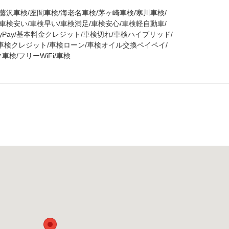
藤沢車検/座間車検/海老名車検/茅ヶ崎車検/寒川車検/
車検安い/車検早い/車検満足/車検安心/車検軽自動車/
yPay/基本料金クレジット/車検切れ/車検ハイブリッド/
車検クレジット/車検ローン/車検オイル交換ペイペイ/
検/フリーWiFi/車検