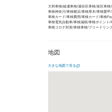
大和車検/綾瀬車検/瀬谷区車検/泉区車検/
車検神奈川/車検横浜/車検厚木/車検愛甲/
車検カード/車検費用/車検カード/車検Pa
車検電気自動車/車検減税/車検ポイント/
車検コロナ対策/車検車検/フリードリンク車
地図
大きな地図で見る