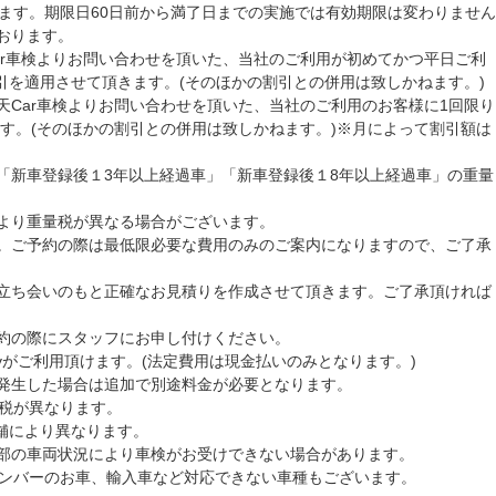
けます。期限日60日前から満了日までの実施では有効期限は変わりません
おります。
ar車検よりお問い合わせを頂いた、当社のご利用が初めてかつ平日ご利
の割引を適用させて頂きます。(そのほかの割引との併用は致しかねます。)
天Car車検よりお問い合わせを頂いた、当社のご利用のお客様に1回限り
きます。(そのほかの割引との併用は致しかねます。)※月によって割引額は
「新車登録後１3年以上経過車」「新車登録後１8年以上経過車」の重量
より重量税が異なる場合がございます。
。ご予約の際は最低限必要な費用のみのご案内になりますので、ご了承
立ち会いのもと正確なお見積りを作成させて頂きます。ご了承頂ければ
約の際にスタッフにお申し付けください。
ayがご利用頂けます。(法定費用は現金払いのみとなります。)
発生した場合は追加で別途料金が必要となります。
量税が異なります。
店舗により異なります。
部の車両状況により車検がお受けできない場合があります。
ナンバーのお車、輸入車など対応できない車種もございます。