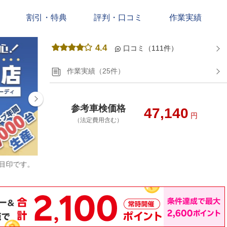
割引・特典
評判・口コミ
作業実績
4.4
口コミ（111件）
作業実績（25件）
参考車検価格
47,140
円
（法定費用含む）
が目印です。
毎月お得なクーポンもございます。ぜひ気になる
方はお問合せください。