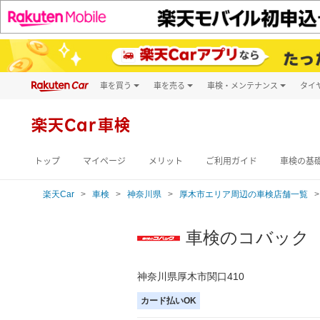
車を買う
車を売る
車検・メンテナンス
タイ
試乗・商談
楽天Car車買取
車検予約
キズ修理予約
新車
楽天Car車検
洗車・コーティン
メンテナンス管理
トップ
マイページ
メリット
ご利用ガイド
車検の基
楽天Car
車検
神奈川県
厚木市エリア周辺の車検店舗一覧
車検のコバック
神奈川県厚木市関口410
カード払いOK