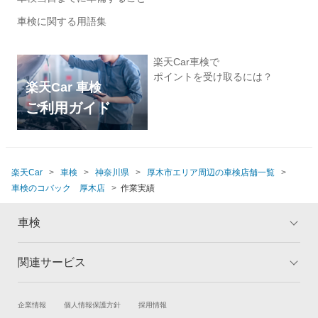
車検に関する用語集
楽天Car車検で
ポイントを受け取るには？
楽天Car 車検
ご利用ガイド
楽天Car
車検
神奈川県
厚木市エリア周辺の車検店舗一覧
車検のコバック 厚木店
作業実績
車検
関連サービス
トップ
マイページ
メリット
ご利用ガイド
試乗・商談
新車購入
企業情報
個人情報保護方針
採用情報
車検の基礎知識
キャンペーン一覧