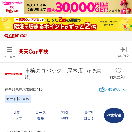
楽天Car車検
ログイン
メニュー
車検のコバック 厚木店
（作業実
績）
お気に入り
神奈川県厚木市関口410
地図確認
カード払いOK
店舗
コース
割引
評判
作業実績
トップ
費用
特典
口コミ