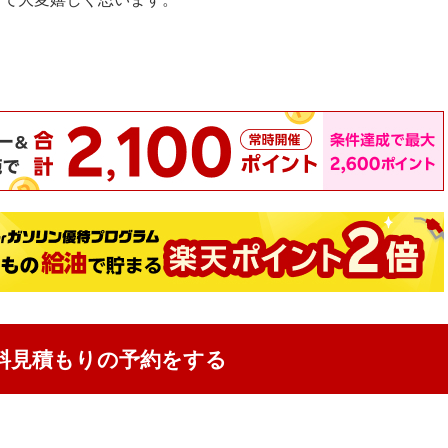
心よりお待ちしております。
料見積もりの予約をする